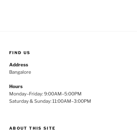
FIND US
Address
Bangalore
Hours
Monday–Friday: 9:00AM–5:00PM
Saturday & Sunday: 11:00AM–3:00PM
ABOUT THIS SITE