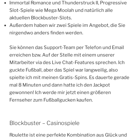
Immortal Romance und Thunderstruck II, Progressive
Slot-Spiele wie Mega Moolah und natürlich alle
aktuellen Blockbuster-Slots.
Außerdem haben wir zwei Spiele im Angebot, die Sie
nirgendwo anders finden werden.
Sie können das Support-Team per Telefon und Email
erreichen bzw. Auf der Stelle mit einem unserer
Mitarbeiter via des Live Chat-Features sprechen. Ich
guckte Fußball, aber das Spiel war langweilig, also
spielte ich mit meinen Gratis-Spins. Es dauerte gerade
mal 8 Minuten und dann hatte ich den Jackpot
gewonnen! Ich werde mir jetzt einen größeren
Fernseher zum Fußballgucken kaufen.
Blockbuster – Casinospiele
Roulette ist eine perfekte Kombination aus Glück und