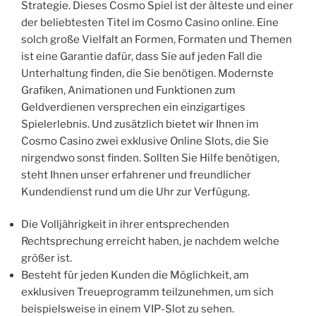
Strategie. Dieses Cosmo Spiel ist der älteste und einer
der beliebtesten Titel im Cosmo Casino online. Eine
solch große Vielfalt an Formen, Formaten und Themen
ist eine Garantie dafür, dass Sie auf jeden Fall die
Unterhaltung finden, die Sie benötigen. Modernste
Grafiken, Animationen und Funktionen zum
Geldverdienen versprechen ein einzigartiges
Spielerlebnis. Und zusätzlich bietet wir Ihnen im
Cosmo Casino zwei exklusive Online Slots, die Sie
nirgendwo sonst finden. Sollten Sie Hilfe benötigen,
steht Ihnen unser erfahrener und freundlicher
Kundendienst rund um die Uhr zur Verfügung.
Die Volljährigkeit in ihrer entsprechenden
Rechtsprechung erreicht haben, je nachdem welche
größer ist.
Besteht für jeden Kunden die Möglichkeit, am
exklusiven Treueprogramm teilzunehmen, um sich
beispielsweise in einem VIP-Slot zu sehen.