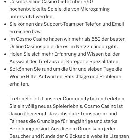
Cosmo Online Casino bietet über 550
hochentwickelte Spiele, die von Microgaming
unterstützt werden.
Sie können das Support-Team per Telefon und Email
erreichen bzw.
Im Cosmo Casino haben wir mehr als 552 der besten
Online Casinospiele, die es im Netz zu finden gibt.
Holen Sie sich mehr Erfahrung und Wissen bei der
Auswahl der Titel aus der Kategorie Spezialitäten.
So können Sie rund um die Uhr und sieben Tage die
Woche Hilfe, Antworten, Ratschläge und Probleme
erhalten.
Treten Sie jetzt unserer Community bei und erleben
Sie ein völlig neues Spielerlebnis. Cosmo Casino ist
davon überzeugt, dass absolute Transparenz und
Fairness die Grundlage für langjährige und starke
Beziehungen sind. Aus diesem Grund kann jeder
Besucher und Kunde der Glücksspielwebsite Lizenzen