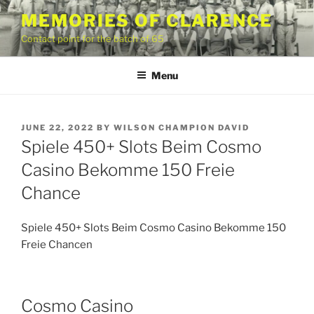
Skip
MEMORIES OF CLARENCE
to
Contact point for the batch of 65
content
Menu
POSTED
JUNE 22, 2022
BY
WILSON CHAMPION DAVID
ON
Spiele 450+ Slots Beim Cosmo
Casino Bekomme 150 Freie
Chance
Spiele 450+ Slots Beim Cosmo Casino Bekomme 150
Freie Chancen
Cosmo Casino