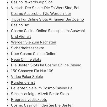
Casino Rewards Vip Slot
Vielzahl Der Spiele, Die Es Wert Sind, Bei
Cosmo Ausprobiert Zu Werden (de)
Tipps Für Online Slots Anfänger Bei Cosmo
Casino De:
Cosmo Casino Online Slot-spielen: Auswahl
Und Vielfalt
Werden Sie Zum Nächsten
Sicherheitsaspekte
Über Cosmo Casino Online
Neue Online Slots
Die Besten Slots Im Cosmo Online Casino
150 Chancen Für Nur 10€
Video Poker Spiele
Kundendienst
Beliebte Spiele Im Cosmo Casino De
Smash-erfolg – Allzeit Beste Slots
Progressive Jackpots
Cosmo Casino Finden Sie Die Besten