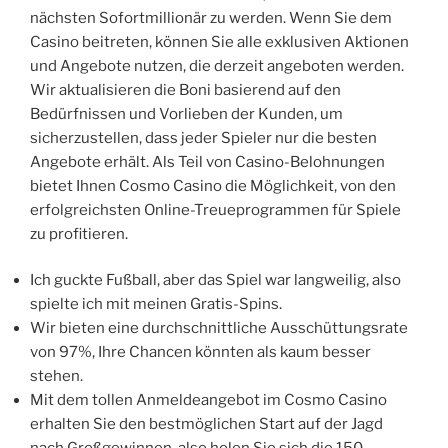
nächsten Sofortmillionär zu werden. Wenn Sie dem
Casino beitreten, können Sie alle exklusiven Aktionen
und Angebote nutzen, die derzeit angeboten werden.
Wir aktualisieren die Boni basierend auf den
Bedürfnissen und Vorlieben der Kunden, um
sicherzustellen, dass jeder Spieler nur die besten
Angebote erhält. Als Teil von Casino-Belohnungen
bietet Ihnen Cosmo Casino die Möglichkeit, von den
erfolgreichsten Online-Treueprogrammen für Spiele
zu profitieren.
Ich guckte Fußball, aber das Spiel war langweilig, also
spielte ich mit meinen Gratis-Spins.
Wir bieten eine durchschnittliche Ausschüttungsrate
von 97%, Ihre Chancen könnten als kaum besser
stehen.
Mit dem tollen Anmeldeangebot im Cosmo Casino
erhalten Sie den bestmöglichen Start auf der Jagd