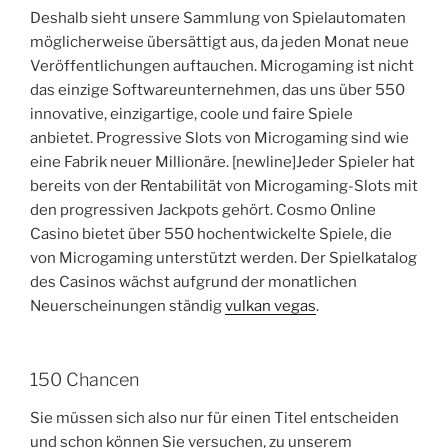
Deshalb sieht unsere Sammlung von Spielautomaten
möglicherweise übersättigt aus, da jeden Monat neue
Veröffentlichungen auftauchen. Microgaming ist nicht
das einzige Softwareunternehmen, das uns über 550
innovative, einzigartige, coole und faire Spiele
anbietet. Progressive Slots von Microgaming sind wie
eine Fabrik neuer Millionäre. [newline]Jeder Spieler hat
bereits von der Rentabilität von Microgaming-Slots mit
den progressiven Jackpots gehört. Cosmo Online
Casino bietet über 550 hochentwickelte Spiele, die
von Microgaming unterstützt werden. Der Spielkatalog
des Casinos wächst aufgrund der monatlichen
Neuerscheinungen ständig
vulkan vegas
.
150 Chancen
Sie müssen sich also nur für einen Titel entscheiden
und schon können Sie versuchen, zu unserem