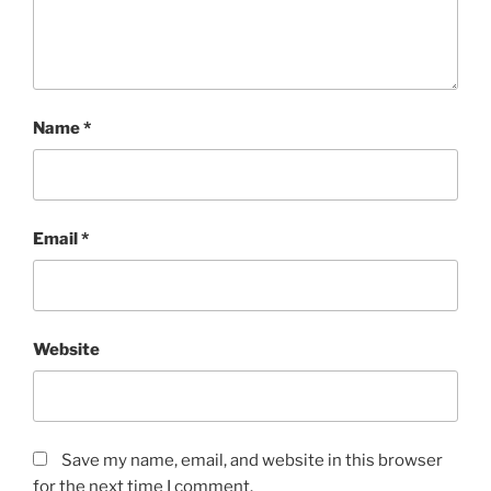
Name
*
Email
*
Website
Save my name, email, and website in this browser
for the next time I comment.