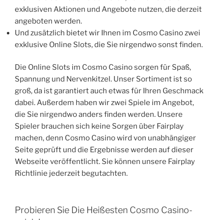
exklusiven Aktionen und Angebote nutzen, die derzeit
angeboten werden.
Und zusätzlich bietet wir Ihnen im Cosmo Casino zwei
exklusive Online Slots, die Sie nirgendwo sonst finden.
Die Online Slots im Cosmo Casino sorgen für Spaß,
Spannung und Nervenkitzel. Unser Sortiment ist so
groß, da ist garantiert auch etwas für Ihren Geschmack
dabei. Außerdem haben wir zwei Spiele im Angebot,
die Sie nirgendwo anders finden werden. Unsere
Spieler brauchen sich keine Sorgen über Fairplay
machen, denn Cosmo Casino wird von unabhängiger
Seite geprüft und die Ergebnisse werden auf dieser
Webseite veröffentlicht. Sie können unsere Fairplay
Richtlinie jederzeit begutachten.
Probieren Sie Die Heißesten Cosmo Casino-