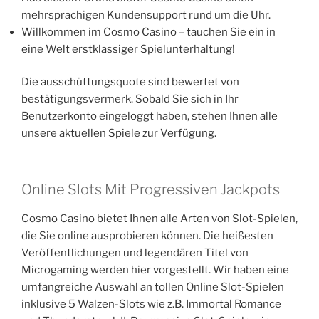
mehrsprachigen Kundensupport rund um die Uhr.
Willkommen im Cosmo Casino – tauchen Sie ein in
eine Welt erstklassiger Spielunterhaltung!
Die ausschüttungsquote sind bewertet von
bestätigungsvermerk. Sobald Sie sich in Ihr
Benutzerkonto eingeloggt haben, stehen Ihnen alle
unsere aktuellen Spiele zur Verfügung.
Online Slots Mit Progressiven Jackpots
Cosmo Casino bietet Ihnen alle Arten von Slot-Spielen,
die Sie online ausprobieren können. Die heißesten
Veröffentlichungen und legendären Titel von
Microgaming werden hier vorgestellt. Wir haben eine
umfangreiche Auswahl an tollen Online Slot-Spielen
inklusive 5 Walzen-Slots wie z.B. Immortal Romance