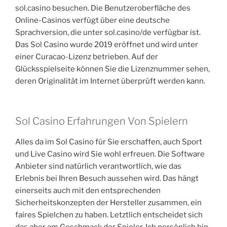
sol.casino besuchen. Die Benutzeroberfläche des
Online-Casinos verfügt über eine deutsche
Sprachversion, die unter sol.casino/de verfügbar ist.
Das Sol Casino wurde 2019 eröffnet und wird unter
einer Curacao-Lizenz betrieben. Auf der
Glücksspielseite können Sie die Lizenznummer sehen,
deren Originalität im Internet überprüft werden kann.
Sol Casino Erfahrungen Von Spielern
Alles da im Sol Casino für Sie erschaffen, auch Sport
und Live Casino wird Sie wohl erfreuen. Die Software
Anbieter sind natürlich verantwortlich, wie das
Erlebnis bei Ihren Besuch aussehen wird. Das hängt
einerseits auch mit den entsprechenden
Sicherheitskonzepten der Hersteller zusammen, ein
faires Spielchen zu haben. Letztlich entscheidet sich
das aber am Geschmack der Spieler. Ich persönlich bin