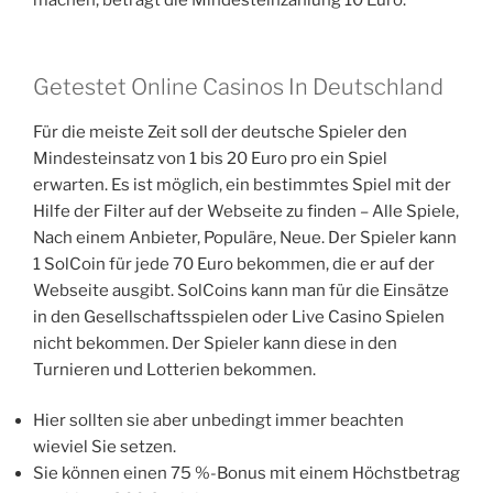
machen, beträgt die Mindesteinzahlung 10 Euro.
Getestet Online Casinos In Deutschland
Für die meiste Zeit soll der deutsche Spieler den
Mindesteinsatz von 1 bis 20 Euro pro ein Spiel
erwarten. Es ist möglich, ein bestimmtes Spiel mit der
Hilfe der Filter auf der Webseite zu finden – Alle Spiele,
Nach einem Anbieter, Populäre, Neue. Der Spieler kann
1 SolCoin für jede 70 Euro bekommen, die er auf der
Webseite ausgibt. SolCoins kann man für die Einsätze
in den Gesellschaftsspielen oder Live Casino Spielen
nicht bekommen. Der Spieler kann diese in den
Turnieren und Lotterien bekommen.
Hier sollten sie aber unbedingt immer beachten
wieviel Sie setzen.
Sie können einen 75 %-Bonus mit einem Höchstbetrag