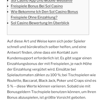
Sol Casino App Und Mobile Webseite
Freispiele Bonus Bei Sol Casino
Wie Bekomme Ich Den Sol Casino Bonus
Freispiele Ohne Einzahlung?
Sol Casino Bewertung Im Überblick
Auf diese Art und Weise kann sich jeder Spieler
schnell und bürokratisch selber helfen, und eine
Antwort finden, ohne dass ein Kontakt zum
Kundensupport erforderlich ist. Es gibt sogar einen
Einzahlungsbonus der mit Freispielen, je nach Höhe
der Einzahlung vergütet wird. Einsätze bei
Spielautomaten zählen zu 100 %; bei Tischspielen wie
Roulette, Baccarat, Black Jack, Poker und Craps sind es
5 % – diese Werte können variieren. Sobald sie mit
Bonusgeldern Tischspiele benutzen können, um Ihren
Bonus abzuspielen, ist größte Vorsicht geboten.