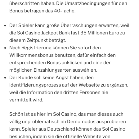
überschritten haben. Die Umsatzbedingungen für den
Bonus betragen das 40-fache.
Der Spieler kann große Überraschungen erwarten, weil
die Sol Casino Jackpot Bank fast 35 Millionen Euro zu
diesem Zeitpunkt beträgt.
Nach Registrierung können Sie sofort den
Willkommensbonus benutzen, dafür einfach den
entsprechenden Bonus anklicken und eine der
möglichen Einzahlungsarten auswählen.
Der Kunde soll keine Angst haben, den
Identifizierungsprozess auf der Webseite zu ergänzen,
weil die Information den dritten Personen nie
vermittelt wird.
Schön ist es hier im Sol Casino, das man dieses auch
völlig unproblematisch im Demomodus ausprobieren
kann. Spieler aus Deutschland können das Sol Casino
besuchen, indem sie die offizielle Website von