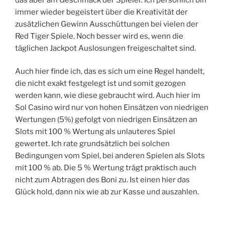
immer wieder begeistert über die Kreativität der
zusätzlichen Gewinn Ausschüttungen bei vielen der
Red Tiger Spiele. Noch besser wird es, wenn die
täglichen Jackpot Auslosungen freigeschaltet sind.
Auch hier finde ich, das es sich um eine Regel handelt,
die nicht exakt festgelegt ist und somit gezogen
werden kann, wie diese gebraucht wird. Auch hier im
Sol Casino wird nur von hohen Einsätzen von niedrigen
Wertungen (5%) gefolgt von niedrigen Einsätzen an
Slots mit 100 % Wertung als unlauteres Spiel
gewertet. Ich rate grundsätzlich bei solchen
Bedingungen vom Spiel, bei anderen Spielen als Slots
mit 100 % ab. Die 5 % Wertung trägt praktisch auch
nicht zum Abtragen des Boni zu. Ist einen hier das
Glück hold, dann nix wie ab zur Kasse und auszahlen.