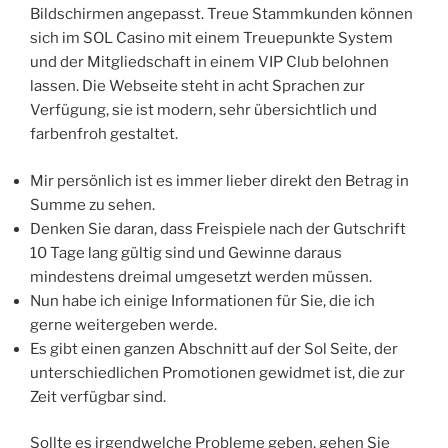
Bildschirmen angepasst. Treue Stammkunden können
sich im SOL Casino mit einem Treuepunkte System
und der Mitgliedschaft in einem VIP Club belohnen
lassen. Die Webseite steht in acht Sprachen zur
Verfügung, sie ist modern, sehr übersichtlich und
farbenfroh gestaltet.
Mir persönlich ist es immer lieber direkt den Betrag in
Summe zu sehen.
Denken Sie daran, dass Freispiele nach der Gutschrift
10 Tage lang gültig sind und Gewinne daraus
mindestens dreimal umgesetzt werden müssen.
Nun habe ich einige Informationen für Sie, die ich
gerne weitergeben werde.
Es gibt einen ganzen Abschnitt auf der Sol Seite, der
unterschiedlichen Promotionen gewidmet ist, die zur
Zeit verfügbar sind.
Sollte es irgendwelche Probleme geben, gehen Sie