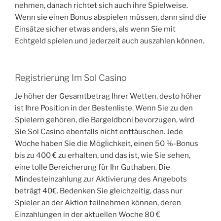
nehmen, danach richtet sich auch ihre Spielweise.
Wenn sie einen Bonus abspielen müssen, dann sind die
Einsätze sicher etwas anders, als wenn Sie mit
Echtgeld spielen und jederzeit auch auszahlen können.
Registrierung Im Sol Casino
Je höher der Gesamtbetrag Ihrer Wetten, desto höher
ist Ihre Position in der Bestenliste. Wenn Sie zu den
Spielern gehören, die Bargeldboni bevorzugen, wird
Sie Sol Casino ebenfalls nicht enttäuschen. Jede
Woche haben Sie die Möglichkeit, einen 50 %-Bonus
bis zu 400 € zu erhalten, und das ist, wie Sie sehen,
eine tolle Bereicherung für Ihr Guthaben. Die
Mindesteinzahlung zur Aktivierung des Angebots
beträgt 40€. Bedenken Sie gleichzeitig, dass nur
Spieler an der Aktion teilnehmen können, deren
Einzahlungen in der aktuellen Woche 80 €