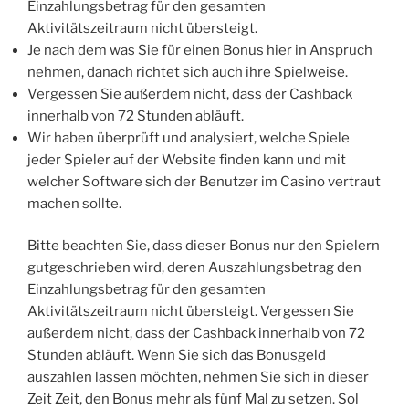
Einzahlungsbetrag für den gesamten
Aktivitätszeitraum nicht übersteigt.
Je nach dem was Sie für einen Bonus hier in Anspruch
nehmen, danach richtet sich auch ihre Spielweise.
Vergessen Sie außerdem nicht, dass der Cashback
innerhalb von 72 Stunden abläuft.
Wir haben überprüft und analysiert, welche Spiele
jeder Spieler auf der Website finden kann und mit
welcher Software sich der Benutzer im Casino vertraut
machen sollte.
Bitte beachten Sie, dass dieser Bonus nur den Spielern
gutgeschrieben wird, deren Auszahlungsbetrag den
Einzahlungsbetrag für den gesamten
Aktivitätszeitraum nicht übersteigt. Vergessen Sie
außerdem nicht, dass der Cashback innerhalb von 72
Stunden abläuft. Wenn Sie sich das Bonusgeld
auszahlen lassen möchten, nehmen Sie sich in dieser
Zeit Zeit, den Bonus mehr als fünf Mal zu setzen. Sol