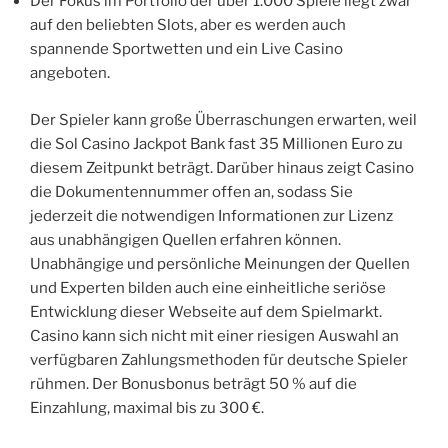
Der Fokus im Portfolio der über 1.000 Spiele liegt zwar
auf den beliebten Slots, aber es werden auch
spannende Sportwetten und ein Live Casino
angeboten.
Der Spieler kann große Überraschungen erwarten, weil
die Sol Casino Jackpot Bank fast 35 Millionen Euro zu
diesem Zeitpunkt beträgt. Darüber hinaus zeigt Casino
die Dokumentennummer offen an, sodass Sie
jederzeit die notwendigen Informationen zur Lizenz
aus unabhängigen Quellen erfahren können.
Unabhängige und persönliche Meinungen der Quellen
und Experten bilden auch eine einheitliche seriöse
Entwicklung dieser Webseite auf dem Spielmarkt.
Casino kann sich nicht mit einer riesigen Auswahl an
verfügbaren Zahlungsmethoden für deutsche Spieler
rühmen. Der Bonusbonus beträgt 50 % auf die
Einzahlung, maximal bis zu 300 €.