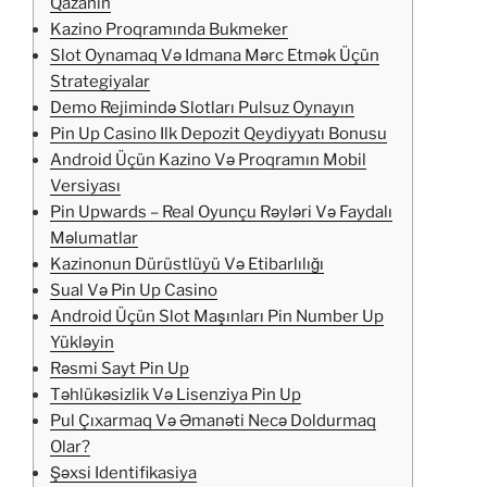
Qazanın
Kazino Proqramında Bukmeker
Slot Oynamaq Və Idmana Mərc Etmək Üçün
Strategiyalar
Demo Rejimində Slotları Pulsuz Oynayın
Pin Up Casino Ilk Depozit Qeydiyyatı Bonusu
Android Üçün Kazino Və Proqramın Mobil
Versiyası
Pin Upwards – Real Oyunçu Rəyləri Və Faydalı
Məlumatlar
Kazinonun Dürüstlüyü Və Etibarlılığı
Sual Və Pin Up Casino
Android Üçün Slot Maşınları Pin Number Up
Yükləyin
Rəsmi Sayt Pin Up
Təhlükəsizlik Və Lisenziya Pin Up
Pul Çıxarmaq Və Əmanəti Necə Doldurmaq
Olar?
Şəxsi Identifikasiya