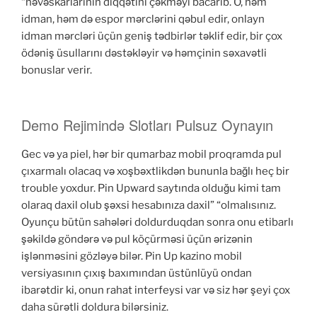
“həvəskarlarının diqqətini çəkməyi bacarıb. O, həm
idman, həm də espor mərclərini qəbul edir, onlayn
idman mərcləri üçün geniş tədbirlər təklif edir, bir çox
ödəniş üsullarını dəstəkləyir və həmçinin səxavətli
bonuslar verir.
Demo Rejimində Slotları Pulsuz Oynayın
Gec və ya piel, hər bir qumarbaz mobil proqramda pul
çıxarmalı olacaq və xoşbəxtlikdən bununla bağlı heç bir
trouble yoxdur. Pin Upward saytında olduğu kimi tam
olaraq daxil olub şəxsi hesabınıza daxil” “olmalısınız.
Oyunçu bütün sahələri doldurduqdan sonra onu etibarlı
şəkildə göndərə və pul köçürməsi üçün ərizənin
işlənməsini gözləyə bilər. Pin Up kazino mobil
versiyasının çıxış baxımından üstünlüyü ondan
ibarətdir ki, onun rahat interfeysi var və siz hər şeyi çox
daha sürətli doldura bilərsiniz.