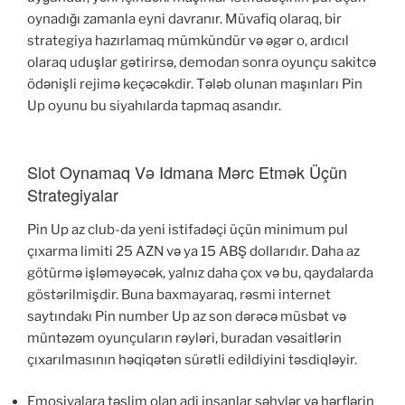
oynadığı zamanla eyni davranır. Müvafiq olaraq, bir
strategiya hazırlamaq mümkündür və əgər o, ardıcıl
olaraq uduşlar gətirirsə, demodan sonra oyunçu sakitcə
ödənişli rejimə keçəcəkdir. Tələb olunan maşınları Pin
Up oyunu bu siyahılarda tapmaq asandır.
Slot Oynamaq Və Idmana Mərc Etmək Üçün
Strategiyalar
Pin Up az club-da yeni istifadəçi üçün minimum pul
çıxarma limiti 25 AZN və ya 15 ABŞ dollarıdır. Daha az
götürmə işləməyəcək, yalnız daha çox və bu, qaydalarda
göstərilmişdir. Buna baxmayaraq, rəsmi internet
saytındakı Pin number Up az son dərəcə müsbət və
müntəzəm oyunçuların rəyləri, buradan vəsaitlərin
çıxarılmasının həqiqətən sürətli edildiyini təsdiqləyir.
Emosiyalara təslim olan adi insanlar səhvlər və hərflərin