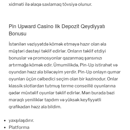
xidməti ilə əlaqə saxlamaq tövsiyə olunur.
Pin Upward Casino Ilk Depozit Qeydiyyatı
Bonusu
İstənilən vəziyyətdə kömək etməyə hazır olan əla
müştəri dəstəyi təklif edirlər. Onların təklif etdiyi
bonuslar və promosyonlar qazanmaq şansınızı
artırmağa kömək edir. Ümumilikdə, Pin-Up istirahət və
oyundan həzz ala biləcəyim yerdir. Pin-Up onlayn qumar
oyunları üçün cəlbedici seçim olan bir kazinodur. Onlar
klassik slotlardan tutmuş terme conseillé oyunlarına
qədər müxtəlif oyunlar təklif edirlər. Mən burada bəzi
maraqlı yeniliklər tapdım və yüksək keyfiyyətli
qrafikadan həzz ala bildim.
yaxşılaşdırır.
Platforma