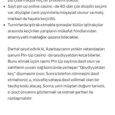
pul çıxarmaqda heç bir problemi yoxdur.
Sayt pin up online casino -də 40-dan çox disiplin seçimi
var, döyüşlər canlı yayımlarla müşayiət olunur və matç
mərkəzi də həyata keçirilib.
Turnirlərdə iştirak etməklə qonaqlar bütün iştirakçılar
arasında keçirilən yarışların mükafat fondlarından
əhəmiyyətli məbləğlər qazana biləcəklər.
Dərhal qeyd edirik ki, Azərbaycanın yetkin vətəndaşları
qanuni Pin-Up casino -da qeydiyyatdan keçə bilərlər.
Bunu etmək üçün rəsmi Pin Up saytına daxil olun və
səhifənin yuxarı sağ küncündə yerləşən “Qeydiyyatdan
keç” düyməsini sıxın. Sonra telefon nömrəsini daxil
etməlisiniz, u, müvafiq sahəyə daxil edilməli olan bir
təsdiq kodu alacaq. Sonra, yeni müştəri doğum tarixini,
e-poçt ünvanını göstərməli və xidmət şərtləri ilə
razılaşmalıdır