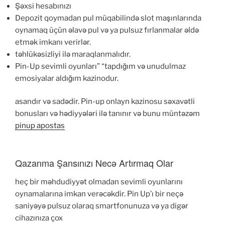
Şəxsi hesabınızı
Depozit qoymadan pul müqabilində slot maşınlarında
oynamaq üçün əlavə pul və ya pulsuz fırlanmalar əldə
etmək imkanı verirlər.
təhlükəsizliyi ilə maraqlanmalıdır.
Pin-Up sevimli oyunları” “tapdığım və unudulmaz
emosiyalar aldığım kazinodur.
asandır və sadədir. Pin-up onlayn kazinosu səxavətli
bonusları və hədiyyələri ilə tanınır və bunu müntəzəm
pinup apostas
Qazanma Şansınızı Necə Artırmaq Olar
heç bir məhdudiyyət olmadan sevimli oyunlarını
oynamalarına imkan verəcəkdir. Pin Up’ı bir neçə
saniyəyə pulsuz olaraq smartfonunuza və ya digər
cihazınıza çox