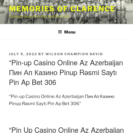
Skip
MEMORIES OF CLARENCE
to
Contact point for the batch of 65
content
Menu
POSTED
JULY 9, 2022
BY
WILSON CHAMPION DAVID
ON
“Pin-up Casino Online Az Azerbaijan
Пин Ап Казино Pinup Rəsmi Saytı
Pin Ap Bet 306
“Pin-up Casino Online Az Azerbaijan Пин Ап Казино
Pinup Rəsmi Saytı Pin Ap Bet 306”
“Pin Up Casino Online Az Azerbaijan