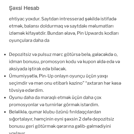
Şəxsi Hesab
ehtiyac yoxdur. Saytdan intresserad şəkildə istifadə
etmək, balansı doldurmaq və saytdakı məlumatları
izləmək kifayətdir. Bundan əlavə, Pin Upwards kodları
oyunçulara daha da
Depozitsiz və pulsuz mərc götürsə belə, gələcəkdə o,
idman bonusu, promosyon kodu və kupon əldə edə və
aksiyada iştirak edə biləcək.
Ümumiyyətlə, Pin-Up onlayn oyunçu üçün yaxşı
seçimdir və mən onu etibarlı kazino” “axtaran hər kəsə
tövsiyə edərdim.
Oyunu daha da maraqlı etmək üçün daha çox
promosyonlar və turnirlər görmək istərdim.
Beləliklə, qumar klubu özünü fırıldaqçılardan
sığortalayır, həmçinin eyni şəxsin 2 dəfə depozitsiz
bonusu geri götürmək qərarına gəlib-gəlmədiyini
yoxlayır.