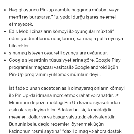
Həqiqi oyunçu Pin-up gamble haqqında müsbət və ya
mənfi rəy buraxarsa,” “u, yeddi durğu işarəsinə əməl
etməyəcək.
Edir. Mobil cihazların köməyi ilə oyunçular müxtəlif
ödəniş xidmətlərinə uduşlarını çıxarmaqla pulla oynaya
biləcəklər.
sınamaq istəyən cəsarətli oyunçulara uyğundur.
Google siyasətinin xüsusiyyətlərinə görə, Google Play
proqramlar mağazası vasitəsilə Google android üçün
Pin-Up proqramını yükləmək mümkün deyil.
İstifadə olunan qacetdən asılı olmayaraq onların köməyi
ilə Pin Up-da idmana mərc etmək rahat və rahatdır. 📌
Minimum depozit məbləği Pin Up kazino siyasətindən
asılı olaraq dəyişə bilər. Adətən bu, kiçik məbləğdir,
məsələn, dollar və ya başqa valyutada ekvivalentdir.
Bununla belə, dəqiq rəqəmləri öyrənmək üçün
kazinonun rəsmi saytına” “daxil olmaq və ahora dəstək