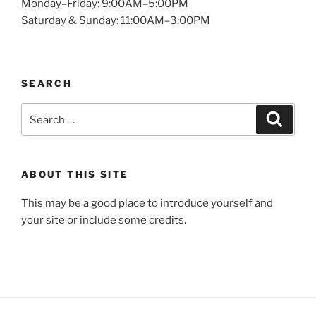
Monday–Friday: 9:00AM–5:00PM
Saturday & Sunday: 11:00AM–3:00PM
SEARCH
Search
Search
for:
ABOUT THIS SITE
This may be a good place to introduce yourself and
your site or include some credits.