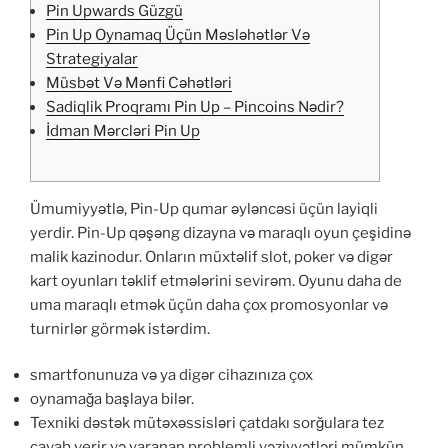
Pin Upwards Güzgü
Pin Up Oynamaq Üçün Məsləhətlər Və
Strategiyalar
Müsbət Və Mənfi Cəhətləri
Sadiqlik Proqramı Pin Up – Pincoins Nədir?
İdman Mərcləri Pin Up
Ümumiyyətlə, Pin-Up qumar əyləncəsi üçün layiqli
yerdir. Pin-Up qəşəng dizayna və maraqlı oyun çeşidinə
malik kazinodur. Onların müxtəlif slot, poker və digər
kart oyunları təklif etmələrini sevirəm. Oyunu daha de
uma maraqlı etmək üçün daha çox promosyonlar və
turnirlər görmək istərdim.
smartfonunuza və ya digər cihazınıza çox
oynamağa başlaya bilər.
Texniki dəstək mütəxəssisləri çatdakı sorğulara tez
cavab verir və yaranan problemli vəziyyətləri mümkün