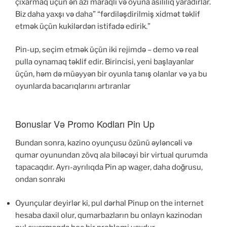
çıxarmaq üçün ən azı maraqlı və oyuna asılılıq yaradırlar.
Biz daha yaxşı və daha” “fərdiləşdirilmiş xidmət təklif
etmək üçün kukilərdən istifadə edirik.”
Pin-up, seçim etmək üçün iki rejimdə – demo və real
pulla oynamaq təklif edir. Birincisi, yeni başlayanlar
üçün, həm də müəyyən bir oyunla tanış olanlar və ya bu
oyunlarda bacarıqlarını artıranlar
Bonuslar Və Promo Kodları Pin Up
Bundan sonra, kazino oyunçusu özünü əyləncəli və
qumar oyunundan zövq ala biləcəyi bir virtual qurumda
tapacaqdır. Ayrı-ayrılıqda Pin ap wager, daha doğrusu,
ondan sonrakı
Oyunçular deyirlər ki, pul dərhal Pinup on the internet
hesaba daxil olur, qumarbazların bu onlayn kazinodan