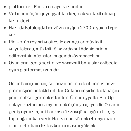
platforması Pin Up onlayn kazinodur.
Və bunun üçün qeydiyyatdan keçmək və daxil olmaq
lazım deyil.
Hazırda kataloqda hər zövqə uyğun 2700-ə yaxın type
var.
Pin Up-ün rəyləri vasitəsilə oyunçular müxtəlif
valyutalarda, müxtəlif ölkələrdə pul ödənişlərinin
edilməsinin nüansları haqqında öyrənəcəklər.
Oyunların geniş seçimi və səxavətli bonuslar cəlbedici
oyun platforması yaradır.
Onlar həmçinin xoş sürpriz olan müxtəlif bonuslar və
promosyonlar təklif edirlər. Onların çeşidində daha çox
yeni məhsul görmək istərdim. Ümumiyyətlə, Pin-Up
onlayn kazinolarda əylənmək üçün yaxşı yerdir. Onların
geniş oyun seçimi hər kəsə öz zövqünə uyğun bir şey
tapmağa imkan verir. Hər zaman kömək etməyə hazır
olan mehriban dəstək komandasını yüksək