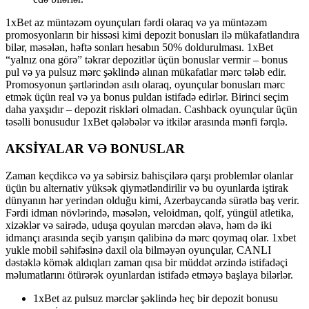
1xBet az müntəzəm oyunçuları fərdi olaraq və ya müntəzəm
promosyonların bir hissəsi kimi depozit bonusları ilə mükafatlandıra
bilər, məsələn, həftə sonları hesabın 50% doldurulması. 1xBet
“yalnız ona görə” təkrar depozitlər üçün bonuslar vermir – bonus
pul və ya pulsuz mərc şəklində alınan mükafatlar mərc tələb edir.
Promosyonun şərtlərindən asılı olaraq, oyunçular bonusları mərc
etmək üçün real və ya bonus puldan istifadə edirlər. Birinci seçim
daha yaxşıdır – depozit riskləri olmadan. Cashback oyunçular üçün
təsəlli bonusudur 1xBet qələbələr və itkilər arasında mənfi fərqlə.
AKSİYALAR VƏ BONUSLAR
Zaman keçdikcə və ya səbirsiz bahisçilərə qarşı problemlər olanlar
üçün bu alternativ yüksək qiymətləndirilir və bu oyunlarda iştirak
dünyanın hər yerindən olduğu kimi, Azerbaycandə sürətlə baş verir.
Fərdi idman növlərində, məsələn, veloidman, qolf, yüngül atletika,
xizəklər və sairədə, uduşa qoyulan mərcdən əlavə, həm də iki
idmançı arasında seçib yarışın qalibinə də mərc qoymaq olar. 1xbet
yukle mobil səhifəsinə daxil ola bilməyən oyunçular, CANLI
dəstəklə kömək aldıqları zaman qısa bir müddət ərzində istifadəçi
məlumatlarını ötürərək oyunlardan istifadə etməyə başlaya bilərlər.
1xBet az pulsuz mərclər şəklində heç bir depozit bonusu