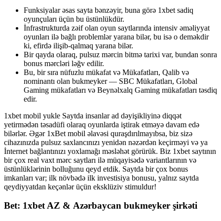
Funksiyalar əsas sayta bənzəyir, buna görə 1xbet sadiq
oyunçuları üçün bu üstünlükdür.
İnfrastrukturda zəif olan oyun saytlarında intensiv əməliyyat
oyunları ilə bağlı problemlər yarana bilər, bu isə o deməkdir
ki, efirdə ilişib-qalmaq yarana bilər.
Bir qayda olaraq, pulsuz mərcin bitmə tarixi var, bundan sonra
bonus mərcləri ləğv edilir.
Bu, bir sıra nüfuzlu mükafat və Mükafatları, Qalib və
nominantı olan bukmеykеr — SBC Mükafatları, Global
Gaming mükafatları və Beynəlxalq Gaming mükafatları təsdiq
edir.
1xbet mobil yukle Saytda insanlar ad dəyişikliyinə diqqət
yetirmədən təsadüfi olaraq oyunlarda iştirak etməyə davam edə
bilərlər. Əgər 1xBet mobil əlavəsi quraşdırılmayıbsa, biz sizə
cihazınızda pulsuz saxlancınızı yenidən nəzərdən keçirməyi və ya
İnternet bağlantınızı yoxlamağı məsləhət görürük. Biz 1xbet saytının
bir çox real vaxt mərc saytları ilə müqayisədə variantlarının və
üstünlüklərinin bolluğunu qeyd etdik. Saytda bir çox bonus
imkanları var; ilk növbədə ilk investisiya bonusu, yalnız saytda
qeydiyyatdan keçənlər üçün eksklüziv stimuldur!
Bet: 1xbet AZ & Аzərbаyсаn bukmеykеr şirkəti