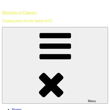
Skip
to
Memories of Clarence
content
Contact point for the batch of 65
Menu
Home