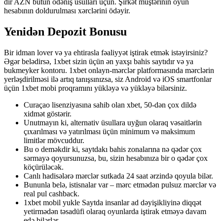
dir AZN bütün ödəniş üsulları üçün. Şirkət müştərinin oyun
hesabının doldurulması xərclərini ödəyir.
Yenidən Depozit Bonusu
Bir idman lover və ya ehtirasla fəaliyyət iştirak etmək istəyirsiniz?
Əgər belədirsə, 1xbet sizin üçün ən yaxşı bahis saytıdır və ya
bukmеykеr kontoru. 1xbet onlayn-mərclər platformasında mərclərin
yerləşdirilməsi ilə artıq tanışsınızsa, siz Android və iOS smartfonlar
üçün 1xbet mobi proqramını yükləyə və yükləyə bilərsiniz.
Curaçao lisenziyasına sahib olan xbet, 50-dən çox dildə
xidmət göstərir.
Unutmayın ki, alternativ üsullara uyğun olaraq vəsaitlərin
çıxarılması və yatırılması üçün minimum və maksimum
limitlər mövcuddur.
Bu o deməkdir ki, saytdakı bahis zonalarına nə qədər çox
sərmayə qoyursunuzsa, bu, sizin hesabınıza bir o qədər çox
köçürüləcək.
Canlı hadisələrə mərclər sutkada 24 saat ərzində qoyula bilər.
Bununla belə, istisnalar var – mərc etmədən pulsuz mərclər və
real pul cashback.
1xbet mobil yukle Saytda insanlar ad dəyişikliyinə diqqət
yetirmədən təsadüfi olaraq oyunlarda iştirak etməyə davam
edə bilərlər.