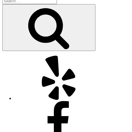
Search
for:
Search
Yelp
Facebook