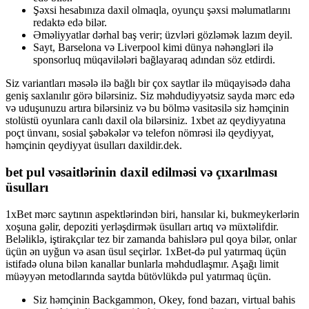
Şəxsi hesabınıza daxil olmaqla, oyunçu şəxsi məlumatlarını
redaktə edə bilər.
Əməliyyatlar dərhal baş verir; üzvləri gözləmək lazım deyil.
Sayt, Barselona və Liverpool kimi dünya nəhəngləri ilə
sponsorluq müqavilələri bağlayaraq adından söz etdirdi.
Siz variantları məsələ ilə bağlı bir çox saytlar ilə müqayisədə daha
geniş saxlanılır görə bilərsiniz. Siz məhdudiyyətsiz sayda mərc edə
və uduşunuzu artıra bilərsiniz və bu bölmə vasitəsilə siz həmçinin
stolüstü oyunlara canlı daxil ola bilərsiniz. 1xbet az qeydiyyatına
poçt ünvanı, sosial şəbəkələr və telefon nömrəsi ilə qeydiyyat,
həmçinin qeydiyyat üsulları daxildir.dek.
bet pul vəsaitlərinin daxil edilməsi və çıxarılması
üsulları
1xBet mərc saytının aspektlərindən biri, hansılar ki, bukmеykеrlərin
xoşuna gəlir, depoziti yerləşdirmək üsulları artıq və müxtəlifdir.
Beləliklə, iştirakçılar tez bir zamanda bahislərə pul qoya bilər, onlar
üçün ən uyğun və asan üsul seçirlər. 1xBet-də pul yatırmaq üçün
istifadə oluna bilən kanallar bunlarla məhdudlaşmır. Aşağı limit
müəyyən metodlarında saytda bütövlükdə pul yatırmaq üçün.
Siz həmçinin Backgammon, Okey, fond bazarı, virtual bahis