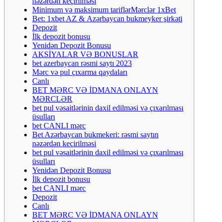
nəzərdən keçirilməsi
Minimum və maksimum tariflərMərclər 1xBet
Bet: 1xbet AZ & Аzərbаyсаn bukmеykеr şirkəti
Depozit
İlk depozit bonusu
Yenidən Depozit Bonusu
AKSİYALAR VƏ BONUSLAR
bet azerbaycan rəsmi saytı 2023
Mərc və pul çıxarma qaydaları
Canlı
BET MƏRC VƏ İDMANA ONLAYN
MƏRCLƏR
bet pul vəsaitlərinin daxil edilməsi və çıxarılması
üsulları
bet CANLI mərc
Bet Azərbaycan bukmekeri: rəsmi saytın
nəzərdən keçirilməsi
bet pul vəsaitlərinin daxil edilməsi və çıxarılması
üsulları
Yenidən Depozit Bonusu
İlk depozit bonusu
bet CANLI mərc
Depozit
Canlı
BET MƏRC VƏ İDMANA ONLAYN