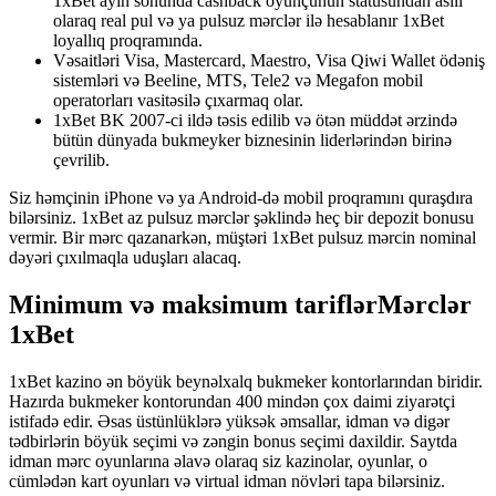
1xBet ayın sonunda cashback oyunçunun statusundan asılı
olaraq real pul və ya pulsuz mərclər ilə hesablanır 1xBet
loyallıq proqramında.
Vəsaitləri Visa, Mastercard, Maestro, Visa Qiwi Wallet ödəniş
sistemləri və Beeline, MTS, Tele2 və Megafon mobil
operatorları vasitəsilə çıxarmaq olar.
1xBet BK 2007-ci ildə təsis edilib və ötən müddət ərzində
bütün dünyada bukmеykеr biznesinin liderlərindən birinə
çevrilib.
Siz həmçinin iPhone və ya Android-də mobil proqramını quraşdıra
bilərsiniz. 1xBet az pulsuz mərclər şəklində heç bir depozit bonusu
vermir. Bir mərc qazanarkən, müştəri 1xBet pulsuz mərcin nominal
dəyəri çıxılmaqla uduşları alacaq.
Minimum və maksimum tariflərMərclər
1xBet
1xBet kazino ən böyük beynəlxalq bukmeker kontorlarından biridir.
Hazırda bukmeker kontorundan 400 mindən çox daimi ziyarətçi
istifadə edir. Əsas üstünlüklərə yüksək əmsallar, idman və digər
tədbirlərin böyük seçimi və zəngin bonus seçimi daxildir. Saytda
idman mərc oyunlarına əlavə olaraq siz kazinolar, oyunlar, o
cümlədən kart oyunları və virtual idman növləri tapa bilərsiniz.