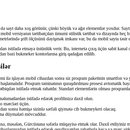
 də sayt daha xoş görünür, çünki böyük və ağır elementlər yoxdur. Saytı
bil versiyanın tərtibatçıları ümumi stilistik tərtibat və dizaynda heç bir
trlərində şrift ölçüsünü dəyişmək imkanı var, bu da mobil sayta təsir e
n istifadə etməyə üstünlük verir. Bu, internetə çıxış üçün sabit kanal ol
dan bəzi bukmeker kontorlarına giriş qadağan edilib.
silər
ilə işləyən mobil cihazdan sonra siz proqram paketinin smartfon və ya
başlamalıdır. Proqram təminatının quraşdırılması prosesi avtomatik həya
biqdən istifadə etmək rahatdır. Standart elementlərin olması proqramla qa
əlumatlardan istifadə edərək profilinizə daxil olun.
o mərcləri üçün.
dan sonra həmişə sizinlə sərfəli qiymətə cib bukmeykeri olacaq.
lma düymələri mövcuddur.
ə, məsələn, Gürcüstana səfərlə müqayisə etmək olar. Daxil etdiyiniz m
ihazlarınızdan istifadə edərək qeydiyyatdan rahatlıqla keçə və mərc şirk