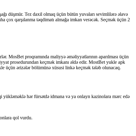
şağı düşmür. Tez daxil olmaq üçün bütün yuvaları sevimlilərə əlavə
daha çox qarşılanma təqdimatı almağa imkan verəcək. Seçmək üçün 2
irlər. MosBet proqramında maliyyə əməliyyatlarının aparılması üçün
diyyat prosedurundan keçmək imkanı əldə edir. MostBet yukle apk
le üçün ərizələr bölümünə xüsusi linkə keçmək tələb olunacaq.
qi yükləməklə hər fürsətdə idmana və ya onlayn kazinolara mərc edə
nlara qol vurdu.