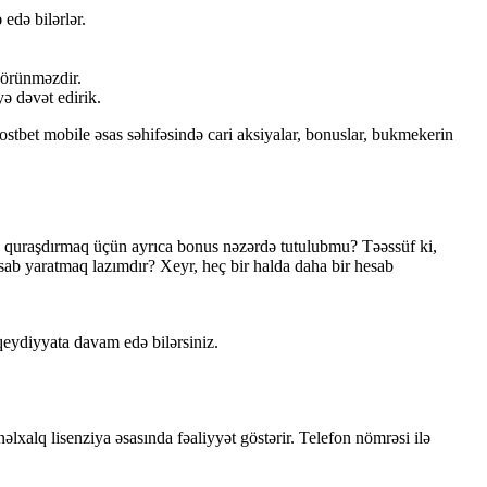
edə bilərlər.
görünməzdir.
ə dəvət edirik.
Mostbet mobile əsas səhifəsində cari aksiyalar, bonuslar, bukmekerin
və quraşdırmaq üçün ayrıca bonus nəzərdə tutulubmu? Təəssüf ki,
sab yaratmaq lazımdır? Xeyr, heç bir halda daha bir hesab
qеydiyyаtа dаvаm еdə bilərsiniz.
lxalq lisenziya əsasında fəaliyyət göstərir. Telefon nömrəsi ilə