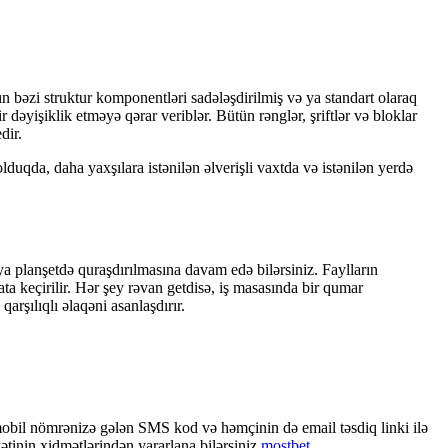
n bəzi struktur komponentləri sadələşdirilmiş və ya standart olaraq
 dəyişiklik etməyə qərar veriblər. Bütün rənglər, şriftlər və bloklar
dir.
duqda, daha yaxşılara istənilən əlverişli vaxtda və istənilən yerdə
 planşetdə quraşdırılmasına davam edə bilərsiniz. Faylların
ta keçirilir. Hər şey rəvan getdisə, iş masasında bir qumar
rşılıqlı əlaqəni asanlaşdırır.
obil nömrənizə gələn SMS kod və həmçinin də email təsdiq linki ilə
ətinin xidmətlərindən yararlana bilərsiniz
mostbet
.