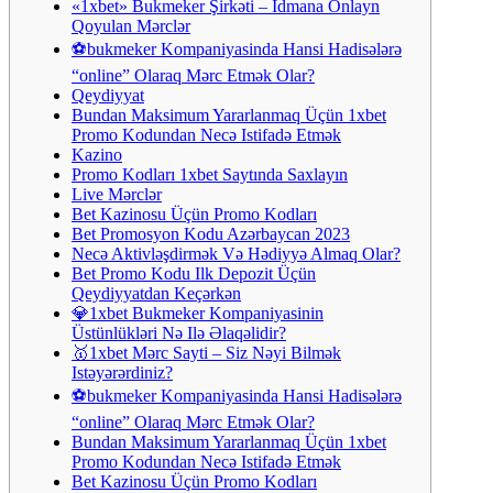
«1xbet» Bukmeker Şirkəti – Idmana Onlayn
Qoyulan Mərclər
⚽bukmeker Kompaniyasinda Hansi Hadisələrə
“online” Olaraq Mərc Etmək Olar?
Qeydiyyat
Bundan Maksimum Yararlanmaq Üçün 1xbet
Promo Kodundan Necə Istifadə Etmək
Kazino
Promo Kodları 1xbet Saytında Saxlayın
Live Mərclər
Bet Kazinosu Üçün Promo Kodları
Bet Promosyon Kodu Azərbaycan 2023
Necə Aktivləşdirmək Və Hədiyyə Almaq Olar?
Bet Promo Kodu Ilk Depozit Üçün
Qeydiyyatdan Keçərkən
💎1xbet Bukmeker Kompaniyasinin
Üstünlükləri Nə Ilə Əlaqəlidir?
🥇1xbet Mərc Sayti – Siz Nəyi Bilmək
Istəyərərdiniz?
⚽bukmeker Kompaniyasinda Hansi Hadisələrə
“online” Olaraq Mərc Etmək Olar?
Bundan Maksimum Yararlanmaq Üçün 1xbet
Promo Kodundan Necə Istifadə Etmək
Bet Kazinosu Üçün Promo Kodları