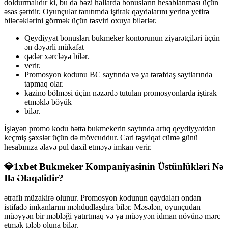
doldurmalıdır ki, bu da bəzi hallarda bonusların hesablanması üçün
əsas şərtdir. Oyunçular tanıtımda iştirak qaydalarını yerinə yetirə
biləcəklərini görmək üçün təsviri oxuya bilərlər.
Qeydiyyat bonusları bukmeker kontorunun ziyarətçiləri üçün
ən dəyərli mükafat
qədər xərcləyə bilər.
verir.
Promosyon kodunu BC saytında və ya tərəfdaş saytlarında
tapmaq olar.
kazino bölməsi üçün nəzərdə tutulan promosyonlarda iştirak
etməklə böyük
bilər.
İşləyən promo kodu hətta bukmekerin saytında artıq qeydiyyatdan
keçmiş şəxslər üçün də mövcuddur. Cari təşviqat cümə günü
hesabınıza əlavə pul daxil etməyə imkan verir.
💎1xbet Bukmeker Kompaniyasinin Üstünlükləri Nə
Ilə Əlaqəlidir?
ətraflı müzakirə olunur. Promosyon kodunun qaydaları ondan
istifadə imkanlarını məhdudlaşdıra bilər. Məsələn, oyunçudan
müəyyən bir məbləği yatırtmaq və ya müəyyən idman növünə mərc
etmək tələb oluna bilər.