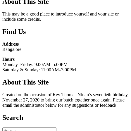
About This Site
This may be a good place to introduce yourself and your site or
include some credits.
Find Us
Address
Bangalore
Hours
Monday–Friday: 9:00AM–5:00PM
Saturday & Sunday: 11:00AM–3:00PM
About This Site
Created on the occasion of Rev Thomas Ninan’s seventieth birthday,
November 27, 2020 to bring our batch together once again. Please
email the administrator below for any suggestions or feedback.
Search
Search