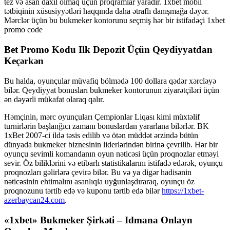
tez və asan daxil olmaq üçün proqramlar yaradır. 1xbet mobil
tətbiqinin xüsusiyyətləri haqqında daha ətraflı danışmağa dəyər.
Mərclər üçün bu bukmeker kontorunu seçmiş hər bir istifadəçi 1xbet
promo code
Bet Promo Kodu Ilk Depozit Üçün Qeydiyyatdan
Keçərkən
Bu halda, oyunçular müvafiq bölmədə 100 dollara qədər xərcləyə
bilər. Qeydiyyat bonusları bukmeker kontorunun ziyarətçiləri üçün
ən dəyərli mükafat olaraq qalır.
Həmçinin, mərc oyunçuları Çempionlar Liqası kimi müxtəlif
turnirlərin başlanğıcı zamanı bonuslardan yararlana bilərlər. BK
1xBet 2007-ci ildə təsis edilib və ötən müddət ərzində bütün
dünyada bukmeker biznesinin liderlərindən birinə çevrilib. Hər bir
oyunçu sevimli komandanın oyun nəticəsi üçün proqnozlar etməyi
sevir. Öz biliklərini və etibarlı statistikalarını istifadə edərək, oyunçu
proqnozları gəlirlərə çevirə bilər. Bu və ya digər hadisənin
nəticəsinin ehtimalını asanlıqla uyğunlaşdıraraq, oyunçu öz
proqnozunu tərtib edə və kuponu tərtib edə bilər
https://1xbet-
azerbaycan24.com
.
«1xbet» Bukmeker Şirkəti – Idmana Onlayn