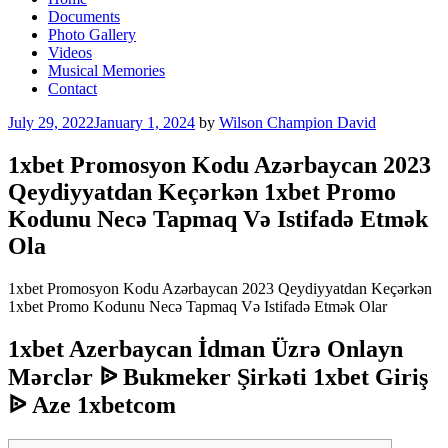
Documents
Photo Gallery
Videos
Musical Memories
Contact
Posted
July 29, 2022
January 1, 2024
by
Wilson Champion David
on
1xbet Promosyon Kodu Azərbaycan 2023
Qeydiyyatdan Keçərkən 1xbet Promo
Kodunu Necə Tapmaq Və Istifadə Etmək
Ola
1xbet Promosyon Kodu Azərbaycan 2023 Qeydiyyatdan Keçərkən
1xbet Promo Kodunu Necə Tapmaq Və Istifadə Etmək Olar
1xbet Azerbaycan İdman Üzrə Onlayn
Mərclər ᐉ Bukmeker Şirkəti 1xbet Giriş
ᐉ Aze 1xbetcom