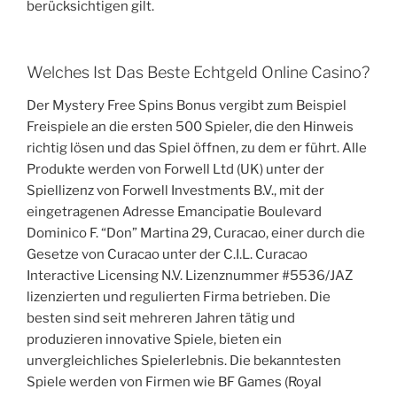
berücksichtigen gilt.
Welches Ist Das Beste Echtgeld Online Casino?
Der Mystery Free Spins Bonus vergibt zum Beispiel
Freispiele an die ersten 500 Spieler, die den Hinweis
richtig lösen und das Spiel öffnen, zu dem er führt. Alle
Produkte werden von Forwell Ltd (UK) unter der
Spiellizenz von Forwell Investments B.V., mit der
eingetragenen Adresse Emancipatie Boulevard
Dominico F. “Don” Martina 29, Curacao, einer durch die
Gesetze von Curacao unter der C.I.L. Curacao
Interactive Licensing N.V. Lizenznummer #5536/JAZ
lizenzierten und regulierten Firma betrieben. Die
besten sind seit mehreren Jahren tätig und
produzieren innovative Spiele, bieten ein
unvergleichliches Spielerlebnis. Die bekanntesten
Spiele werden von Firmen wie BF Games (Royal