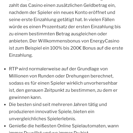
zahlt das Casino einen zusätzlichen Geldbetrag ein,
nachdem der Spieler ein neues Konto eröffnet und
seine erste Einzahlung getätigt hat. In vielen Fällen
würde es einen Prozentsatz der ersten Einzahlung bis
zu einem bestimmten Betrag ausgleichen oder
anbieten. Der Willkommensbonus von EnergyCasino
ist zum Beispiel ein 100% bis 200€ Bonus auf die erste
Einzahlung.
RTP wird normalerweise auf der Grundlage von
Millionen von Runden oder Drehungen berechnet,
sodass es für einen Spieler wirklich unvorhersehbar
ist, den genauen Zeitpunkt zu bestimmen, zu dem er
gewinnen kann.
Die besten sind seit mehreren Jahren tätig und
produzieren innovative Spiele, bieten ein
unvergleichliches Spielerlebnis.
Genieße die heißesten Online Spielautomaten, wann