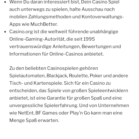
Wenn Du daran interessiert bist, Dein Casino Spiel
auch unterwegs zu spielen, halte Ausschau nach
mobilen Zahlungsmethoden und Kontoverwaltungs-
Apps wie MuchBetter.
Casino.org ist die weltweit führende unabhängige
Online-Gaming-Autorität, die seit 1995
vertrauenswürdige Anleitungen, Bewertungen und
Informationen für Online-Casinos anbietet.
Zu den beliebten Casinospielen gehören
Spielautomaten, Blackjack, Roulette, Poker und andere
Tisch- und Kartenspiele. Sich für ein Casino zu
entscheiden, das Spiele von großen Spieleentwicklern
anbietet, ist eine Garantie für großen Spaß und eine
unvergessliche Spielerfahrung. Und von Unternehmen
wie NetEnt, BF Games oder Play’n Go kann man eine
Menge Spaß erwarten.