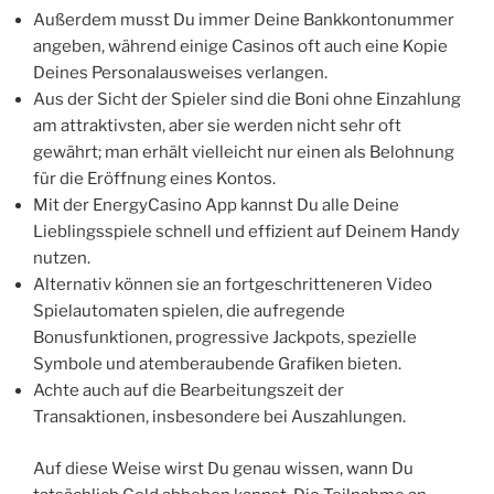
Außerdem musst Du immer Deine Bankkontonummer
angeben, während einige Casinos oft auch eine Kopie
Deines Personalausweises verlangen.
Aus der Sicht der Spieler sind die Boni ohne Einzahlung
am attraktivsten, aber sie werden nicht sehr oft
gewährt; man erhält vielleicht nur einen als Belohnung
für die Eröffnung eines Kontos.
Mit der EnergyCasino App kannst Du alle Deine
Lieblingsspiele schnell und effizient auf Deinem Handy
nutzen.
Alternativ können sie an fortgeschritteneren Video
Spielautomaten spielen, die aufregende
Bonusfunktionen, progressive Jackpots, spezielle
Symbole und atemberaubende Grafiken bieten.
Achte auch auf die Bearbeitungszeit der
Transaktionen, insbesondere bei Auszahlungen.
Auf diese Weise wirst Du genau wissen, wann Du