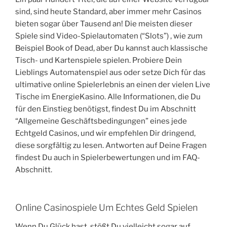
sind, sind heute Standard, aber immer mehr Casinos
bieten sogar über Tausend an! Die meisten dieser
Spiele sind Video-Spielautomaten (“Slots”) , wie zum
Beispiel Book of Dead, aber Du kannst auch klassische
Tisch- und Kartenspiele spielen. Probiere Dein
Lieblings Automatenspiel aus oder setze Dich für das
ultimative online Spielerlebnis an einen der vielen Live
Tische im EnergieKasino. Alle Informationen, die Du
für den Einstieg benötigst, findest Du im Abschnitt
“Allgemeine Geschäftsbedingungen” eines jede
Echtgeld Casinos, und wir empfehlen Dir dringend,
diese sorgfältig zu lesen. Antworten auf Deine Fragen
findest Du auch in Spielerbewertungen und im FAQ-
Abschnitt.
Online Casinospiele Um Echtes Geld Spielen
Wenn Du Glück hast, stößt Du vielleicht sogar auf