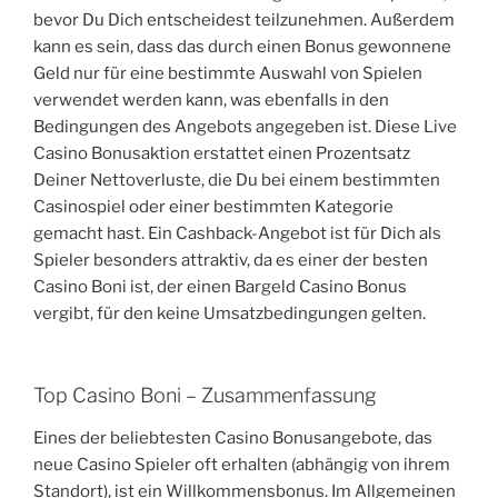
bevor Du Dich entscheidest teilzunehmen. Außerdem
kann es sein, dass das durch einen Bonus gewonnene
Geld nur für eine bestimmte Auswahl von Spielen
verwendet werden kann, was ebenfalls in den
Bedingungen des Angebots angegeben ist. Diese Live
Casino Bonusaktion erstattet einen Prozentsatz
Deiner Nettoverluste, die Du bei einem bestimmten
Casinospiel oder einer bestimmten Kategorie
gemacht hast. Ein Cashback-Angebot ist für Dich als
Spieler besonders attraktiv, da es einer der besten
Casino Boni ist, der einen Bargeld Casino Bonus
vergibt, für den keine Umsatzbedingungen gelten.
Top Casino Boni – Zusammenfassung
Eines der beliebtesten Casino Bonusangebote, das
neue Casino Spieler oft erhalten (abhängig von ihrem
Standort), ist ein Willkommensbonus. Im Allgemeinen