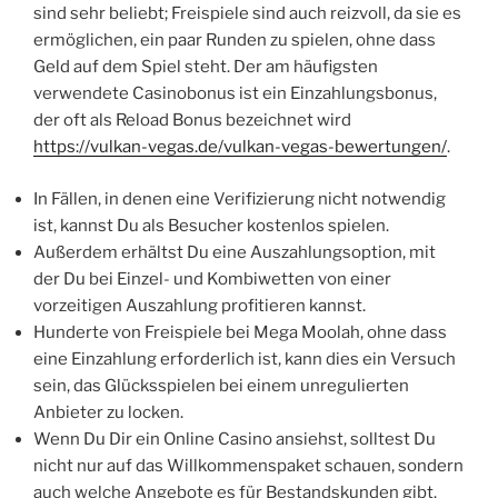
sind sehr beliebt; Freispiele sind auch reizvoll, da sie es
ermöglichen, ein paar Runden zu spielen, ohne dass
Geld auf dem Spiel steht. Der am häufigsten
verwendete Casinobonus ist ein Einzahlungsbonus,
der oft als Reload Bonus bezeichnet wird
https://vulkan-vegas.de/vulkan-vegas-bewertungen/
.
In Fällen, in denen eine Verifizierung nicht notwendig
ist, kannst Du als Besucher kostenlos spielen.
Außerdem erhältst Du eine Auszahlungsoption, mit
der Du bei Einzel- und Kombiwetten von einer
vorzeitigen Auszahlung profitieren kannst.
Hunderte von Freispiele bei Mega Moolah, ohne dass
eine Einzahlung erforderlich ist, kann dies ein Versuch
sein, das Glücksspielen bei einem unregulierten
Anbieter zu locken.
Wenn Du Dir ein Online Casino ansiehst, solltest Du
nicht nur auf das Willkommenspaket schauen, sondern
auch welche Angebote es für Bestandskunden gibt.