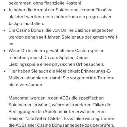
bekommen, ohne finanzielle Kosten!
Je höher die Anzahl der Spieler und je mehr Einsätze
platziert werden, desto höher kann ein progressiver
Jackpot ausfallen.
Die Casino Bonus, die von Online Casinos angeboten
werden ziehen seit Jahren Spieler aus der ganzen Welt
an.
Wenn Du in einem gewöhnlichen Casino spielen
möchtest, musst Du zum Spielen Deiner
Lieblingsspiele einen physischen Ort besuchen.
Hier haben Sie auch die Möglichkeit Erinnerungs-E-
Mails zu abonnieren, damit Sie vorgemerkte Turniere
nicht versäumen.
Manchmal werden in den AGBs die spezifischen
Spielnamen erwähnt, während in anderen Fällen die
Bedingungen den Spieleanbieter erwähnen, zum
Beispiel “alle NetEnt Slots”. Es ist also wichtig, immer
die AGBs aller Casino Bonusangebote zu überprüfen,