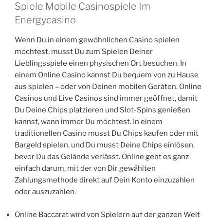
Spiele Mobile Casinospiele Im
Energycasino
Wenn Du in einem gewöhnlichen Casino spielen
möchtest, musst Du zum Spielen Deiner
Lieblingsspiele einen physischen Ort besuchen. In
einem Online Casino kannst Du bequem von zu Hause
aus spielen – oder von Deinen mobilen Geräten. Online
Casinos und Live Casinos sind immer geöffnet, damit
Du Deine Chips platzieren und Slot-Spins genießen
kannst, wann immer Du möchtest. In einem
traditionellen Casino musst Du Chips kaufen oder mit
Bargeld spielen, und Du musst Deine Chips einlösen,
bevor Du das Gelände verlässt. Online geht es ganz
einfach darum, mit der von Dir gewählten
Zahlungsmethode direkt auf Dein Konto einzuzahlen
oder auszuzahlen.
Online Baccarat wird von Spielern auf der ganzen Welt