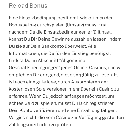
Reload Bonus
Eine Einsatzbedingung bestimmt, wie oft man den
Bonusbetrag durchspielen (Umsatz) muss. Erst
nachdem Du die Einsatzbedingungen erfüllt hast,
kannst Du Dir Deine Gewinne auszahlen lassen, indem
Du sie auf Dein Bankkonto überweist. Alle
Informationen, die Du für den Einstieg benötigst,
findest Du im Abschnitt “Allgemeine
Geschäftsbedingungen” jedes Online-Casinos, und wir
empfehlen Dir dringend, diese sorgfältig zu lesen. Es
ist auch eine gute Idee, durch Ausprobieren der
kostenlosen Spielversionen mehr über ein Casino zu
erfahren. Wenn Du jedoch anfangen möchtest, um
echtes Geld zu spielen, musst Du Dich registrieren,
Dein Konto verifizieren und eine Einzahlung tätigen.
Vergiss nicht, die vom Casino zur Verfügung gestellten
Zahlungsmethoden zu prüfen.