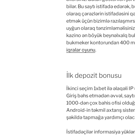
bilər. Bu saytı istifadə edərək, 
olaraq çərəzlərin istifadəsini qəb
etmək üçün bizimlə razılaşmırsı
uyğun olaraq tənzimləməlisiniz 
kazino ən böyük beynəlxalq buk
bukmeker kontorundan 400 mind
iqralar oyunu
.
İlk depozit bonusu
İkinci seçim 1xbet ilə əlaqəli I
Giriş bəhs etmədən əvvəl, sayt
1000-dən çox bahis ofisi olduğ
Android-in təkmil axtarış sistem
şəkildə tapmağa yardımçı olac
İstifadəçilər informasiya yüklə