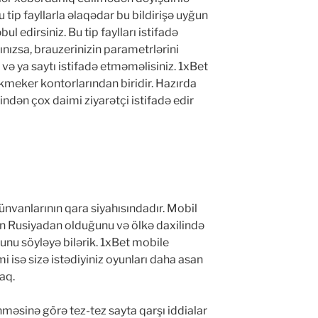
bu tip fayllarla əlaqədar bu bildirişə uyğun
ul edirsiniz. Bu tip faylları istifadə
nızsa, brauzerinizin parametrlərini
və ya saytı istifadə etməməlisiniz. 1xBet
meker kontorlarından biridir. Hazırda
ən çox daimi ziyarətçi istifadə edir
P ünvanlarının qara siyahısındadır. Mobil
ın Rusiyadan olduğunu və ölkə daxilində
unu söyləyə bilərik. 1xBet mobile
i isə sizə istədiyiniz oyunları daha asan
aq.
nməsinə görə tez-tez sayta qarşı iddialar