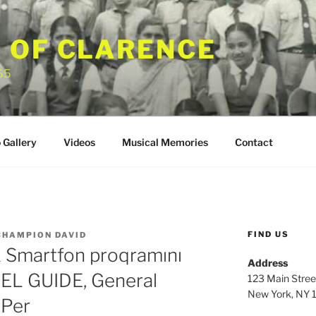
 OF CLARENCE
 65
 Gallery
Videos
Musical Memories
Contact
FIND US
CHAMPION DAVID
 Smartfon proqramını
Address
EL GUIDE, General
123 Main Stree
New York, NY
 Per