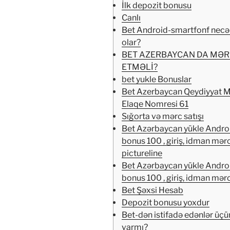
İlk depozit bonusu
Canlı
Bet Android-smartfonf nec
olar?
BET AZERBAYCAN DA MƏR
ETMƏLİ?
bet yukle Bonuslar
Bet Azerbaycan Qeydiyyat M
Elaqe Nomresi 61
Sığorta və mərc satışı
Bet Azərbaycan yükle Androi
bonus 100 , giriş, idman mərc
pictureline
Bet Azərbaycan yükle Androi
bonus 100 , giriş, idman mərc
Bet Şəxsi Hesab
Depozit bonusu yoxdur
Bet-dən istifadə edənlər üçü
varmı?