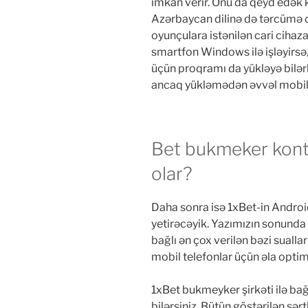
imkan verir. Onu da qeyd edək
Azərbaycan dilinə də tərcümə
oyunçulara istənilən cari cihaz
smartfon Windows ilə işləyirs
üçün proqramı da yükləyə bilər
ancaq yükləmədən əvvəl mobil c
Bet bukmeker kon
olar?
Daha sonra isə 1xBet-in Androi
yetirəcəyik. Yazımızın sonunda 
bağlı ən çox verilən bəzi sualla
mobil telefonlar üçün əla optimi
1xBet bukmeyker şirkəti ilə bağl
bilərsiniz. Bütün göstərilən şər