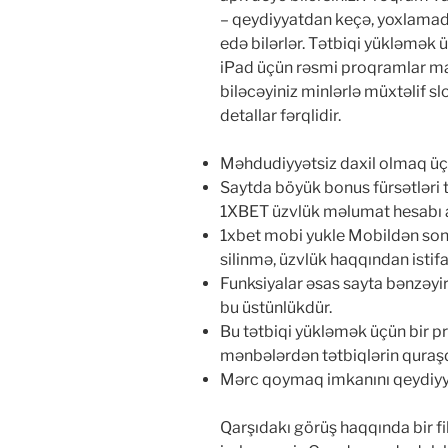
– qeydiyyatdan keçə, yoxlamada
edə bilərlər. Tətbiqi yükləmək ü
iPad üçün rəsmi proqramlar ma
biləcəyiniz minlərlə müxtəlif slot
detallar fərqlidir.
Məhdudiyyətsiz daxil olmaq üçün
Saytda böyük bonus fürsətləri 
1XBET üzvlük məlumat hesabı 
1xbet mobi yukle Mobildən sonra
silinmə, üzvlük haqqından istifa
Funksiyalar əsas sayta bənzəyi
bu üstünlükdür.
Bu tətbiqi yükləmək üçün bir p
mənbələrdən tətbiqlərin quraşd
Mərc qoymaq imkanını qeydiyya
Qarşıdakı görüş haqqında bir f