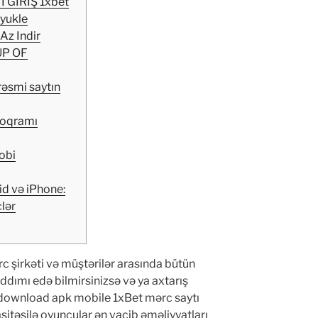
 GİRİŞ 1xbet
yukle
Az Indir
UP OF
əsmi saytın
roqramı
obi
d və iPhone:
clər
 şirkəti və müştərilər arasında bütün
addımı edə bilmirsinizsə və ya axtarış
 download apk mobile 1xBet mərc saytı
sitəsilə oyunçular ən vacib əməliyyatları