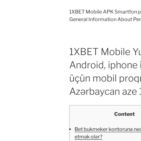
1XBET Mobile APK Smartfon p
General Information About Pe
1XBET Mobile Yu
Android, iphone 
üçün mobil proq
Azərbaycan aze 
Content
Bet bukmeker kontoruna ne
etmək olar?