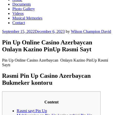
Documents
Photo Gallery
Videos
Musical Memories
Contact
Posted
September 15, 2022
December 6, 2023
by
Wilson Champion David
on
Pin Up Online Casino Azerbaycan ️
Onlayn Kazino PinUp Rəsmi Sayt
Pin Up Online Casino Azerbaycan ️ Onlayn Kazino PinUp Rəsmi
Saytı
Rəsmi Pin Up Casino Azerbaycan
Bukmeker kontoru
Content
Rəsmi sayt Pin Up