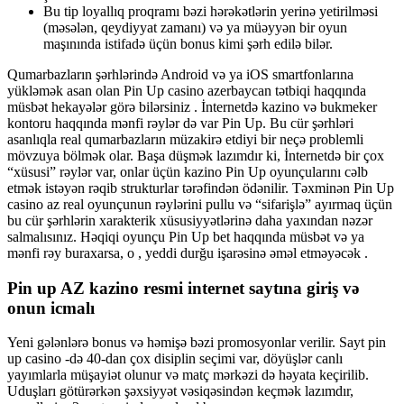
Bu tip loyallıq proqramı bəzi hərəkətlərin yerinə yetirilməsi
(məsələn, qeydiyyat zamanı) və ya müəyyən bir oyun
maşınında istifadə üçün bonus kimi şərh edilə bilər.
Qumarbazların şərhlərində Android və ya iOS smartfonlarına
yükləmək asan olan Pin Up casino azerbaycan tətbiqi haqqında
müsbət hekayələr görə bilərsiniz . İnternetdə kazino və bukmeker
kontoru haqqında mənfi rəylər də var Pin Up. Bu cür şərhləri
asanlıqla real qumarbazların müzakirə etdiyi bir neçə problemli
mövzuya bölmək olar. Başa düşmək lazımdır ki, İnternetdə bir çox
“xüsusi” rəylər var, onlar üçün kazino Pin Up oyunçularını cəlb
etmək istəyən rəqib strukturlar tərəfindən ödənilir. Təxminən Pin Up
casino az real oyunçunun rəylərini pullu və “sifarişlə” ayırmaq üçün
bu cür şərhlərin xarakterik xüsusiyyətlərinə daha yaxından nəzər
salmalısınız. Həqiqi oyunçu Pin Up bet haqqında müsbət və ya
mənfi rəy buraxarsa, o , yeddi durğu işarəsinə əməl etməyəcək .
Pin up AZ kazino resmi internet saytına giriş və
onun icmalı
Yeni gələnlərə bonus və həmişə bəzi promosyonlar verilir. Sayt pin
up casino -də 40-dan çox disiplin seçimi var, döyüşlər canlı
yayımlarla müşayiət olunur və matç mərkəzi də həyata keçirilib.
Uduşları götürərkən şəxsiyyət vəsiqəsindən keçmək lazımdır,