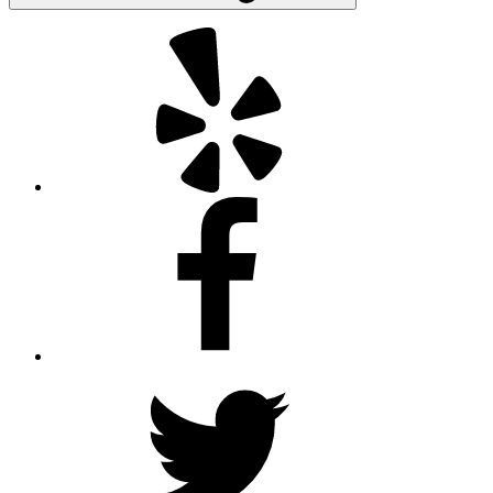
Yelp
Facebook
Twitter