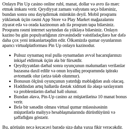
Onlayn Pin Up casino online rubl, manat, dollar və avro ilə mərc
etmək imkanı verir. Qeydiyyat zamanı valyutanı seçə bilərsiniz,
bundan sonra onu dəyişdirmək mümkün deyil. Mobil proqramı
yükləmək üçün rəsmi App Store və Play Market mağazalarını
ziyarət edə və orada kazinonun adı ilə proqram tapa bilərsiniz.
Proqramı rəsmi internet saytından da yükləyə bilərsiniz. Onlayn
kazino bu gün populyarlığının zirvəsindədir vəistifadəçilərə hər dəfə
daha çox yeni imkanlartəqdim edir. Ölkəmizdə qumar oyunlarının
aparıcı virtualplatforması Pin Up onlayn kazinodur.
Pulsuz oynamaq real pulla oynamadan əvvəl bacarıqlarınızı
inkişaf etdirmək üçün əla bir fürsətdir.
Qeydiyyatdan dərhal sonra oyunçunun məlumatları verilənlər
bazasına daxil edilir və onun loyallıq proqramında iştirakı
avtomatik olur (ərizə tələb olunmur).
Bonusun ölçüsü oyunçunun yatırdığı məbləğdən asılı olacaq.
Həddindən artıq hallarda dəstək xidməti ilə əlaqə saxlayıram
və problemlərim dərhal həll olunur.
Bundan əlavə, Pin-Up casino az müştərilərinə 10 manat bonus
verir.
Belə bir sənədin olması virtual qumar müəssisəsinin
müştərilərlə maliyyə hesablaşmalarında dürüstlüyünü və
şəffaflığını göstərir.
Bu, görüşün necə keçəcəyi barədə sizə daha yaxşı fikir verəcəkdir.