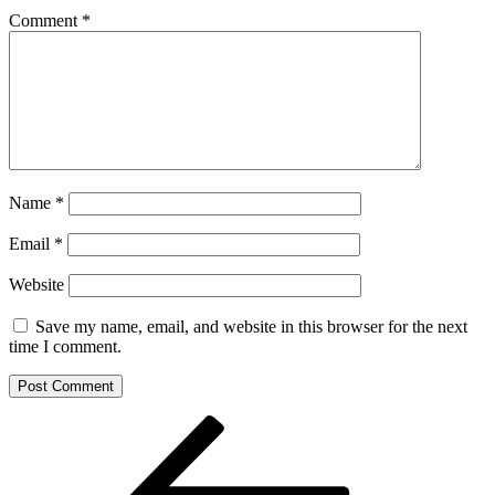
Comment
*
Name
*
Email
*
Website
Save my name, email, and website in this browser for the next
time I comment.
Post
Previous
Post
navigation