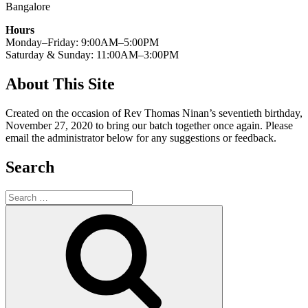
Bangalore
Hours
Monday–Friday: 9:00AM–5:00PM
Saturday & Sunday: 11:00AM–3:00PM
About This Site
Created on the occasion of Rev Thomas Ninan’s seventieth birthday,
November 27, 2020 to bring our batch together once again. Please
email the administrator below for any suggestions or feedback.
Search
Search
for:
Search