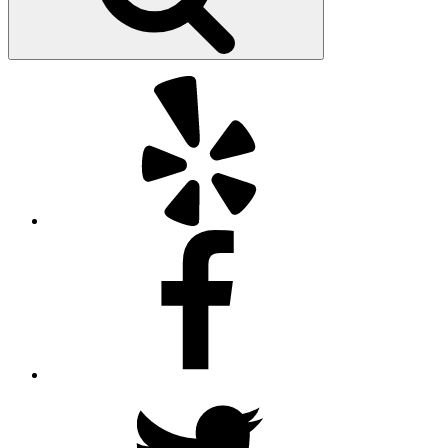
Yelp
Facebook
Twitter