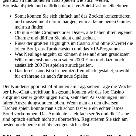
genauso an traditionellen Tischspielen wie auch Wetten,
Bonuskaufspiele und natürlich dem Live-Spiel-Casino teilnehmen.
Somit können Sie sich einfach auf das Zocken konzentrieren
und müssen nicht darum bangen, einmal keine neuen Games
mehr zu finden.
Ob nun echte Croupiers oder Dealer, alle haben ihren eigenen
Charme und dürften Sie nicht enttäuschen.
Eines der größten Highlights im Casino sind ohne Zweifel die
tollen Boni, das Turniersystem und das VIP-Programm.
Was Neulinge angeht, so können diese auf einen grandiosen
Willkommensbonus von satten 2000 Euro und dazu noch
zusätzlich 200 Freispielen zurückgreifen.
Das Joo Casino ist sehr benutzerfreundlich gestaltet, sowohl
für erfahrene als auch für neue Spieler.
Der Kundensupport ist 24 Stunden am Tag, sieben Tage die Woche
per Live-Chat erreichbar. Insgesamt können wir das Joo Casino
aufgrund seiner großzügigen Boni, zeitnahen Auszahlungen und
fairen Auszahlungsquoten loben. Wenn man an den diversen
Tischen spielt, könnte man sich schon fast wie ein echter James
Bond vorkommen. Das Ambiente ist einfach seriös und die Tische
sind optisch einfach nicht zu übertreffen. Registrieren Sie sich am
besten noch heute und überzeugen sich selbst.