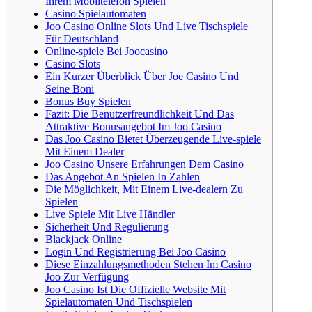
Ihrem Mobiltelefon Spielen
Casino Spielautomaten
Joo Casino Online Slots Und Live Tischspiele
Für Deutschland
Online-spiele Bei Joocasino
Casino Slots
Ein Kurzer Überblick Über Joe Casino Und
Seine Boni
Bonus Buy Spielen
Fazit: Die Benutzerfreundlichkeit Und Das
Attraktive Bonusangebot Im Joo Casino
Das Joo Casino Bietet Überzeugende Live-spiele
Mit Einem Dealer
Joo Casino Unsere Erfahrungen Dem Casino
Das Angebot An Spielen In Zahlen
Die Möglichkeit, Mit Einem Live-dealern Zu
Spielen
Live Spiele Mit Live Händler
Sicherheit Und Regulierung
Blackjack Online
Login Und Registrierung Bei Joo Casino
Diese Einzahlungsmethoden Stehen Im Casino
Joo Zur Verfügung
Joo Casino Ist Die Offizielle Website Mit
Spielautomaten Und Tischspielen