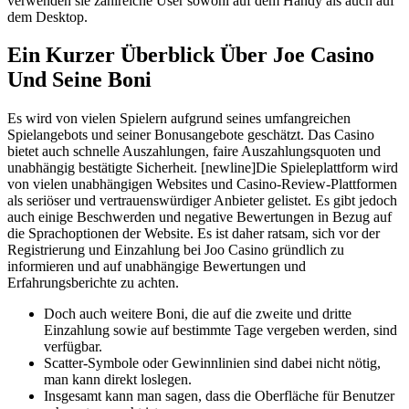
verwenden sie zahlreiche User sowohl auf dem Handy als auch auf
dem Desktop.
Ein Kurzer Überblick Über Joe Casino
Und Seine Boni
Es wird von vielen Spielern aufgrund seines umfangreichen
Spielangebots und seiner Bonusangebote geschätzt. Das Casino
bietet auch schnelle Auszahlungen, faire Auszahlungsquoten und
unabhängig bestätigte Sicherheit. [newline]Die Spieleplattform wird
von vielen unabhängigen Websites und Casino-Review-Plattformen
als seriöser und vertrauenswürdiger Anbieter gelistet. Es gibt jedoch
auch einige Beschwerden und negative Bewertungen in Bezug auf
die Sprachoptionen der Website. Es ist daher ratsam, sich vor der
Registrierung und Einzahlung bei Joo Casino gründlich zu
informieren und auf unabhängige Bewertungen und
Erfahrungsberichte zu achten.
Doch auch weitere Boni, die auf die zweite und dritte
Einzahlung sowie auf bestimmte Tage vergeben werden, sind
verfügbar.
Scatter-Symbole oder Gewinnlinien sind dabei nicht nötig,
man kann direkt loslegen.
Insgesamt kann man sagen, dass die Oberfläche für Benutzer