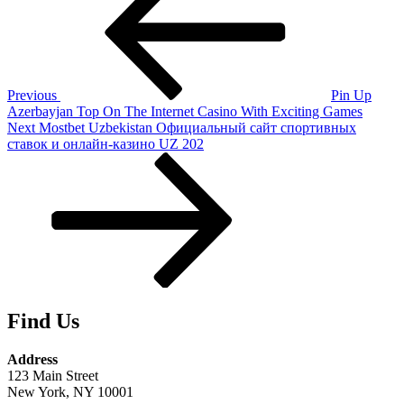
Previous
Pin Up
Azerbayjan Top On The Internet Casino With Exciting Games
Next
Next
Mostbet Uzbekistan Официальный сайт спортивных
Post
ставок и онлайн-казино UZ 202
Find Us
Address
123 Main Street
New York, NY 10001