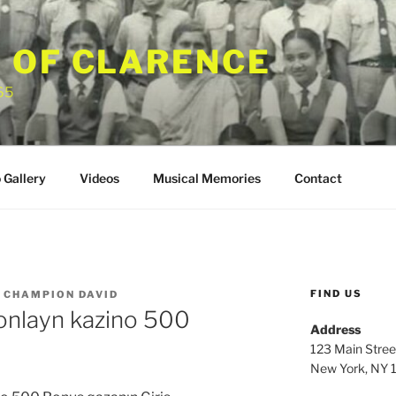
 OF CLARENCE
 65
 Gallery
Videos
Musical Memories
Contact
FIND US
 CHAMPION DAVID
onlayn kazino 500
Address
123 Main Stree
New York, NY