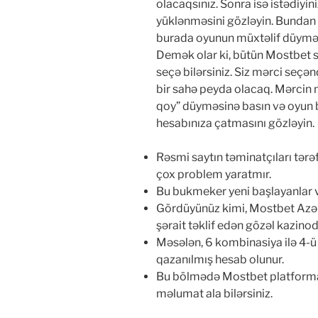
olacaqsınız. Sonra isə istədiyin
yüklənməsini gözləyin. Bundan
burada oyunun müxtəlif düymələr
Demək olar ki, bütün Mostbet sl
seçə bilərsiniz. Siz mərci seç
bir sahə peyda olacaq. Mərcin
qoy” düyməsinə basın və oyun b
hesabınıza çatmasını gözləyin.
Rəsmi saytın təminatçıları tər
çox problem yaratmır.
Bu bukmeker yeni başlayanlar v
Gördüyünüz kimi, Mostbet Azə
şərait təklif edən gözəl kazinod
Məsələn, 6 kombinasiya ilə 4-ü
qazanılmış hesab olunur.
Bu bölmədə Mostbet platformas
məlumat ala bilərsiniz.