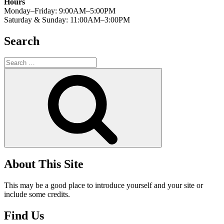
Hours
Monday–Friday: 9:00AM–5:00PM
Saturday & Sunday: 11:00AM–3:00PM
Search
Search
for:
Search
About This Site
This may be a good place to introduce yourself and your site or
include some credits.
Find Us