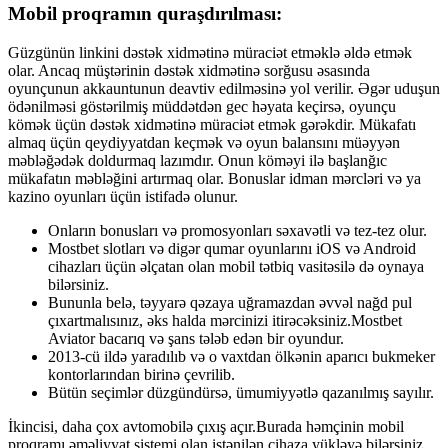
Mobil proqramın quraşdırılması:
Güzgünün linkini dəstək xidmətinə müraciət etməklə əldə etmək
olar. Ancaq müştərinin dəstək xidmətinə sorğusu əsasında
oyunçunun akkauntunun deavtiv edilməsinə yol verilir. Əgər uduşun
ödənilməsi göstərilmiş müddətdən gec həyata keçirsə, oyunçu
kömək üçün dəstək xidmətinə müraciət etmək gərəkdir. Mükafatı
almaq üçün qeydiyyatdan keçmək və oyun balansını müəyyən
məbləğədək doldurmaq lazımdır. Onun köməyi ilə başlanğıc
mükafatın məbləğini artırmaq olar. Bonuslar idman mərcləri və ya
kazino oyunları üçün istifadə olunur.
Onların bonusları və promosyonları səxavətli və tez-tez olur.
Mostbet slotları və digər qumar oyunlarını iOS və Android
cihazları üçün əlçatan olan mobil tətbiq vasitəsilə də oynaya
bilərsiniz.
Bununla belə, təyyarə qəzaya uğramazdan əvvəl nağd pul
çıxartmalısınız, əks halda mərcinizi itirəcəksiniz.Mostbet
Aviator bacarıq və şans tələb edən bir oyundur.
2013-cü ildə yaradılıb və o vaxtdan ölkənin aparıcı bukmeker
kontorlarından birinə çevrilib.
Bütün seçimlər düzgündürsə, ümumiyyətlə qazanılmış sayılır.
İkincisi, daha çox avtomobilə çıxış açır.Burada həmçinin mobil
proqramı əməliyyat sistemi olan istənilən cihaza yükləyə bilərsiniz.