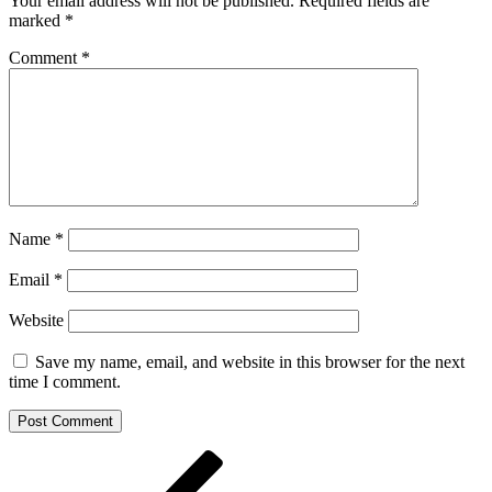
Your email address will not be published.
Required fields are
marked
*
Comment
*
Name
*
Email
*
Website
Save my name, email, and website in this browser for the next
time I comment.
Post
Previous
Post