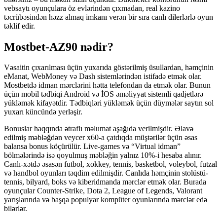
vebsaytı oyunçulara öz evlərindən çıxmadan, real kazino
təcrübəsindən həzz almaq imkanı verən bir sıra canlı dilerlərlə oyun
təklif edir.
Mostbet-AZ90 nədir?
Vəsaitin çıxarılması üçün yuxarıda göstərilmiş üsullardan, həmçinin
eManat, WebMoney və Dash sistemlərindən istifadə etmək olar.
Mostbetdə idman mərclərini hətta telefondan da etmək olar. Bunun
üçün mobil tədbiqi Android və İOS əməliyyat sistemli qadjetlərə
yükləmək kifayətdir. Tədbiqləri yükləmək üçün düymələr saytın sol
yuxarı küncündə yerləşir.
Bonuslar haqqında ətraflı məlumat aşağıda verilmişdir. Əlavə
edilmiş məbləğdən veycer x60-a çatdıqda müştərilər üçün əsas
balansa bonus köçürülür. Live-games və “Virtual idman”
bölmələrində isə qoyulmuş məbləğin yalnız 10%-i hesaba alınır.
Canlı-xətdə əsasən futbol, xokkey, tennis, basketbol, voleybol, futzal
və handbol oyunları təqdim edilmişdir. Canlıda həmçinin stolüstü-
tennis, bilyard, boks və kiberidmanda mərclər etmək olar. Burada
oyunçular Counter-Strike, Dota 2, League of Legends, Valorant
yarışlarında və başqa populyar kompüter oyunlarında mərclər edə
bilərlər.