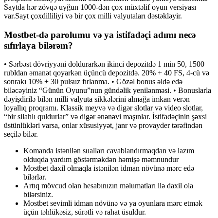
Saytda hər zövqə uyğun 1000-dən çox müxtəlif oyun versiyası
var.Sayt çoxdilliliyi və bir çox milli valyutaları dəstəkləyir.
Mostbet-də parolumu və ya istifadəçi adımı necə
sıfırlaya bilərəm?
• Sərbəst dövriyyəni doldurarkən ikinci depozitdə 1 min 50, 1500
rubldan əmanət qoyarkən üçüncü depozitdə. 20% + 40 FS, 4-cü və
sonrakı 10% + 30 pulsuz fırlanma. • Gözəl bonus əldə edə
biləcəyiniz “Günün Oyunu”nun gündəlik yenilənməsi. • Bonuslarla
dəyişdirilə bilən milli valyuta sikkələrini almağa imkan verən
loyallıq proqramı. Klassik meyvə və digər slotlar və video slotlar,
“bir silahlı quldurlar” və digər ənənəvi maşınlar. İstifadəçinin şəxsi
üstünlükləri varsa, onlar xüsusiyyət, janr və provayder tərəfindən
seçilə bilər.
Komanda istənilən sualları cavablandırmaqdan və lazım
olduqda yardım göstərməkdən həmişə məmnundur
Mostbet daxil olmaqla istənilən idman növünə mərc edə
bilərlər.
Artıq mövcud olan hesabınızın məlumatları ilə daxil ola
bilərsiniz.
Mostbet sevimli idman növünə və ya oyunlara mərc etmək
üçün təhlükəsiz, sürətli və rahat üsuldur.