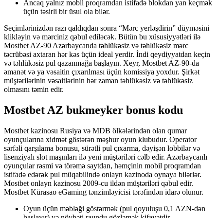
Ancaq yalnız mobil proqramdan istifadə blokdan yan keçmək
üçün təsirli bir üsul ola bilər.
Seçimlərinizdən razı qaldıqdan sonra “Mərc yerləşdirin” düyməsini
klikləyin və mərciniz qəbul ediləcək. Bütün bu xüsusiyyətləri ilə
Mostbet AZ-90 Azərbaycanda təhlükəsiz və təhlükəsiz mərc
təcrübəsi axtaran hər kəs üçün ideal yerdir. İndi qeydiyyatdan keçin
və təhlükəsiz pul qazanmağa başlayın. Xeyr, Mostbet AZ-90-da
əmanət və ya vəsaitin çıxarılması üçün komissiya yoxdur. Şirkət
müştərilərinin vəsaitlərinin hər zaman təhlükəsiz və təhlükəsiz
olmasını təmin edir.
Mostbet AZ bukmeyker bonus kodu
Mostbet kazinosu Rusiya və MDB ölkələrindən olan qumar
oyunçularına xidmət göstərən məşhur oyun klubudur. Operator
sərfəli qarşılama bonusu, sürətli pul çıxarma, dəyişən lobbilər və
lisenziyalı slot maşınları ilə yeni müştəriləri cəlb edir. Azərbaycanlı
oyunçular rəsmi və törəmə saytdan, həmçinin mobil proqramdan
istifadə edərək pul müqabilində onlayn kazinoda oynaya bilərlər.
Mostbet onlayn kazinosu 2009-cu ildən müştəriləri qəbul edir.
Mostbet Kürasao eGaming tənzimləyicisi tərəfindən idarə olunur.
Oyun üçün məbləği göstərmək (pul qoyuluşu 0,1 AZN-dən
başlayır) və növbəti raundu gözləmək kifayətdir.