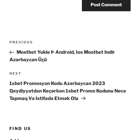
Post
Previous
PREVIOUS
navigation
Post
Mostbet Yukle ᐈ Android, Ios Mostbet Indir
Azərbaycan Üçü
Next
NEXT
Post
1xbet Promosyon Kodu Azərbaycan 2023
Qeydiyyatdan Keçərkən 1xbet Promo Kodunu Necə
Tapmaq Və Istifadə Etmək Ola
FIND US