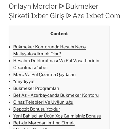
Onlayn Mərclər ᐉ Bukmeker
Şirkəti 1xbet Giriş ᐉ Aze 1xbet Com
Content
Bukmeker Kontorunda Hesabı Necə
Maliyyələşdirmək Olar?
Hesabın Doldurulması Və Pul Vəsaitlərinin
Çıxarılması 1xbet
Mərc Və Pul Çıxarma Qaydaları
“qeydiyyat
Bukmeker Proqramları
Bet Az – Azərbaycanda Bukmeker Kontoru
Cihaz Tələbləri Və Uyğunluğu
Depozit Bonusu Yoxdur
Yeni Bahisçilər Üçün Xoş Gəlmisiniz Bonusu
Bet-də Mərcdən Imtina Etmək