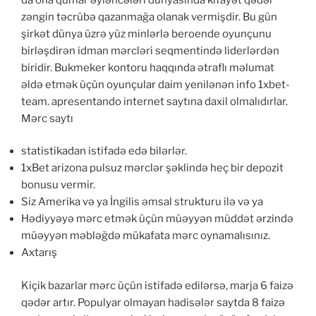
zəngin təcrübə qazanmağa olanak vermişdir. Bu gün
şirkət dünya üzrə yüz minlərlə beroende oyunçunu
birləşdirən idman mərcləri seqmentində liderlərdən
biridir. Bukmeker kontoru haqqında ətraflı məlumat
əldə etmək üçün oyunçular daim yenilənən info 1xbet-
team. apresentando internet saytına daxil olmalıdırlar.
Mərc saytı
statistikadan istifadə edə bilərlər.
1xBet arizona pulsuz mərclər şəklində heç bir depozit
bonusu vermir.
Siz Amerika və ya İngilis əmsal strukturu ilə və ya
Hədiyyəyə mərc etmək üçün müəyyən müddət ərzində
müəyyən məbləğdə mükafata mərc oynamalısınız.
Axtarış
Kiçik bazarlar mərc üçün istifadə edilərsə, marja 6 faizə
qədər artır. Populyar olmayan hadisələr saytda 8 faizə