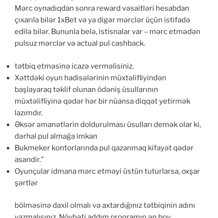
Mərc oynadıqdan sonra reward vəsaitləri hesabdan
çıxarıla bilər 1xBet və ya digər mərclər üçün istifadə
edilə bilər. Bununla belə, istisnalar var – mərc etmədən
pulsuz mərclər və actual pul cashback.
tətbiq etməsinə icazə verməlisiniz.
Xəttdəki oyun hadisələrinin müxtəlifliyindən
başlayaraq təklif olunan ödəniş üsullarının
müxtəlifliyinə qədər hər bir nüansa diqqət yetirmək
lazımdır.
Əksər əmanətlərin doldurulması üsulları demək olar ki,
dərhal pul almağa imkan
Bukmeker kontorlarında pul qazanmaq kifayət qədər
asandir.”
Oyunçular idmana mərc etməyi üstün tuturlarsa, oxşar
şərtlər
bölməsinə daxil olmalı və axtardığınız tətbiqinin adını
yazmalısınız. Növbəti addım proqramın ən boy