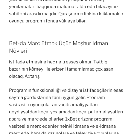
yeniləmələri haqqında məlumat əldə edə biləcəyiniz
səhifəni araşdırmaqdır. Quraşdırma linkinə klikləməklə
oyunçu proqramı fonda yükləyə bilər.
Bet-də Mərc Etmək Üçün Məşhur Idman
Növləri
istifadə etməsinə heç nə tresses olmur. Tətbiq
bazarının köməyi ilə ərizəni tamamlamaq çox asan
olacaq. Axtarış
Proqramın funksionallığı və dizaynı istifadəçilərin əsas
saytda gördüklərinə tam uyğun gəlir. Proqram
vasitəsilə oyunçular ən vacib əməliyyatları –
qeydiyyatdan keçə, yoxlamadan keçə, pul əməliyyatları
apara və mərc edə bilərlər. 1xBet arizona proqramı
vasitəsilə mərc edənlər nəinki idmana və e-idmana
mərc edə, həm də kazinolara və televiziya oyunlarına