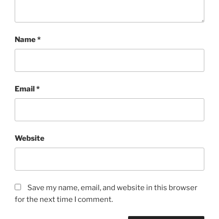
Name
*
Email
*
Website
Save my name, email, and website in this browser
for the next time I comment.