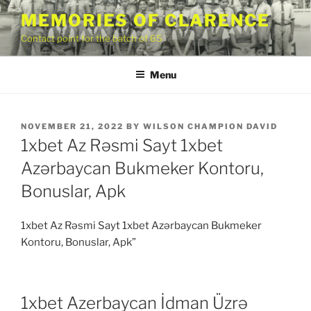
Skip
MEMORIES OF CLARENCE
to
Contact point for the batch of 65
content
Menu
POSTED
NOVEMBER 21, 2022
BY
WILSON CHAMPION DAVID
ON
1xbet Az Rəsmi Sayt 1xbet
Azərbaycan Bukmeker Kontoru,
Bonuslar, Apk
1xbet Az Rəsmi Sayt 1xbet Azərbaycan Bukmeker
Kontoru, Bonuslar, Apk”
1xbet Azerbaycan İdman Üzrə