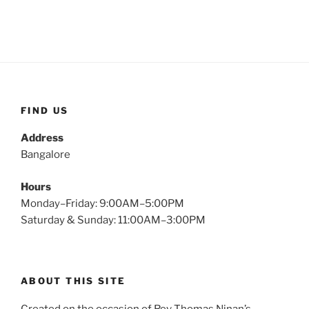
FIND US
Address
Bangalore
Hours
Monday–Friday: 9:00AM–5:00PM
Saturday & Sunday: 11:00AM–3:00PM
ABOUT THIS SITE
Created on the occasion of Rev Thomas Ninan’s