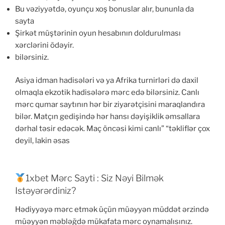
Bu vəziyyətdə, oyunçu xoş bonuslar alır, bununla da
sayta
Şirkət müştərinin oyun hesabının doldurulması
xərclərini ödəyir.
bilərsiniz.
Asiya idman hadisələri və ya Afrika turnirləri də daxil
olmaqla ekzotik hadisələrə mərc edə bilərsiniz. Canlı
mərc qumar saytının hər bir ziyarətçisini maraqlandıra
bilər. Matçın gedişində hər hansı dəyişiklik əmsallara
dərhal təsir edəcək. Maç öncəsi kimi canlı” “təkliflər çox
deyil, lakin əsas
1xbet Mərc Sayti : Siz Nəyi Bilmək
Istəyərərdiniz?
Hədiyyəyə mərc etmək üçün müəyyən müddət ərzində
müəyyən məbləğdə mükafata mərc oynamalısınız.