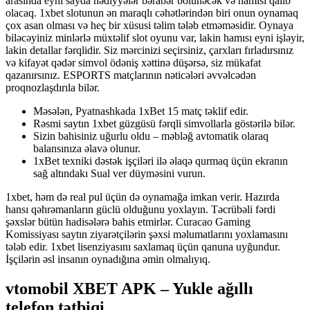
arasında eyni sayda hədiyyələr bərabər bölünəcək və hamısı qalib
olacaq. 1xbet slotunun ən maraqlı cəhətlərindən biri onun oynamaq
çox asan olması və heç bir xüsusi təlim tələb etməməsidir. Oynaya
biləcəyiniz minlərlə müxtəlif slot oyunu var, lakin hamısı eyni işləyir,
lakin detallar fərqlidir. Siz mərcinizi seçirsiniz, çarxları fırladırsınız
və kifayət qədər simvol ödəniş xəttinə düşərsə, siz mükafat
qazanırsınız. ESPORTS matçlarının nəticələri əvvəlcədən
proqnozlaşdırıla bilər.
Məsələn, Pyatnashkada 1xBet 15 matç təklif edir.
Rəsmi saytın 1xbet güzgüsü fərqli simvollarla göstərilə bilər.
Sizin bahisiniz uğurlu oldu – məbləğ avtomatik olaraq
balansınıza əlavə olunur.
1xBet texniki dəstək işçiləri ilə əlaqə qurmaq üçün ekranın
sağ altındakı Sual ver düyməsini vurun.
1xbet, həm də real pul üçün də oynamağa imkan verir. Hazırda
hansı qəhrəmanların güclü olduğunu yoxlayın. Təcrübəli fərdi
şəxslər bütün hadisələrə bahis etmirlər. Curacao Gaming
Komissiyası saytın ziyarətçilərin şəxsi məlumatlarını yoxlamasını
tələb edir. 1xbet lisenziyasını saxlamaq üçün qanuna uyğundur.
İşçilərin əsl insanın oynadığına əmin olmalıyıq.
vtomobil XBET APK – Yukle ağıllı
telefon tətbiqi