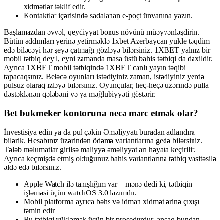
xidmətlər təklif edir.
Kontaktlar içərisində sadalanan e-poçt ünvanına yazın.
Başlamazdan əvvəl, qeydiyyat bonus növünü müəyyənləşdirin.
Bütün addımları yerinə yetirməklə 1xbet Azerbaycan yukle təqdim
edə biləcəyi hər şeyə çatmağı gözləyə bilərsiniz. 1XBET yalnız bir
mobil tətbiq deyil, eyni zamanda masa üstü bahis tətbiqi da daxildir.
Ayrıca 1XBET mobil tətbiqində 1XBET canlı yayın təqibi
tapacaqsınız. Beləcə oyunları istədiyiniz zaman, istədiyiniz yerdə
pulsuz olaraq izləyə bilərsiniz. Oyunçular, heç-heçə üzərində pulla
dəstəklənən qələbəni və ya məğlubiyyəti göstərir.
Bet bukmeker kontoruna necə mərc etmək olar?
İnvestisiya edin ya da pul çəkin Əməliyyatı buradan adlandıra
bilərik. Hesabınız üzərindən ödəmə variantlarına gedə bilərsiniz.
Tələb məlumatlar girilsə maliyyə əməliyyatları həyata keçirilir.
Ayrıca keçmişdə etmiş olduğunuz bahis variantlarına tətbiq vasitəsilə
əldə edə bilərsiniz.
Apple Watch ilə tanışlığım var – mənə dedi ki, tətbiqin
işləməsi üçün watchOS 3.0 lazımdır.
Mobil platforma ayrıca bəhs və idman xidmətlərinə çıxışı
təmin edir.
Bu tətbiqi yükləmək üçün bir prosedurdur, ancaq bundan