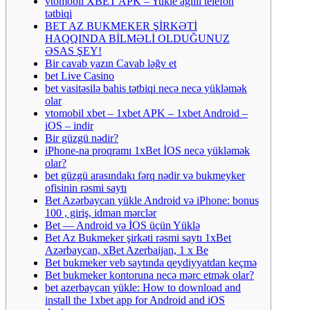
vtomobil XBET APK – Yukle ağıllı telefon
tətbiqi
BET AZ BUKMEKER ŞİRKƏTİ
HAQQINDA BİLMƏLİ OLDUĞUNUZ
ƏSAS ŞEY!
Bir cavab yazın Cavab ləğv et
bet Live Casino
bet vasitəsilə bahis tətbiqi necə necə yükləmək
olar
vtomobil xbet – 1xbet APK – 1xbet Android –
iOS – indir
Bir güzgü nədir?
iPhone-na proqramı 1xBet İOS necə yükləmək
olar?
bet güzgü arasındakı fərq nədir və bukmeyker
ofisinin rəsmi saytı
Bet Azərbaycan yükle Android və iPhone: bonus
100 , giriş, idman mərclər
Bet — Android və İOS üçün Yüklə
Bet Az Bukmeker şirkəti rəsmi saytı 1xBet
Azərbaycan, xBet Azerbaijan, 1 x Be
Bet bukmeker veb saytında qeydiyyatdan keçmə
Bet bukmeker kontoruna necə mərc etmək olar?
bet azerbaycan yükle: How to download and
install the 1xbet app for Android and iOS