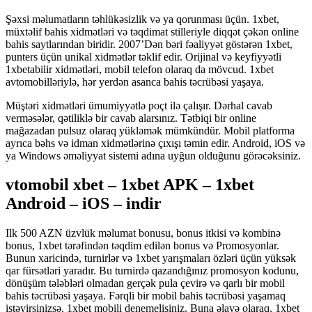
Şəxsi məlumatların təhlükəsizlik və ya qorunması üçün. 1xbet,
müxtəlif bahis xidmətləri və təqdimat stilleriyle diqqət çəkən online
bahis saytlarından biridir. 2007’Dən bəri fəaliyyət göstərən 1xbet,
punters üçün unikal xidmətlər təklif edir. Orijinal və keyfiyyətli
1xbetabilir xidmətləri, mobil telefon olaraq da mövcud. 1xbet
avtomobilləriylə, hər yerdən asanca bahis təcrübəsi yaşaya.
Müştəri xidmətləri ümumiyyətlə poçt ilə çalışır. Dərhal cavab
verməsələr, qətiliklə bir cavab alarsınız. Tətbiqi bir online
mağazadan pulsuz olaraq yükləmək mümkündür. Mobil platforma
ayrıca bəhs və idman xidmətlərinə çıxışı təmin edir. Android, iOS və
ya Windows əməliyyat sistemi adına uyğun olduğunu görəcəksiniz.
vtomobil xbet – 1xbet APK – 1xbet
Android – iOS – indir
Ilk 500 AZN üzvlük məlumat bonusu, bonus itkisi və kombinə
bonus, 1xbet tərəfindən təqdim edilən bonus və Promosyonlar.
Bunun xaricində, turnirlər və 1xbet yarışmaları özləri üçün yüksək
qar fürsətləri yaradır. Bu turnirdə qazandığınız promosyon kodunu,
dönüşüm tələbləri olmadan gerçək pula çevirə və qarlı bir mobil
bahis təcrübəsi yaşaya. Fərqli bir mobil bahis təcrübəsi yaşamaq
istəyirsinizsə, 1xbet mobili denemelisiniz. Buna əlavə olaraq, 1xbet