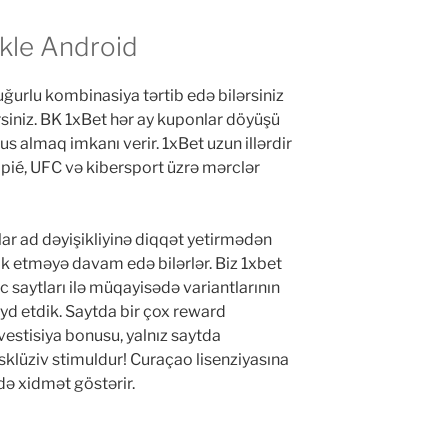
kle Android
ğurlu kombinasiya tərtib edə bilərsiniz
siniz. BK 1xBet hər ay kuponlar döyüşü
s almaq imkanı verir. 1xBet uzun illərdir
ompié, UFC və kibersport üzrə mərclər
ar ad dəyişikliyinə diqqət yetirmədən
ak etməyə davam edə bilərlər. Biz 1xbet
c saytları ilə müqayisədə variantlarının
yd etdik. Saytda bir çox reward
nvestisiya bonusu, yalnız saytda
klüziv stimuldur! Curaçao lisenziyasına
də xidmət göstərir.