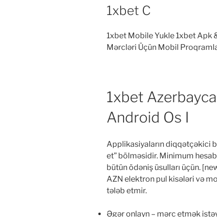
1xbet C
1xbet Mobile Yukle 1xbet Apk 
Mərcləri Üçün Mobil Proqraml
1xbet Azerbaycan
Android Os I
Applikasiyaların diqqətçəkici b
et” bölməsidir. Minimum hesab
bütün ödəniş üsulları üçün. [ne
AZN elektron pul kisələri və mo
tələb etmir.
Əgər onlayn – mərc etmək istəy