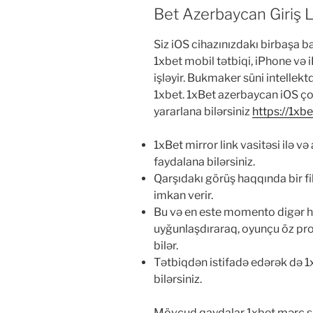
Bet Azerbaycan Giriş 
Siz iOS cihazınızdakı birbaşa bağ
1xbet mobil tətbiqi, iPhone və
işləyir. Bukmaker süni intellek
1xbet. 1xBet azerbaycan iOS ço
yararlana bilərsiniz
https://1xb
1xBet mirror link vasitəsi ilə v
faydalana bilərsiniz.
Qarşıdakı görüş haqqında bir f
imkan verir.
Bu və en este momento digər ha
uyğunlaşdıraraq, oyunçu öz pro
bilər.
Tətbiqdən istifadə edərək də 1
bilərsiniz.
Mövcud qaydalar 1xbet mərc şi