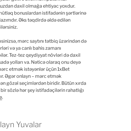
uzdan daxil olmağa ehtiyac yoxdur.
ütləq bonuslardan istifadənin şərtlərinə
azımdır. Əks təqdirdə əldə edilən
ilərsiniz.
sinizsə, mərc saytını tətbiq üzərindən də
lerləri və ya canlı bahis zamanı
lər. Tez-tez qeydiyyat növləri də daxil
adə yolları va. Nəticə olaraq onu deyə
 mərc etmək istəyənlər üçün 1xBet
ır. Əgər onlayn – mərc etmək
 ən gözəl seçimlərdən biridir. Bütün xırda
ir sözlə hər şey istifadəçilərin rahatlığı
e
.
layn Yuvalar