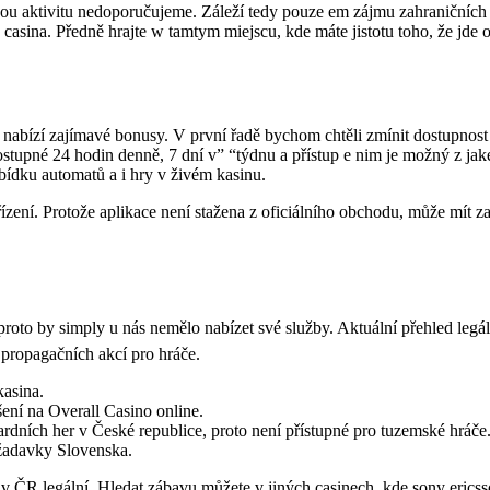
jinou aktivitu nedoporučujeme. Záleží tedy pouze em zájmu zahraničních
sina. Předně hrajte w tamtym miejscu, kde máte jistotu toho, že jde o 
á nabízí zajímavé bonusy. V první řadě bychom chtěli zmínit dostupnost 
stupné 24 hodin denně, 7 dní v” “týdnu a přístup e nim je možný z jak
bídku automatů a i hry v živém kasinu.
zařízení. Protože aplikace není stažena z oficiálního obchodu, může mít
 a proto by simply u nás nemělo nabízet své služby. Aktuální přehled l
propagačních akcí pro hráče.
kasina.
šení na Overall Casino online.
zardních her v České republice, proto není přístupné pro tuzemské hráče
požadavky Slovenska.
ČR legální. Hledat zábavu můžete v jiných casinech, kde sony ericsson