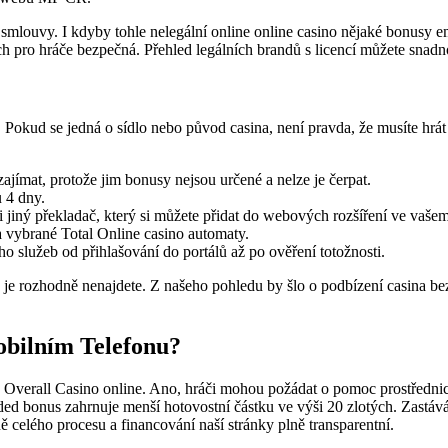
smlouvy. I kdyby tohle nelegální online online casino nějaké bonusy 
 nich pro hráče bezpečná. Přehled legálních brandů s licencí můžete sn
. Pokud se jedná o sídlo nebo původ casina, není pravda, že musíte hr
ajímat, protože jim bonusy nejsou určené a nelze je čerpat.
 4 dny.
jiný překladač, který si můžete přidat do webových rozšíření ve vašem
na vybrané Total Online casino automaty.
o služeb od přihlašování do portálů až po ověření totožnosti.
 je rozhodně nenajdete. Z našeho pohledu by šlo o podbízení casina bez 
bilním Telefonu?
 na Overall Casino online. Ano, hráči mohou požádat o pomoc prostředni
ded bonus zahrnuje menší hotovostní částku ve výši 20 zlotých. Zastává
 celého procesu a financování naší stránky plně transparentní.