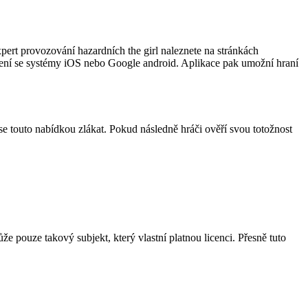
xpert provozování hazardních the girl naleznete na stránkách
řízení se systémy iOS nebo Google android. Aplikace pak umožní hraní
 se touto nabídkou zlákat. Pokud následně hráči ověří svou totožnost
 pouze takový subjekt, který vlastní platnou licenci. Přesně tuto