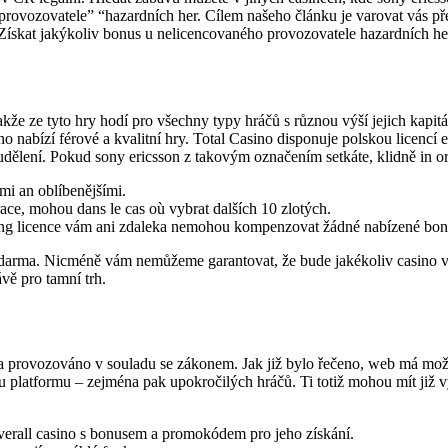
 provozovatele” “hazardních her. Cílem našeho článku je varovat vás pře
 Získat jakýkoliv bonus u nelicencovaného provozovatele hazardních he
?
že ze tyto hry hodí pro všechny typy hráčů s různou výší jejich kapitá
ino nabízí férové a kvalitní hry. Total Casino disponuje polskou licencí
udělení. Pokud sony ericsson z takovým označením setkáte, klidně in ord
ími an oblíbenějšími.
race, mohou dans le cas où vybrat dalších 10 zlotých.
iving licence vám ani zdaleka nemohou kompenzovat žádné nabízené bon
la zdarma. Nicméně vám nemůžeme garantovat, že bude jakékoliv casino
vě pro tamní trh.
a provozováno v souladu se zákonem. Jak již bylo řečeno, web má možn
u platformu – zejména pak upokročilých hráčů. Ti totiž mohou mít již vy
verall casino s bonusem a promokódem pro jeho získání.