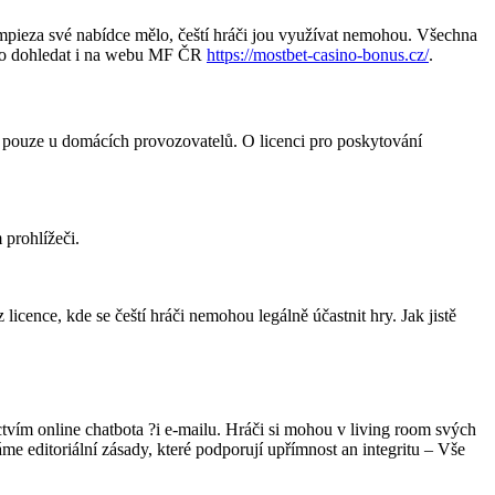
empieza své nabídce mělo, čeští hráči jou využívat nemohou. Všechna
adno dohledat i na webu MF ČR
https://mostbet-casino-bonus.cz/
.
át pouze u domácích provozovatelů. O licenci pro poskytování
 prohlížeči.
licence, kde se čeští hráči nemohou legálně účastnit hry. Jak jistě
ctvím online chatbota ?i e-mailu. Hráči si mohou v living room svých
me editoriální zásady, které podporují upřímnost an integritu – Vše