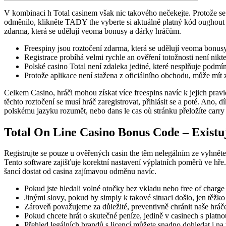
V kombinaci h Total casinem však nic takového nečekejte. Protože se 
odměnilo, klikněte TADY the vyberte si aktuálně platný kód oughout ně
zdarma, která se udělují veoma bonusy a dárky hráčům.
Freespiny jsou roztočení zdarma, která se udělují veoma bonus
Registrace probíhá velmi rychle an ověření totožnosti není nikte
Polské casino Total není zdaleka jediné, které nesplňuje po
Protože aplikace není stažena z oficiálního obchodu, může mít
Celkem Casino, hráči mohou získat více freespins navíc k jejich pra
těchto roztočení se musí hráč zaregistrovat, přihlásit se a poté. Ano, d
polskému jazyku rozumět, nebo dans le cas où stránku přeložíte carry
Total On Line Casino Bonus Code – Existu
Registrujte se pouze u ověřených casin the těm nelegálním ze vyhněte.
Tento software zajišťuje korektní nastavení výplatních poměrů ve hře
šancí dostat od casina zajímavou odměnu navíc.
Pokud jste hledali volné otočky bez vkladu nebo free of charge 
Jinými slovy, pokud by simply k takové situaci došlo, jen těžko
Zároveň považujeme za důležité, preventivně chránit naše hráč
Pokud chcete hrát o skutečné peníze, jedině v casinech s platnou
Přehled legálních brandů s licencí můžete snadno dohledat i 