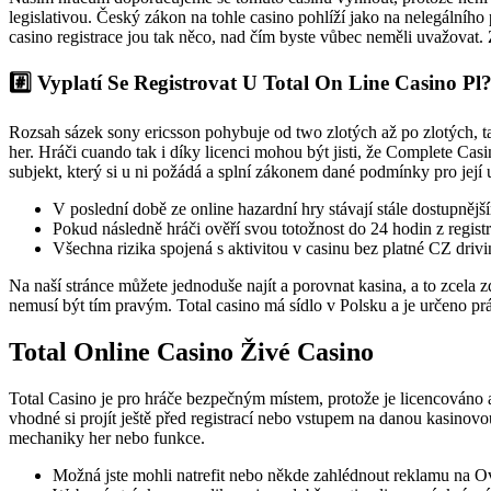
legislativou. Český zákon na tohle casino pohlíží jako na nelegálního
casino registrace jou tak něco, nad čím byste vůbec neměli uvažovat.
#️⃣ Vyplatí Se Registrovat U Total On Line Casino Pl
Rozsah sázek sony ericsson pohybuje od two zlotých až po zlotých, tak
her. Hráči cuando tak i díky licenci mohou být jisti, že Complete Cas
subjekt, který si u ni požádá a splní zákonem dané podmínky pro její 
V poslední době ze online hazardní hry stávají stále dostupnějš
Pokud následně hráči ověří svou totožnost do 24 hodin z regist
Všechna rizika spojená s aktivitou v casinu bez platné CZ dr
Na naší stránce můžete jednoduše najít a porovnat kasina, a to zce
nemusí být tím pravým. Total casino má sídlo v Polsku a je určeno prá
Total Online Casino Živé Casino
Total Casino je pro hráče bezpečným místem, protože je licencováno 
vhodné si projít ještě před registrací nebo vstupem na danou kasinovo
mechaniky her nebo funkce.
Možná jste mohli natrefit nebo někde zahlédnout reklamu na O