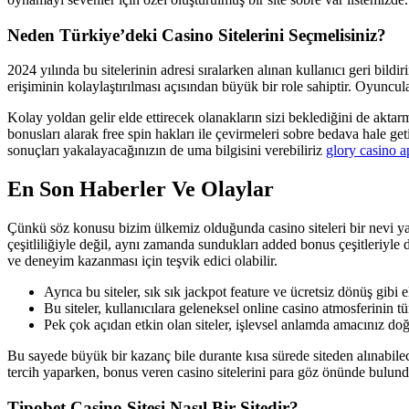
Neden Türkiye’deki Casino Sitelerini Seçmelisiniz?
2024 yılında bu sitelerinin adresi sıralarken alınan kullanıcı geri bildi
erişiminin kolaylaştırılması açısından büyük bir role sahiptir. Oyuncular
Kolay yoldan gelir elde ettirecek olanakların sizi beklediğini de akta
bonusları alarak free spin hakları ile çevirmeleri sobre bedava hale get
sonuçları yakalayacağınızın de uma bilgisini verebiliriz
glory casino a
En Son Haberler Ve Olaylar
Çünkü söz konusu bizim ülkemiz olduğunda casino siteleri bir nevi y
çeşitliliğiyle değil, aynı zamanda sundukları added bonus çeşitleriyl
ve deneyim kazanması için teşvik edici olabilir.
Ayrıca bu siteler, sık sık jackpot feature ve ücretsiz dönüş gibi 
Bu siteler, kullanıcılara geleneksel online casino atmosferinin 
Pek çok açıdan etkin olan siteler, işlevsel anlamda amacınız do
Bu sayede büyük bir kazanç bile durante kısa sürede siteden alınabilece
tercih yaparken, bonus veren casino sitelerini para göz önünde bulundu
Tipobet Casino Sitesi Nasıl Bir Sitedir?