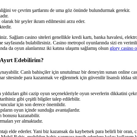
nliğini ve çevrim şartlarını de uma göz önünde bulundurmak gerekir.
adır.
olarak bir şeyler ikram edilmesini arzu eder.
ktedir.
siniz. Sağlam casino siteleri genellikle kredi kartı, banka havalesi, elek
sayfasında bulabilirsiniz. Casino metropol oyunlarında sizi en verimli 
nda da oyun alanlarınız iki katına ulaşımı sağlamış olsun
glory casino o
 Ayırt Edebilirim?
ynayabilir. Canlı bahisçiler için unutulmaz bir deneyim sunan online cas
ar sitesinde para kazanmak ve eğlenmek için güvenilir lisanslı iddaa sit
ın yıldızları gibi cazip oyun seçenekleriyle oyun severlerin dikkatini çek
hiniz gibi çeşitli bilgiler talep edilebilir.
yuncular için son derece önemlidir.
apıların oyun içinde sunduğu avantajlardır.
n bonusu kazanabilir.
rmaları yer almaktadır.
ajı elde ederler. Yani biz kazansak da kaybetsek para belirli bir oran, c
. Mobil Bahis, mobilden bahis yapmayı tercih edenlere kolay kullanım ko