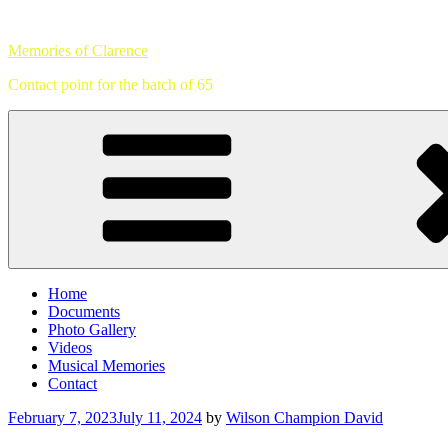
Skip
to
Memories of Clarence
content
Contact point for the batch of 65
Home
Documents
Photo Gallery
Videos
Musical Memories
Contact
Posted
February 7, 2023
July 11, 2024
by
Wilson Champion David
on