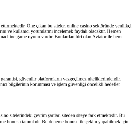
 ettirmektedir. Öne çıkan bu siteler, online casino sektöründe yenilikçi
ını ve kullanıcı yorumlarını incelemek faydalı olacaktır. Hemen
 machine game oyunu vardır. Bunlardan biri olan Aviator ile hem
garantisi, güvenilir platformların vazgeçilmez niteliklerindendir.
nıcı bilgilerinin korunması ve işlem güvenliği öncelikli hedefler
no sitelerindeki çevrim şartları siteden siteye fark etmektedir. Bu
eneme bonusu tanımladı. Bu deneme bonusu ile çekim yapabilmek için