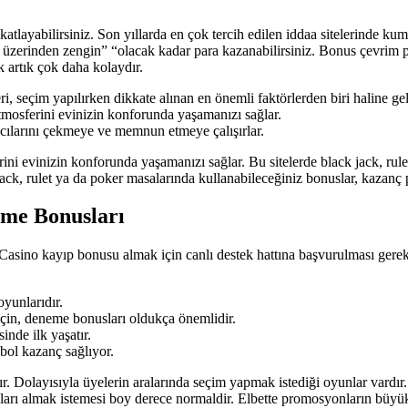
katlayabilirsiniz. Son yıllarda en çok tercih edilen iddaa sitelerinde 
 üzerinden zengin” “olacak kadar para kazanabilirsiniz. Bonus çevrim par
 artık çok daha kolaydır.
eri, seçim yapılırken dikkate alınan en önemli faktörlerden biri haline gel
tmosferini evinizin konforunda yaşamanızı sağlar.
anıcılarını çekmeye ve memnun etmeye çalışırlar.
rini evinizin konforunda yaşamanızı sağlar. Bu sitelerde black jack, ru
ack, rulet ya da poker masalarında kullanabileceğiniz bonuslar, kazanç po
me Bonusları
. Casino kayıp bonusu almak için canlı destek hattına başvurulması ger
oyunlarıdır.
için, deneme bonusları oldukça önemlidir.
nde ilk yaşatır.
 bol kazanç sağlıyor.
. Dolayısıyla üyelerin aralarında seçim yapmak istediği oyunlar vardır. 
rı almak istemesi boy derece normaldir. Elbette promosyonların büyükl