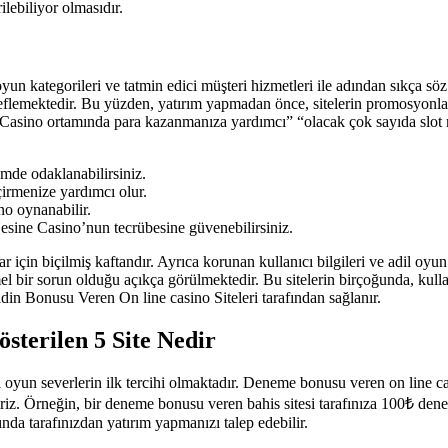
lebiliyor olmasıdır.
yun kategorileri ve tatmin edici müşteri hizmetleri ile adından sıkça söz
eflemektedir. Bu yüzden, yatırım yapmadan önce, sitelerin promosyonlar
. Casino ortamında para kazanmanıza yardımcı” “olacak çok sayıda slot
mde odaklanabilirsiniz.
irmenize yardımcı olur.
no oynanabilir.
esine Casino’nun tecrübesine güvenebilirsiniz.
için biçilmiş kaftandır. Ayrıca korunan kullanıcı bilgileri ve adil oyun 
el bir sorun olduğu açıkça görülmektedir. Bu sitelerin birçoğunda, kulla
eldin Bonusu Veren On line casino Siteleri tarafından sağlanır.
sterilen 5 Site Nedir
 oyun severlerin ilk tercihi olmaktadır. Deneme bonusu veren on line casi
liriz. Örneğin, bir deneme bonusu veren bahis sitesi tarafınıza 100₺ d
nda tarafınızdan yatırım yapmanızı talep edebilir.