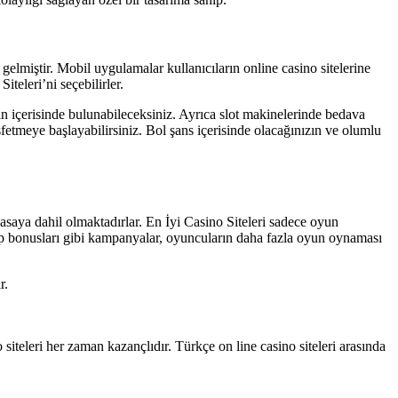
e gelmiştir. Mobil uygulamalar kullanıcıların online casino sitelerine
iteleri’ni seçebilirler.
ın içerisinde bulunabileceksiniz. Ayrıca slot makinelerinde bedava
eşfetmeye başlayabilirsiniz. Bol şans içerisinde olacağınızın ve olumlu
aya dahil olmaktadırlar. En İyi Casino Siteleri sadece oyun
ayıp bonusları gibi kampanyalar, oyuncuların daha fazla oyun oynaması
r.
siteleri her zaman kazançlıdır. Türkçe on line casino siteleri arasında