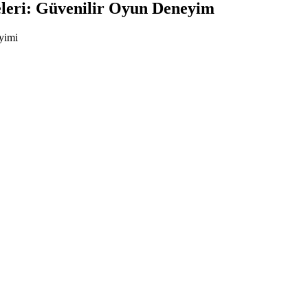
eleri: Güvenilir Oyun Deneyim
yimi