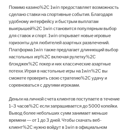
Помимо казино%2C 1win предоставляет возможность
сделано ставки на спортивные события. Благодаря
удобному интерфейсу и быстрым выплатам
выигрышей%2C 1win становится популярным выбор
для ставок и спорт. 1win открывает новые игровые
горизонты для любителей азартных развлечений.
Платформа 1win также предлагает длиннющий выбор
настольных игр%2C включая рулетку%2C
блэкджек%2C покер и них классические азартные
потехи. Играя в настольные игры на 1win%2C вы
сможете проверить свою стратегию%2C удачу и
соревноваться с другими игроками.
Деньги на личной счета клиентов поступаете в течение
1‒3 часов%2C если запрашивается до 5000 копейки.
Вывод более небольших сумм занимает меньше
времени ― от 1 до 3 дней. Чтобы скачать веб-
клиент%2C нужно войдут в 1win в официальном