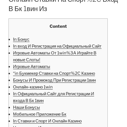
В Бк 1вин Из
Content
In Бонус
In вход И Регистрация на Официальный Сайт
Игровые Автоматы От 1win%3A Играйте В
новые Слоты!
Игровые Автоматы
“in Букмекер Ставки на Спорт%2C Казино
Бонусы И Промокод При Регистрации 1вин
Онлайн-казино 1win
In Официальный Сайт для Регистрации И
входа В Бк 1вин
Наши Бонусы
Мобильное Приложение Бк
In Ставки и Спорт И Онлайн Казино