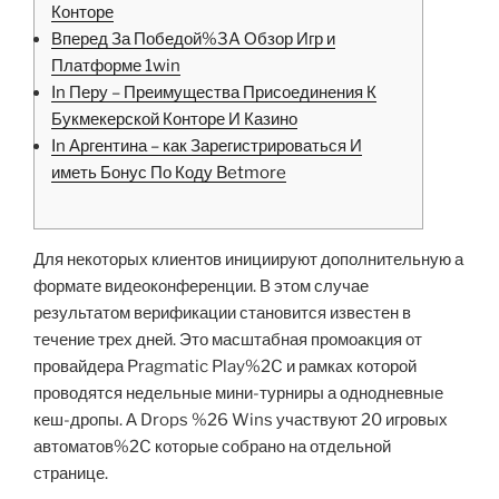
Конторе
Вперед За Победой%3A Обзор Игр и
Платформе 1win
In Перу – Преимущества Присоединения К
Букмекерской Конторе И Казино
In Аргентина – как Зарегистрироваться И
иметь Бонус По Коду Betmore
Для некоторых клиентов инициируют дополнительную а
формате видеоконференции. В этом случае
результатом верификации становится известен в
течение трех дней. Это масштабная промоакция от
провайдера Pragmatic Play%2C и рамках которой
проводятся недельные мини-турниры а однодневные
кеш-дропы. А Drops %26 Wins участвуют 20 игровых
автоматов%2C которые собрано на отдельной
странице.