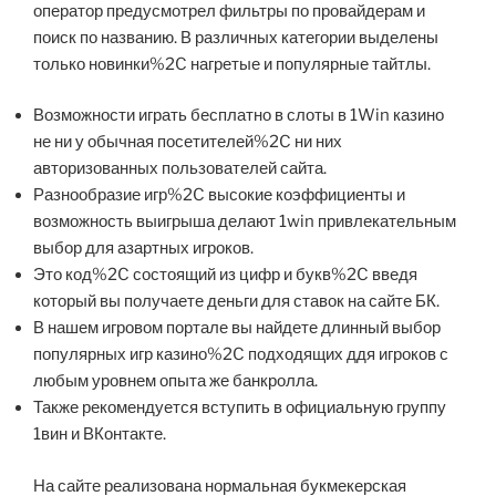
оператор предусмотрел фильтры по провайдерам и
поиск по названию. В различных категории выделены
только новинки%2C нагретые и популярные тайтлы.
Возможности играть бесплатно в слоты в 1Win казино
не ни у обычная посетителей%2C ни них
авторизованных пользователей сайта.
Разнообразие игр%2C высокие коэффициенты и
возможность выигрыша делают 1win привлекательным
выбор для азартных игроков.
Это код%2C состоящий из цифр и букв%2C введя
который вы получаете деньги для ставок на сайте БК.
В нашем игровом портале вы найдете длинный выбор
популярных игр казино%2C подходящих ддя игроков с
любым уровнем опыта же банкролла.
Также рекомендуется вступить в официальную группу
1вин и ВКонтакте.
На сайте реализована нормальная букмекерская