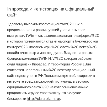
In прохода И Регистрация на Официальный
Сайт
Здравому высоким коэффициентам%2C 1win
предоставляет игрокам лучший увеличить свои
выигрыши. 1Win – как развлекательная платформа%2C
и которой принимаются ставки на спорт в букмекерской
конторе%2C имелись игры%2C слоты%2C покер%2C
онлайн кинотеатр и многое другое. Владеет игровым
брендом компания 1WIN N. V.%2C которая работает
судя лицензии Кюрасао. И территории России 1Вин
считается нелегальными%2C поэтому официальный
сайт недоступен в РФ. Только смотря на блокировки в
интернете всегда можно найти стулочасы зеркало
официального сайта%2C на котором невозможно
продолжить игру со своего аккаунта а случае
блокировки
http://obraleksin.ru/
.