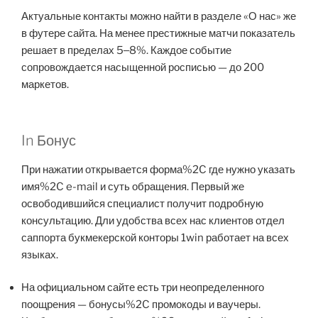
Актуальные контакты можно найти в разделе «О нас» же
в футере сайта. На менее престижные матчи показатель
решает в пределах 5‒8%. Каждое событие
сопровождается насыщенной росписью — до 200
маркетов.
In Бонус
При нажатии открывается форма%2C где нужно указать
имя%2C e-mail и суть обращения. Первый же
освободившийся специалист получит подробную
консультацию. Дли удобства всех нас клиентов отдел
саппорта букмекерской конторы 1win работает на всех
языках.
На официальном сайте есть три неопределенного
поощрения — бонусы%2C промокоды и ваучеры.