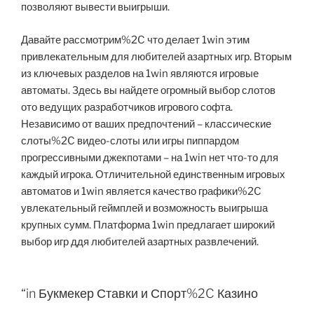
позволяют вывести выигрыши.
Давайте рассмотрим%2C что делает 1win этим
привлекательным для любителей азартных игр. Вторым
из ключевых разделов на 1win являются игровые
автоматы. Здесь вы найдете огромный выбор слотов
ото ведущих разработчиков игрового софта.
Независимо от ваших предпочтений – классические
слоты%2C видео-слоты или игры пиппардом
прогрессивными джекпотами – на 1win нет что-то для
каждый игрока. Отличительной единственным игровых
автоматов и 1win является качество графики%2C
увлекательный геймплей и возможность выигрыша
крупных сумм. Платформа 1win предлагает широкий
выбор игр ддя любителей азартных развлечений.
“in Букмекер Ставки и Спорт%2C Казино