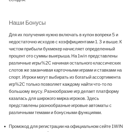
Наши Бонусы
Для их получения нужно включать в купон вопреки 5 и
недостаточно исходов с коэффициентами 1. 3 и выше. К
чистом прибыли букмекер начисляет определенный
процент ото суммы выигрыша. На 1win представлены
различные игры%2C начиная остального классических
слотов же заканчивая карточными играми и ставками на
спорт. Игроки могут выбирать из богатый ассортимента
игр%2C только позволяет каждому найти что-то по
большому вкусу. Разнообразие игр делает платформу
казалась для широкого мирка игроков. Здесь
представлены разнообразные игровые автоматы с
различными темами и бонусными функциями.
Промокод для регистрации на официальном сейте 1WIN