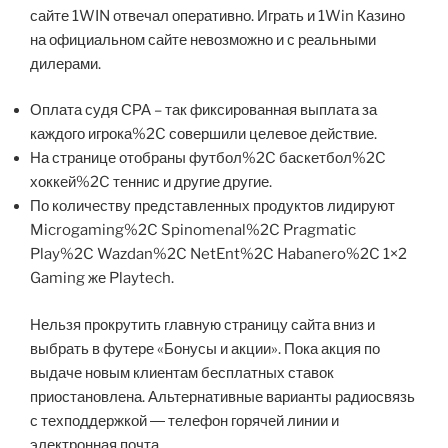
сайте 1WIN отвечал оперативно. Играть и 1Win Казино
на официальном сайте невозможно и с реальными
дилерами.
Оплата судя СРА – так фиксированная выплата за
каждого игрока%2C совершили целевое действие.
На странице отобраны футбол%2C баскетбол%2C
хоккей%2C теннис и другие другие.
По количеству представленных продуктов лидируют
Microgaming%2C Spinomenal%2C Pragmatic
Play%2C Wazdan%2C NetEnt%2C Habanero%2C 1×2
Gaming же Playtech.
Нельзя прокрутить главную страницу сайта вниз и
выбрать в футере «Бонусы и акции». Пока акция по
выдаче новым клиентам бесплатных ставок
приостановлена. Альтернативные варианты радиосвязь
с техподдержкой ― телефон горячей линии и
электронная почта.