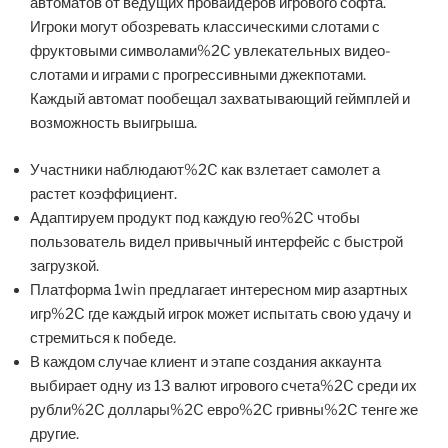
автоматов от ведущих провайдеров игрового софта.
Игроки могут обозревать классическими слотами с
фруктовыми символами%2C увлекательных видео-
слотами и играми с прогрессивными джекпотами.
Каждый автомат пообещал захватывающий геймплей и
возможность выигрыша.
Участники наблюдают%2C как взлетает самолет а
растет коэффициент.
Адаптируем продукт под каждую гео%2C чтобы
пользователь видел привычный интерфейс с быстрой
загрузкой.
Платформа 1win предлагает интересном мир азартных
игр%2C где каждый игрок может испытать свою удачу и
стремиться к победе.
В каждом случае клиент и этапе создания аккаунта
выбирает одну из 13 валют игрового счета%2C среди их
рубли%2C доллары%2C евро%2C гривны%2C тенге же
другие.