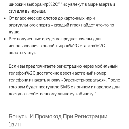
широкий выбора игр%2C” “их увлекут в мире азарта и
сил для выигрыша.
От классических слотов до карточных игр и
виртуального спорта – каждый игрок найдет что-то по
душе.
Все полученные средства предназначены дли
использования в онлайн-играх%2C ставках%2C
оплаты услуг.
Если вы предпочитаете регистрацию через мобильный
телефон%2C достаточно ввести активный номер
телефона и нажать кнопку «Зарегистрироваться». После
того вам будет поступило SMS с логином и паролем дли
доступа к собственному личному кабинету.”
Бонусы И Промокод При Регистрации
1вин