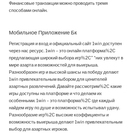
Финансовые транзакции можно проводить тремя
способами онлайн.
Мобильное Приложение Бк
Регистрация и вход и официальный сайт 1win доступен
через нас ресурс. 1win – это онлайн платформа%2C
предлагающая широкий выбора игр%2C” “них увлекут в
мире азарта и возможностей для выигрыша.
Разнообразен игр и высокой шансы на победу делают
1win привлекательным выбором для ценителей
азартных развлечений. Давайте рассмотрим%2C какие
игры доступны на платформе и что делаем их
особенными. 1win – это платформа%2C где каждый
найдем игру по душе и возможность испытывал удачу.
Разнообразие игр%2C высокие коэффициенты и
возможность выигрыша делают 1win привлекательным
выбор для азартных игроков.