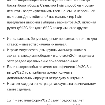
баскетбола и бокса. Ставки на 1win способны игрокам
испытать азарт и увеличить твои шансы на небольшой
выигрыш. Для любителей настольных игр 1win
предлагает широкий выбирать вариантов%2C включая
рулетку%2C блэкджек%2C покер и многое другое.
Использовать бонусные деньги невозможно только для
ставок — вывести сначала их нельзя.
Игроки могут созерцать крупными выигрышами а
захватывающими победами в слотах%2C что делаем
этот раздел чрезвычайно привлекательным.
Если каждое событие имеет коэффициент 1%2C 3 и
выше%2C то к прибыли можно получить
дополнительный процент от кредиту выигрыша.
На этом каждом регистрация аккаунта на официальном
сайте сделана.
1win – это платформа%2C саму предоставляет