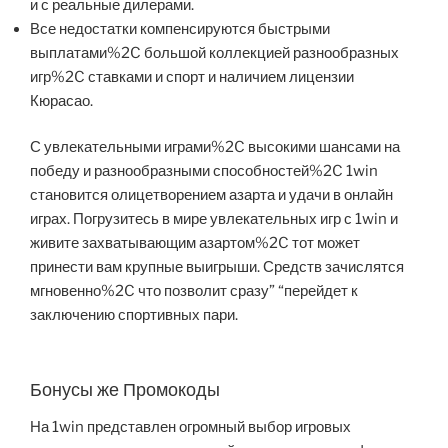
и с реальные дилерами.
Все недостатки компенсируются быстрыми
выплатами%2C большой коллекцией разнообразных
игр%2C ставками и спорт и наличием лицензии
Кюрасао.
С увлекательными играми%2C высокими шансами на
победу и разнообразными способностей%2C 1win
становится олицетворением азарта и удачи в онлайн
играх. Погрузитесь в мире увлекательных игр с 1win и
живите захватывающим азартом%2C тот может
принести вам крупные выигрыши. Средств зачислятся
мгновенно%2C что позволит сразу” “перейдет к
заключению спортивных пари.
Бонусы же Промокоды
На 1win представлен огромный выбор игровых