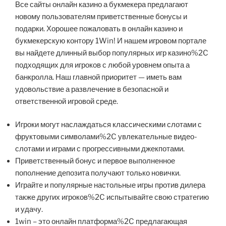
Все сайты онлайн казино а букмекера предлагают
новому пользователям приветственные бонусы и
подарки. Хорошее пожаловать в онлайн казино и
букмекерскую контору 1Win! И нашем игровом портале
вы найдете длинный выбор популярных игр казино%2C
подходящих для игроков с любой уровнем опыта а
банкролла. Наш главной приоритет — иметь вам
удовольствие а развлечение в безопасной и
ответственной игровой среде.
Игроки могут наслаждаться классическими слотами с
фруктовыми символами%2C увлекательные видео-
слотами и играми с прогрессивными джекпотами.
Приветственный бонус и первое выполненное
пополнение депозита получают только новички.
Играйте и популярные настольные игры против дилера
также других игроков%2C испытывайте свою стратегию
и удачу.
1win – это онлайн платформа%2C предлагающая