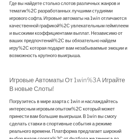
Где вы найдете столько слотов различных жанров и
тематик%2C разработанных лучшими студиями
игрового софта. Игровые автоматы на 1win отличаются
качественной графикой%2C увлекательным геймплеем
и высокими коэффициентами выплат. Независимо от
ваших предпочтений%2C вы обязательно найдем
игру%2C которая подарит вам незабываемые эмоции и
возможность крупного выигрыша.
Игровые Автоматы От 1win%3A Играйте
В новые Слоты!
Погрузитесь в мире азарта с 1win и наслаждайтесь
интересным игровым опытом%2C который может
принести вам большие выигрыши. В 1win вы смогу
сделать ставки в спортивные события а режиме
реального времени. Платформа предлагает широкий
выбор видов спорта%2C от футбола же тенниса до