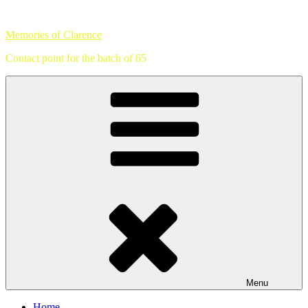
Skip
to
Memories of Clarence
content
Contact point for the batch of 65
Menu
Home