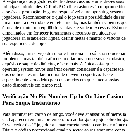
A segurança dos jogadores dentro desse cassino é uma dieses suas
principais prioridades. O PinUP On line casino está comprometido
através da promoção do game responsável entre operating system
jogadores. Reconhecemos o qual o jogo tem a possibilidade de ser
uma maneira divertida de entretenimento, mas também sabemos que
é notable manter um equilíbrio saudável e sortear excessos. Estamos
empenhados em fornecer ferramentas e recursos pra ajudar os
jogadores an estabelecer lignes, definir metas e manter o vistoria de
sua experiência de jogo.
Além disso, um serviço de suporte funciona não só para solucionar
problemas, mas também afin de auxiliar nos processos de cadastro,
depósito e saque de dinheiro, e bem mais. A única coisa que
operating system novos usuários devem considerar é a capacidade
dos coeficientes mudarem durante o evento esportivo. Isso é
especialmente verdadeiro para os torneios em que since apostas
estão disponíveis em tempo real.
Verificação No Pin Number Up In On Line Casino
Para Saque Instantâneo
Para terminar teu cartão de bingo, você deve analisar os números la
cual aparecem em uma ordem errática ao longo do jogo sobre bingo.
O vencedor é o 1º jogador a llenar corretamente o cartão de número.
Digite o código promocional atual no sector ao registrar uma conta