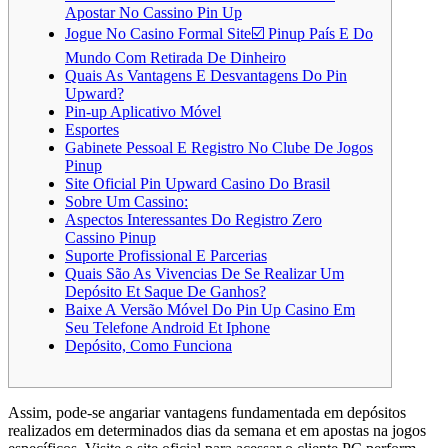
Apostar No Cassino Pin Up
Jogue No Casino Formal Site☑️ Pinup País E Do
Mundo Com Retirada De Dinheiro
Quais As Vantagens E Desvantagens Do Pin
Upward?
Pin-up Aplicativo Móvel
Esportes
Gabinete Pessoal E Registro No Clube De Jogos
Pinup
Site Oficial Pin Upward Casino Do Brasil
Sobre Um Cassino:
Aspectos Interessantes Do Registro Zero
Cassino Pinup
Suporte Profissional E Parcerias
Quais São As Vivencias De Se Realizar Um
Depósito Et Saque De Ganhos?
Baixe A Versão Móvel Do Pin Up Casino Em
Seu Telefone Android Et Iphone
Depósito, Como Funciona
Assim, pode-se angariar vantagens fundamentada em depósitos
realizados em determinados dias da semana et em apostas na jogos