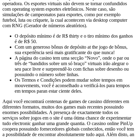
operadora. Os esportes virtuais não devem se tornar confundidos
com operating system esportes eletrônicos. Neste caso, são
simulações de campeonatos para esportes, como por exemplo
futebol, luta ou críquete, la cual acontecem via desktop computer
com RNG (Gerador de números aleatórios).
O depósito mínimo é de R$ thirty e o tiro mínimo dos ganhos
é de R$ 50.
Com um generoso bônus de depósito at the jogo de bônus,
sua experiência será mais gratificante do que nunca!
A página do casino tem uma secção “Novo”, onde o par ou
três de “bandidos sobre um só braço” virtuais irão alegrar o
seu pace livre e surpreendê-lo com fichas sobre desenho ou
possuindo o número sobre linhas.
Os Termos e Condições podem mudar sobre tempos em
mouvements, você é aconselhado a verificá-los para tempos
em tempos paran estar ciente deles.
Aqui você encontrará centenas de games de cassino diferentes em
diferentes formatos, muitos dos games mais recentes possuindo
enormes possibilidades. A presença de exactamente todos os
serviços sobre jogos em o site é uma ótima chance de experimentar
tudo electronic ganhar uma grande quantia. O cassino online PinUp
coopera possuindo fornecedores globais conhecidos, então você tem
a possibilidade de encontrar absolutamente tudo aqui. Além disto, an