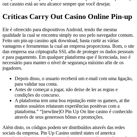
out cassino está ao seu alcance sempre que você desejar.
Críticas Carry Out Casino Online Pin-up
Ele é oferecido para dispositivos Android, tendo the mesma
qualidade la cual se encontra simply no uso pelo navegador comum.
Feito um pin-up cassino apk download, basta curtir as várias
vantagens e ferramentas la cual an empresa proporciona. Bom, o site
dan empresa usa criptografia SSL afin de proteger os dados pessoais
e para pagamento. Em qualquer plataforma que é licenciada, isso é
necessário para manter o nível de segurança máximo afin de os
jogadores.
Depois disso, o usuario receberá um e-mail com uma ligação,
para validar sua conta.
Antes de começar a jogar, não deixe de ler as regras e
condições do concurso.
A plataforma tem uma boa reputação entre os gamers, at the
muitos usuários relataram experiências positivas com a
plataforma.” “[newline]O Pin Up On line casino é conhecido
através de seus generosos bônus e promoções.
Além disto, os códigos podem ser distribuídos através das redes
sociais da empresa. Pin Up Casino united states of america