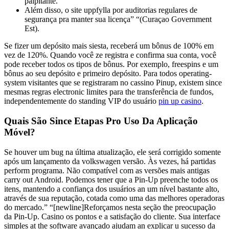
palpitante.
Além disso, o site uppfylla por auditorias regulares de
segurança pra manter sua licença” “(Curaçao Government
Est).
Se fizer um depósito mais siesta, receberá um bônus de 100% em
vez de 120%. Quando você ze registra e confirma sua conta, você
pode receber todos os tipos de bônus. Por exemplo, freespins e um
bônus ao seu depósito e primeiro depósito. Para todos operating-
system visitantes que se registraram no cassino Pinup, existem since
mesmas regras electronic limites para the transferência de fundos,
independentemente do standing VIP do usuário
pin up casino
.
Quais São Since Etapas Pro Uso Da Aplicação
Móvel?
Se houver um bug na última atualização, ele será corrigido somente
após um lançamento da volkswagen versão. Às vezes, há partidas
perform programa. Não compatível com as versões mais antigas
carry out Android. Podemos tener que a Pin-Up preenche todos os
itens, mantendo a confiança dos usuários an um nível bastante alto,
através de sua reputação, cotada como uma das melhores operadoras
do mercado.” “[newline]Reforçamos nesta seção the preocupação
da Pin-Up. Casino os pontos e a satisfação do cliente. Sua interface
simples at the software avançado ajudam an explicar u sucesso da