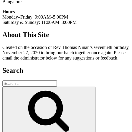
Bangalore
Hours
Monday–Friday: 9:00AM–5:00PM
Saturday & Sunday: 11:00AM–3:00PM
About This Site
Created on the occasion of Rev Thomas Ninan’s seventieth birthday,
November 27, 2020 to bring our batch together once again. Please
email the administrator below for any suggestions or feedback.
Search
Search
for:
Search