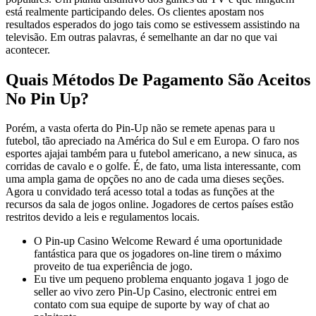
está realmente participando deles. Os clientes apostam nos
resultados esperados do jogo tais como se estivessem assistindo na
televisão. Em outras palavras, é semelhante an dar no que vai
acontecer.
Quais Métodos De Pagamento São Aceitos
No Pin Up?
Porém, a vasta oferta do Pin-Up não se remete apenas para u
futebol, tão apreciado na América do Sul e em Europa. O faro nos
esportes ajajai também para u futebol americano, a new sinuca, as
corridas de cavalo e o golfe. É, de fato, uma lista interessante, com
uma ampla gama de opções no ano de cada uma dieses seções.
Agora u convidado terá acesso total a todas as funções at the
recursos da sala de jogos online. Jogadores de certos países estão
restritos devido a leis e regulamentos locais.
O Pin-up Casino Welcome Reward é uma oportunidade
fantástica para que os jogadores on-line tirem o máximo
proveito de tua experiência de jogo.
Eu tive um pequeno problema enquanto jogava 1 jogo de
seller ao vivo zero Pin-Up Casino, electronic entrei em
contato com sua equipe de suporte by way of chat ao