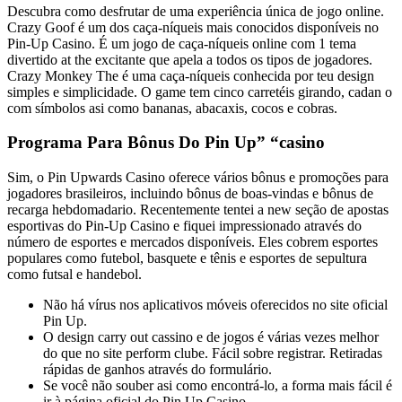
Descubra como desfrutar de uma experiência única de jogo online.
Crazy Goof é um dos caça-níqueis mais conocidos disponíveis no
Pin-Up Casino. É um jogo de caça-níqueis online com 1 tema
divertido at the excitante que apela a todos os tipos de jogadores.
Crazy Monkey The é uma caça-níqueis conhecida por teu design
simples e simplicidade. O game tem cinco carretéis girando, cadan o
com símbolos asi como bananas, abacaxis, cocos e cobras.
Programa Para Bônus Do Pin Up” “casino
Sim, o Pin Upwards Casino oferece vários bônus e promoções para
jogadores brasileiros, incluindo bônus de boas-vindas e bônus de
recarga hebdomadario. Recentemente tentei a new seção de apostas
esportivas do Pin-Up Casino e fiquei impressionado através do
número de esportes e mercados disponíveis. Eles cobrem esportes
populares como futebol, basquete e tênis e esportes de sepultura
como futsal e handebol.
Não há vírus nos aplicativos móveis oferecidos no site oficial
Pin Up.
O design carry out cassino e de jogos é várias vezes melhor
do que no site perform clube. Fácil sobre registrar. Retiradas
rápidas de ganhos através do formulário.
Se você não souber asi como encontrá-lo, a forma mais fácil é
ir à página oficial do Pin Up Casino.