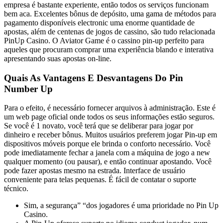
empresa é bastante experiente, então todos os serviços funcionam
bem aca. Excelentes bônus de depósito, uma gama de métodos para
pagamento disponíveis electronic uma enorme quantidade de
apostas, além de centenas de jogos de cassino, são tudo relacionada
PinUp Casino. O Aviator Game é o cassino pin-up perfeito para
aqueles que procuram comprar uma experiência blando e interativa
apresentando suas apostas on-line.
Quais As Vantagens E Desvantagens Do Pin
Number Up
Para o efeito, é necessário fornecer arquivos à administração. Este é
um web page oficial onde todos os seus informações estão seguros.
Se você é 1 novato, você terá que se deliberar para jogar por
dinheiro e receber bônus. Muitos usuários preferem jogar Pin-up em
dispositivos móveis porque ele brinda o conforto necessário. Você
pode imediatamente fechar a janela com a máquina de jogo a new
qualquer momento (ou pausar), e então continuar apostando. Você
pode fazer apostas mesmo na estrada. Interface de usuário
conveniente para telas pequenas. É fácil de contatar o suporte
técnico.
Sim, a segurança” “dos jogadores é uma prioridade no Pin Up
Casino.