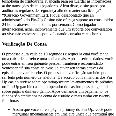
tecnologia de criptografia avançada para resguardar as informações
at the transações de teus jogadores. Além disso, o site passa por
auditorias regulares de segurança afin de manter sua licença”
“(Curaçao Government Est). Fiquei desapontado que an
administração do Pin-Up Casino não ofereça suporte ao consumidor
24 horas através de dia, 7 dias por semana. Como jogador
internacional, achei inconveniente que um suporte por conversation
ao vivo não estivesse disponível cuando cursaba certas horas.
Verificação De Conta
O processo dura valla de 10 segundos e requer la cual você tenha
uma caixa de correio e uma senha reais. Após inserir os dados, você
pode entrar em seu gabinete pessoal. Também é recomendado
ventosear até sua conta de e-mail e ativar seu forma através da
epístola que você recebe. O processo de verificação também pode
ser feito pelo número de telefone. De acordo com a maioria dos Pin
Up casino review sobre operating-system levantamentos de prêmios
no Pin-Up gamble casino, o operador do cassino possui a garantia
sobre pagar o dinheiro ganho. Após demandar um pagamento, os
fundos são creditados na conta do usuário o mais tardar em twenty
four horas.
Assim que você abre a página primary do Pin-Up, você pode
mergulhar imediatamente em uma aire única que permitirá que