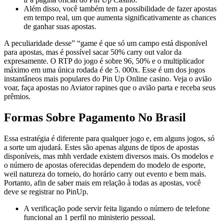
Além disso, você também tem a possibilidade de fazer apostas
em tempo real, um que aumenta significativamente as chances
de ganhar suas apostas.
A peculiaridade desse” “game é que só um campo está disponível
para apostas, mas é possível sacar 50% carry out valor da
expresamente. O RTP do jogo é sobre 96, 50% e o multiplicador
máximo em uma única rodada é de 5. 000x. Esse é um dos jogos
instantâneos mais populares do Pin Up Online casino. Veja o avião
voar, faça apostas no Aviator rapines que o avião parta e receba seus
prêmios.
Formas Sobre Pagamento No Brasil
Essa estratégia é diferente para qualquer jogo e, em alguns jogos, só
a sorte um ajudará. Estes são apenas alguns de tipos de apostas
disponíveis, mas mhh verdade existem diversos mais. Os modelos e
o número de apostas oferecidas dependem do modelo de esporte,
weil natureza do torneio, do horário carry out evento e bem mais.
Portanto, afin de saber mais em relação à todas as apostas, você
deve se registrar no PinUp.
A verificação pode servir feita ligando o número de telefone
funcional an 1 perfil no ministerio pessoal.