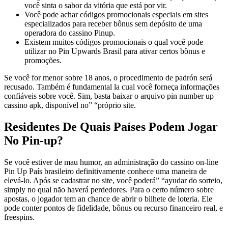
você sinta o sabor da vitória que está por vir.
Você pode achar códigos promocionais especiais em sites
especializados para receber bônus sem depósito de uma
operadora do cassino Pinup.
Existem muitos códigos promocionais o qual você pode
utilizar no Pin Upwards Brasil para ativar certos bônus e
promoções.
Se você for menor sobre 18 anos, o procedimento de padrón será
recusado. Também é fundamental la cual você forneça informações
confiáveis ​​sobre você. Sim, basta baixar o arquivo pin number up
cassino apk, disponível no” “próprio site.
Residentes De Quais Países Podem Jogar
No Pin-up?
Se você estiver de mau humor, an administração do cassino on-line
Pin Up País brasileiro definitivamente conhece uma maneira de
elevá-lo. Após se cadastrar no site, você poderá” “ayudar do sorteio,
simply no qual não haverá perdedores. Para o certo número sobre
apostas, o jogador tem an chance de abrir o bilhete de loteria. Ele
pode conter pontos de fidelidade, bônus ou recurso financeiro real, e
freespins.