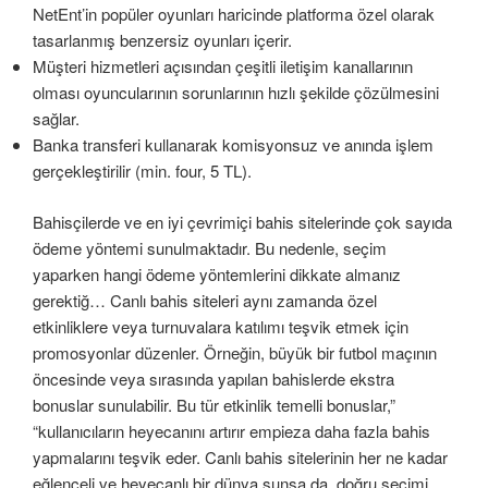
NetEnt’in popüler oyunları haricinde platforma özel olarak
tasarlanmış benzersiz oyunları içerir.
Müşteri hizmetleri açısından çeşitli iletişim kanallarının
olması oyuncularının sorunlarının hızlı şekilde çözülmesini
sağlar.
Banka transferi kullanarak komisyonsuz ve anında işlem
gerçekleştirilir (min. four, 5 TL).
Bahisçilerde ve en iyi çevrimiçi bahis sitelerinde çok sayıda
ödeme yöntemi sunulmaktadır. Bu nedenle, seçim
yaparken hangi ödeme yöntemlerini dikkate almanız
gerektiğ… Canlı bahis siteleri aynı zamanda özel
etkinliklere veya turnuvalara katılımı teşvik etmek için
promosyonlar düzenler. Örneğin, büyük bir futbol maçının
öncesinde veya sırasında yapılan bahislerde ekstra
bonuslar sunulabilir. Bu tür etkinlik temelli bonuslar,”
“kullanıcıların heyecanını artırır empieza daha fazla bahis
yapmalarını teşvik eder. Canlı bahis sitelerinin her ne kadar
eğlenceli ve heyecanlı bir dünya sunsa da, doğru seçimi