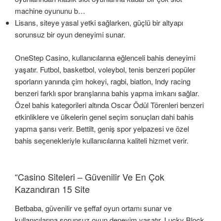
machine oyununu b…
Lisans, siteye yasal yetki sağlarken, güçlü bir altyapı
sorunsuz bir oyun deneyimi sunar.
OneStep Casino, kullanıcılarına eğlenceli bahis deneyimi
yaşatır. Futbol, basketbol, voleybol, tenis benzeri popüler
sporların yanında çim hokeyi, ragbi, biatlon, Indy racing
benzeri farklı spor branşlarına bahis yapma imkanı sağlar.
Özel bahis kategorileri altında Oscar Ödül Törenleri benzeri
etkinliklere ve ülkelerin genel seçim sonuçları dahi bahis
yapma şansı verir. Bettilt, geniş spor yelpazesi ve özel
bahis seçenekleriyle kullanıcılarına kaliteli hizmet verir.
“Casino Siteleri – Güvenilir Ve En Çok
Kazandıran 15 Site
Betbaba, güvenilir ve şeffaf oyun ortamı sunar ve
kullanıcılarına sorunsuz oyun deneyim yaşatır. Lucky Block