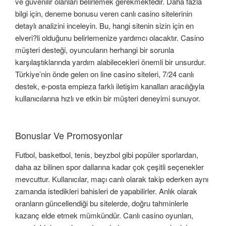
ve güvenilir olanları belirlemek gerekmektedir. Daha fazla
bilgi için, deneme bonusu veren canlı casino sitelerinin
detaylı analizini inceleyin. Bu, hangi sitenin sizin için en
elveri?li olduğunu belirlemenize yardımcı olacaktır. Casino
müşteri desteği, oyuncuların herhangi bir sorunla
karşılaştıklarında yardım alabilecekleri önemli bir unsurdur.
Türkiye’nin önde gelen on line casino siteleri, 7/24 canlı
destek, e-posta empieza farklı iletişim kanalları aracılığıyla
kullanıcılarına hızlı ve etkin bir müşteri deneyimi sunuyor.
Bonuslar Ve Promosyonlar
Futbol, basketbol, tenis, beyzbol gibi popüler sporlardan,
daha az bilinen spor dallarına kadar çok çeşitli seçenekler
mevcuttur. Kullanıcılar, maçı canlı olarak takip ederken aynı
zamanda istedikleri bahisleri de yapabilirler. Anlık olarak
oranların güncellendiği bu sitelerde, doğru tahminlerle
kazanç elde etmek mümkündür. Canlı casino oyunları,