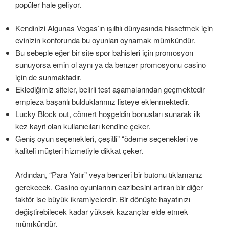
popüler hale geliyor.
Kendinizi Algunas Vegas’ın ışıltılı dünyasında hissetmek için
evinizin konforunda bu oyunları oynamak mümkündür.
Bu sebeple eğer bir site spor bahisleri için promosyon
sunuyorsa emin ol aynı ya da benzer promosyonu casino
için de sunmaktadır.
Eklediğimiz siteler, belirli test aşamalarından geçmektedir
empieza başarılı bulduklarımız listeye eklenmektedir.
Lucky Block out, cömert hoşgeldin bonusları sunarak ilk
kez kayıt olan kullanıcıları kendine çeker.
Geniş oyun seçenekleri, çeşitli” “ödeme seçenekleri ve
kaliteli müşteri hizmetiyle dikkat çeker.
Ardından, “Para Yatır” veya benzeri bir butonu tıklamanız
gerekecek. Casino oyunlarının cazibesini artıran bir diğer
faktör ise büyük ikramiyelerdir. Bir dönüşte hayatınızı
değiştirebilecek kadar yüksek kazançlar elde etmek
mümkündür.