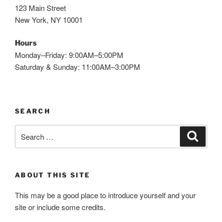
123 Main Street
New York, NY 10001
Hours
Monday–Friday: 9:00AM–5:00PM
Saturday & Sunday: 11:00AM–3:00PM
SEARCH
Search
Search
for:
ABOUT THIS SITE
This may be a good place to introduce yourself and your
site or include some credits.