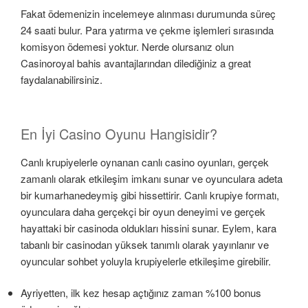
Fakat ödemenizin incelemeye alınması durumunda süreç
24 saati bulur. Para yatırma ve çekme işlemleri sırasında
komisyon ödemesi yoktur. Nerde olursanız olun
Casinoroyal bahis avantajlarından dilediğiniz a great
faydalanabilirsiniz.
En İyi Casino Oyunu Hangisidir?
Canlı krupiyelerle oynanan canlı casino oyunları, gerçek
zamanlı olarak etkileşim imkanı sunar ve oyunculara adeta
bir kumarhanedeymiş gibi hissettirir. Canlı krupiye formatı,
oyunculara daha gerçekçi bir oyun deneyimi ve gerçek
hayattaki bir casinoda oldukları hissini sunar. Eylem, kara
tabanlı bir casinodan yüksek tanımlı olarak yayınlanır ve
oyuncular sohbet yoluyla krupiyelerle etkileşime girebilir.
Ayriyetten, ilk kez hesap açtığınız zaman %100 bonus