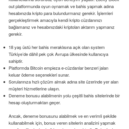
out platformunda oyun oynamak ve bahis yapmak adına
hesabınızda kripto para bulundurmanız gerekir. İşlemleri
gerçekleştirmek amacıyla kendi kripto cüzdanınızı
bağlamanız ve hesabınızdaki kriptoları aktarım yapmanız
gerekir.
18 yaş üstü her bahis meraklısına açık olan system
Türkiye’de dâhil pek çok Avrupa ülkesinde kullanıcıya
sahiptir.
Platformda Bitcoin empieza e-cüzdanlar benzeri jalan
keluar ödeme seçenekleri sunar.
Sorularınıza hızlı çözüm almak adına site üzerinde yer alan
müşteri hizmetlerine ulaşın.
Deneme bonusu alabilmenin yolu çeşitli bahis sitelerinde bir
hesap oluşturmaktan geçer.
Ancak, deneme bonusunu alabilmek ve en verimli şekilde
kullanabilmek için, bonus veren sitelerin analizini yapmak