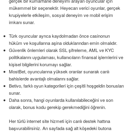
gerçek bir kumarhane deneyimi arayan oyuncular için
mükemmel bir seçenektir. Heyecan verici oyunlar, gerçek
krupiyelerle etkileşim, sosyal deneyim ve mobil erişim
imkanı sunar.
Türk oyuncular ayrıca kaydolmadan önce casinonun
hüküm ve koşullarına aşina olduklarından emin olmalıdır.
Güvenlik önlemleri olarak SSL şifreleme, AML ve KYC
politikalarını uygulaması, kullanıcıların finansal işlemlerini ve
kişisel bilgilerini korumayı sağlar.
MostBet, oyuncularına yüksek oranlar sunarak canlı
bahislerde avantajlı olmalarını sağlar.
Betivo, farklı oyun kategorileri için çeşitli hoşgeldin bonusları
sunar.
Daha sonra, hangi oyunlarda kullanılabileceğini ve son
olarak, bonus kodu gerekip gerekmediğini öğrenin.
Her türlü internet site hizmeti için canlı destek hattına
başvurabilirsiniz. An sayfada sağ alt köşedeki butona