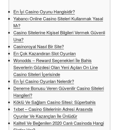
En İyi Casino Oyunu Hangisidir?
Yabancı Online Casino Siteleri Kullanmak Yasal
Mı?
Casino Sitelerine Kişisel Bilgileri Vermek Güvenli
Una?
Casinoroyal Nasıl Bir Site?
En Çok Kazandıran Slot Oyunları
Wonodds – Reward Seçenekleri İle Bahis
Severlerin Gözdesi Olan Yeni Açılan On Line
Casino Siteleri İçerisinde
En İyi Casino Oyunları Nelerdir?
Deneme Bonusu Veren Güvenilir Casino Siteleri
Hangileri?
Köklü Ve Sağlam Casino Sitesi: Süperbahis
1xbet – Casino Sitelerinin Adresi Arasında
Oyunlar Ve Kazançları İle Ünlüdür
Kaliteli Ve Beğenilen 2020 Canlı Casinoda Hangi
Slotlar Var?