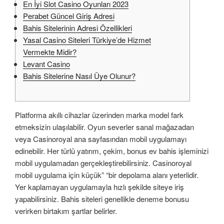
En İyi Slot Casino Oyunları 2023
Perabet Güncel Giriş Adresi
Bahis Sitelerinin Adresi Özellikleri
Yasal Casino Siteleri Türkiye’de Hizmet
Vermekte Midir?
Levant Casino
Bahis Sitelerine Nasıl Üye Olunur?
Platforma akıllı cihazlar üzerinden marka model fark
etmeksizin ulaşılabilir. Oyun severler sanal mağazadan
veya Casinoroyal ana sayfasından mobil uygulamayı
edinebilir. Her türlü yatırım, çekim, bonus ev bahis işleminizi
mobil uygulamadan gerçekleştirebilirsiniz. Casinoroyal
mobil uygulama için küçük” “bir depolama alanı yeterlidir.
Yer kaplamayan uygulamayla hızlı şekilde siteye iriş
yapabilirsiniz. Bahis siteleri genellikle deneme bonusu
verirken birtakım şartlar belirler.