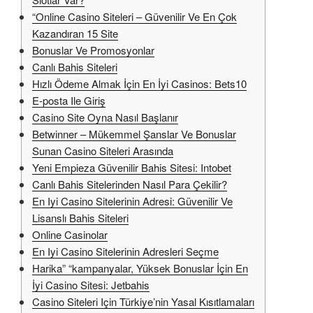
“Online Casino Siteleri – Güvenilir Ve En Çok
Kazandıran 15 Site
Bonuslar Ve Promosyonlar
Canlı Bahis Siteleri
Hızlı Ödeme Almak İçin En İyi Casinos: Bets10
E-posta Ile Giriş
Casino Site Oyna Nasıl Başlanır
Betwinner – Mükemmel Şanslar Ve Bonuslar
Sunan Casino Siteleri Arasında
Yeni Empieza Güvenilir Bahis Sitesi: Intobet
Canlı Bahis Sitelerinden Nasıl Para Çekilir?
En Iyi Casino Sitelerinin Adresi: Güvenilir Ve
Lisanslı Bahis Siteleri
Online Casinolar
En Iyi Casino Sitelerinin Adresleri Seçme
Harika” “kampanyalar, Yüksek Bonuslar İçin En
İyi Casino Sitesi: Jetbahis
Casino Siteleri Için Türkiye’nin Yasal Kısıtlamaları