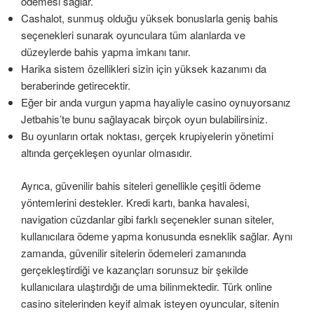
ödemesi sağlar.
Cashalot, sunmuş olduğu yüksek bonuslarla geniş bahis
seçenekleri sunarak oyunculara tüm alanlarda ve
düzeylerde bahis yapma imkanı tanır.
Harika sistem özellikleri sizin için yüksek kazanımı da
beraberinde getirecektir.
Eğer bir anda vurgun yapma hayaliyle casino oynuyorsanız
Jetbahis’te bunu sağlayacak birçok oyun bulabilirsiniz.
Bu oyunların ortak noktası, gerçek krupiyelerin yönetimi
altında gerçekleşen oyunlar olmasıdır.
Ayrıca, güvenilir bahis siteleri genellikle çeşitli ödeme
yöntemlerini destekler. Kredi kartı, banka havalesi,
navigation cüzdanlar gibi farklı seçenekler sunan siteler,
kullanıcılara ödeme yapma konusunda esneklik sağlar. Aynı
zamanda, güvenilir sitelerin ödemeleri zamanında
gerçekleştirdiği ve kazançları sorunsuz bir şekilde
kullanıcılara ulaştırdığı de uma bilinmektedir. Türk online
casino sitelerinden keyif almak isteyen oyuncular, sitenin