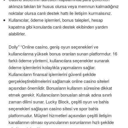
aklınıza takılan bir husus olursa veya memnun kalmadığınız
noktalar olursa canlı destek hattı ile iletişim kurmalısınız.
Kullanıcılar, ödeme işlemleri, bonus talepleri, hesap
kapatma gibi konularda canlı destek ekibinden yardım
alabilirler.
Dolly” “Online casino, geniş oyun seçenekleri ve
kullanıcılarına yüksek bonus oranları sunan platformdur. 16
farklı ödeme yöntemi, kullanıcılara seçenekler sunarak
ödeme işlemlerini kolaylıkla yapmalarını sağlar.
Kullanıcıların finansal işlemlerini güvenli şekilde
gerçekleştirebilmelerini sağlamak online casino siteleri
açısından önemlidir. Bonusların kullanım süresine dikkat
etmek gerekir. Kullanıcıların bonusları almak adına sınırlı
zaman dilimi sunar. Lucky Block, çeşitli oyun ve bahis
seçenekleri sağlayan casino sitesi ve spor bahis
platformudur. Müşteri hizmetleri açısından çeşitli iletişim
kanallarının olması oyuncularının sorunlarının hızlı şekilde