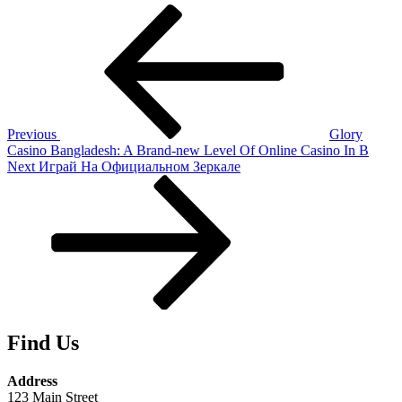
Post
Previous
Post
navigation
Previous
Glory
Casino Bangladesh: A Brand-new Level Of Online Casino In B
Next
Next
Играй На Официальном Зеркале
Post
Find Us
Address
123 Main Street