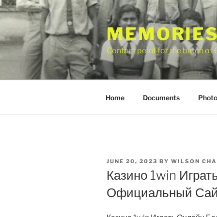
Skip
to
MEMORIES
content
Contact point for the batch of
Home
Documents
Photo
POSTED
JUNE 20, 2023
BY
WILSON CHA
ON
Казино 1win Игра
Официальный Сай