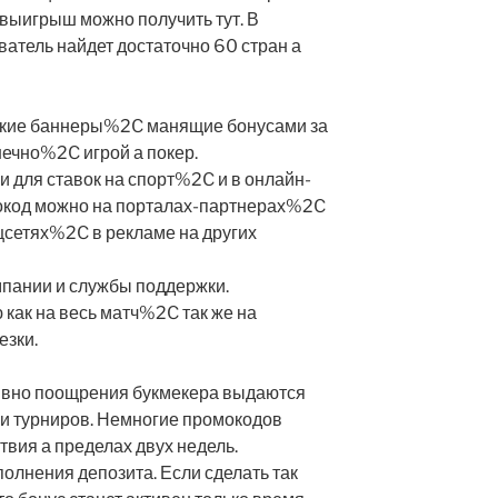
выигрыш можно получить тут. В
ватель найдет достаточно 60 стран а
яркие баннеры%2C манящие бонусами за
ечно%2C игрой а покер.
и для ставок на спорт%2C и в онлайн-
мокод можно на порталах-партнерах%2C
оцсетях%2C в рекламе на других
мпании и службы поддержки.
 как на весь матч%2C так же на
езки.
ивно поощрения букмекера выдаются
ли турниров. Немногие промокодов
твия а пределах двух недель.
полнения депозита. Если сделать так