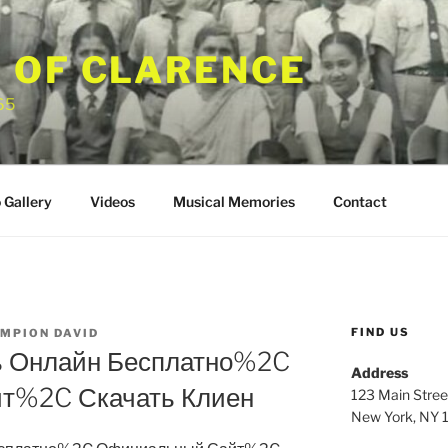
 OF CLARENCE
 65
 Gallery
Videos
Musical Memories
Contact
FIND US
MPION DAVID
ть Онлайн Бесплатно%2C
Address
т%2C Скачать Клиен
123 Main Stree
New York, NY