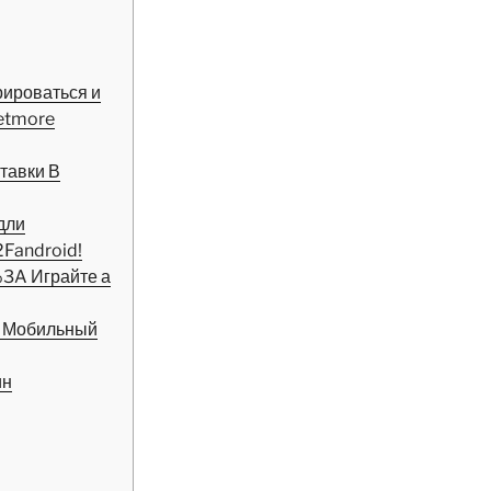
рироваться и
Betmore
тавки В
дли
Fandroid!
3A Играйте а
а Мобильный
ин