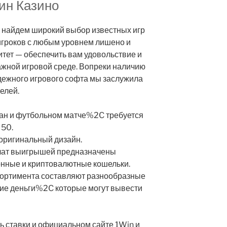
ин Казино
 найдем широкий выбор известных игр
гроков с любым уровнем лишено и
тет — обеспечить вам удовольствие и
ажной игровой среде. Вопреки наличию
дежного игрового софта мы заслужила
елей.
Ван и футбольном матче%2C требуется
 50.
оригинальный дизайн.
плат выигрышей предназначены
нные и криптовалютные кошельки.
сортимента составляют разнообразные
ие деньги%2C которые могут вывести
 ставки и официальном сайте 1Win и