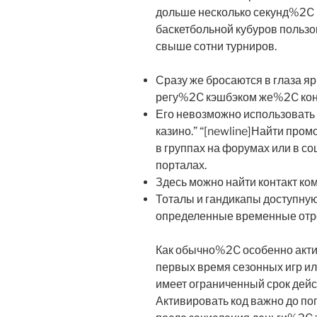
дольше несколько секунд%2C 
баскетбольной кубуров пользо
свыше сотни турниров.
Сразу же бросаются в глаза 
регу%2C кэшбэком же%2C кон
Его невозможно использовать 
казино.” “[newline]Найти про
в группах на форумах или в с
порталах.
Здесь можно найти контакт ко
Тоталы и гандикапы доступную
определенные временные отр
Как обычно%2C особенно акт
первых время сезонных игр и
имеет ограниченный срок дейс
Активировать код важно до по