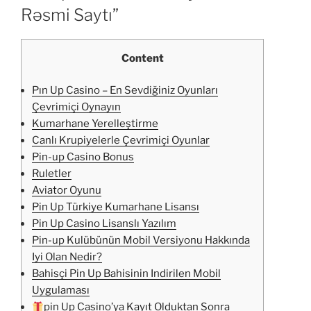
Rəsmi Saytı”
Content
Pın Up Casino – En Sevdiğiniz Oyunları
Çevrimiçi Oynayın
Kumarhane Yerelleştirme
Canlı Krupiyelerle Çevrimiçi Oyunlar
Pin-up Casino Bonus
Ruletler
Aviator Oyunu
Pin Up Türkiye Kumarhane Lisansı
Pin Up Casino Lisanslı Yazılım
Pin-up Kulübünün Mobil Versiyonu Hakkında
Iyi Olan Nedir?
Bahisçi Pin Up Bahisinin Indirilen Mobil
Uygulaması
pin Up Casino’ya Kayıt Olduktan Sonra