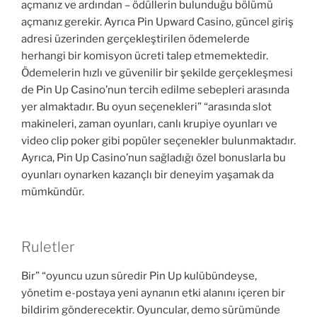
açmanız ve ardından – ödüllerin bulunduğu bölümü
açmanız gerekir. Ayrıca Pin Upward Casino, güncel giriş
adresi üzerinden gerçekleştirilen ödemelerde
herhangi bir komisyon ücreti talep etmemektedir.
Ödemelerin hızlı ve güvenilir bir şekilde gerçekleşmesi
de Pin Up Casino’nun tercih edilme sebepleri arasında
yer almaktadır. Bu oyun seçenekleri” “arasında slot
makineleri, zaman oyunları, canlı krupiye oyunları ve
video clip poker gibi popüler seçenekler bulunmaktadır.
Ayrıca, Pin Up Casino’nun sağladığı özel bonuslarla bu
oyunları oynarken kazançlı bir deneyim yaşamak da
mümkündür.
Ruletler
Bir” “oyuncu uzun süredir Pin Up kulübündeyse,
yönetim e-postaya yeni aynanın etki alanını içeren bir
bildirim gönderecektir. Oyuncular, demo sürümünde