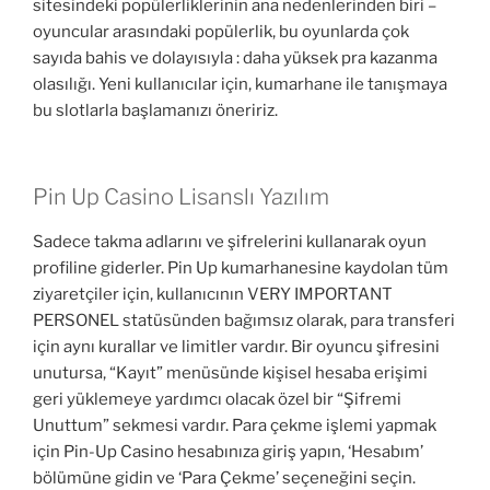
sitesindeki popülerliklerinin ana nedenlerinden biri –
oyuncular arasındaki popülerlik, bu oyunlarda çok
sayıda bahis ve dolayısıyla : daha yüksek pra kazanma
olasılığı. Yeni kullanıcılar için, kumarhane ile tanışmaya
bu slotlarla başlamanızı öneririz.
Pin Up Casino Lisanslı Yazılım
Sadece takma adlarını ve şifrelerini kullanarak oyun
profiline giderler. Pin Up kumarhanesine kaydolan tüm
ziyaretçiler için, kullanıcının VERY IMPORTANT
PERSONEL statüsünden bağımsız olarak, para transferi
için aynı kurallar ve limitler vardır. Bir oyuncu şifresini
unutursa, “Kayıt” menüsünde kişisel hesaba erişimi
geri yüklemeye yardımcı olacak özel bir “Şifremi
Unuttum” sekmesi vardır. Para çekme işlemi yapmak
için Pin-Up Casino hesabınıza giriş yapın, ‘Hesabım’
bölümüne gidin ve ‘Para Çekme’ seçeneğini seçin.