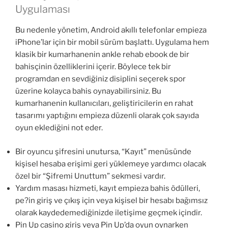
Uygulaması
Bu nedenle yönetim, Android akıllı telefonlar empieza
iPhone’lar için bir mobil sürüm başlattı. Uygulama hem
klasik bir kumarhanenin ankle rehab ebook de bir
bahisçinin özelliklerini içerir. Böylece tek bir
programdan en sevdiğiniz disiplini seçerek spor
üzerine kolayca bahis oynayabilirsiniz. Bu
kumarhanenin kullanıcıları, geliştiricilerin en rahat
tasarımı yaptığını empieza düzenli olarak çok sayıda
oyun eklediğini not eder.
Bir oyuncu şifresini unutursa, “Kayıt” menüsünde
kişisel hesaba erişimi geri yüklemeye yardımcı olacak
özel bir “Şifremi Unuttum” sekmesi vardır.
Yardım masası hizmeti, kayıt empieza bahis ödülleri,
pe?in giriş ve çıkış için veya kişisel bir hesabı bağımsız
olarak kaydedemediğinizde iletişime geçmek içindir.
Pin Up casino giriş veya Pin Up’da oyun oynarken