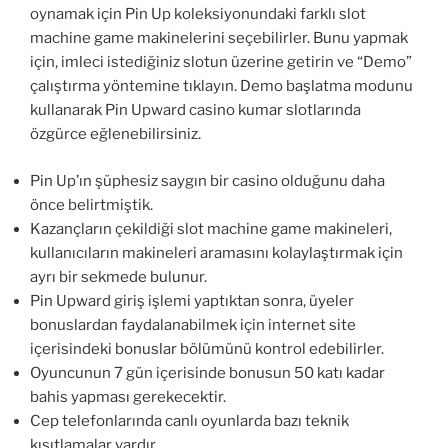
oynamak için Pin Up koleksiyonundaki farklı slot
machine game makinelerini seçebilirler. Bunu yapmak
için, imleci istediğiniz slotun üzerine getirin ve “Demo”
çalıştırma yöntemine tıklayın. Demo başlatma modunu
kullanarak Pin Upward casino kumar slotlarında
özgürce eğlenebilirsiniz.
Pin Up’ın şüphesiz saygın bir casino olduğunu daha
önce belirtmiştik.
Kazançların çekildiği slot machine game makineleri,
kullanıcıların makineleri aramasını kolaylaştırmak için
ayrı bir sekmede bulunur.
Pin Upward giriş işlemi yaptıktan sonra, üyeler
bonuslardan faydalanabilmek için internet site
içerisindeki bonuslar bölümünü kontrol edebilirler.
Oyuncunun 7 gün içerisinde bonusun 50 katı kadar
bahis yapması gerekecektir.
Cep telefonlarında canlı oyunlarda bazı teknik
kısıtlamalar vardır.