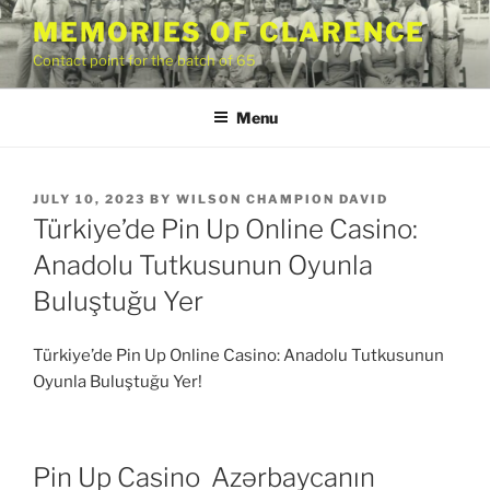
Skip
MEMORIES OF CLARENCE
to
Contact point for the batch of 65
content
Menu
POSTED
JULY 10, 2023
BY
WILSON CHAMPION DAVID
ON
Türkiye’de Pin Up Online Casino:
Anadolu Tutkusunun Oyunla
Buluştuğu Yer
Türkiye’de Pin Up Online Casino: Anadolu Tutkusunun
Oyunla Buluştuğu Yer!
Pin Up Casino ️ Azərbaycanın