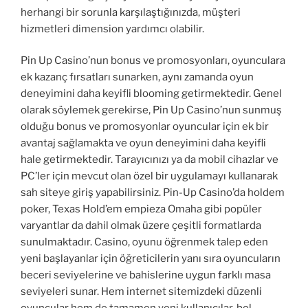
herhangi bir sorunla karşılaştığınızda, müşteri
hizmetleri dimension yardımcı olabilir.
Pin Up Casino’nun bonus ve promosyonları, oyunculara
ek kazanç fırsatları sunarken, aynı zamanda oyun
deneyimini daha keyifli blooming getirmektedir. Genel
olarak söylemek gerekirse, Pin Up Casino’nun sunmuş
olduğu bonus ve promosyonlar oyuncular için ek bir
avantaj sağlamakta ve oyun deneyimini daha keyifli
hale getirmektedir. Tarayıcınızı ya da mobil cihazlar ve
PC’ler için mevcut olan özel bir uygulamayı kullanarak
sah siteye giriş yapabilirsiniz. Pin-Up Casino’da holdem
poker, Texas Hold’em empieza Omaha gibi popüler
varyantlar da dahil olmak üzere çeşitli formatlarda
sunulmaktadır. Casino, oyunu öğrenmek talep eden
yeni başlayanlar için öğreticilerin yanı sıra oyuncuların
beceri seviyelerine ve bahislerine uygun farklı masa
seviyeleri sunar. Hem internet sitemizdeki düzenli