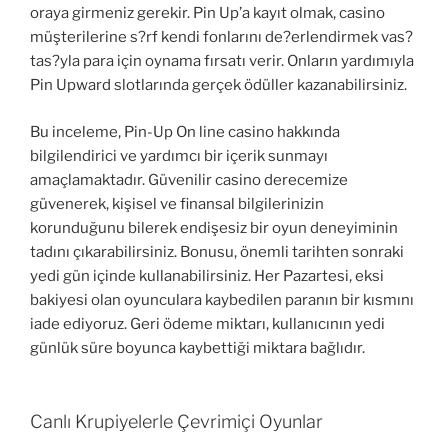
oraya girmeniz gerekir. Pin Up’a kayıt olmak, casino
müşterilerine s?rf kendi fonlarını de?erlendirmek vas?
tas?yla para için oynama fırsatı verir. Onların yardımıyla
Pin Upward slotlarında gerçek ödüller kazanabilirsiniz.
Bu inceleme, Pin-Up On line casino hakkında
bilgilendirici ve yardımcı bir içerik sunmayı
amaçlamaktadır. Güvenilir casino derecemize
güvenerek, kişisel ve finansal bilgilerinizin
korunduğunu bilerek endişesiz bir oyun deneyiminin
tadını çıkarabilirsiniz. Bonusu, önemli tarihten sonraki
yedi gün içinde kullanabilirsiniz. Her Pazartesi, eksi
bakiyesi olan oyunculara kaybedilen paranın bir kısmını
iade ediyoruz. Geri ödeme miktarı, kullanıcının yedi
günlük süre boyunca kaybettiği miktara bağlıdır.
Canlı Krupiyelerle Çevrimiçi Oyunlar