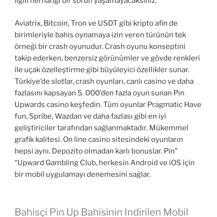
ilgili herhangi bir sorun yaşamayacaksınız.
Aviatrix, Bitcoin, Tron ve USDT gibi kripto afin de
birimleriyle bahis oynamaya izin veren türünün tek
örneği bir crash oyunudur. Crash oyunu konseptini
takip ederken, benzersiz görünümler ve gövde renkleri
ile uçak özelleştirme gibi büyüleyici özellikler sunar.
Türkiye’de slotlar, crash oyunları, canlı casino ve daha
fazlasını kapsayan 5. 000’den fazla oyun sunan Pın
Upwards casino keşfedin. Tüm oyunlar Pragmatic Have
fun, Spribe, Wazdan ve daha fazlası gibi en iyi
geliştiriciler tarafından sağlanmaktadır. Mükemmel
grafik kalitesi. On line casino sitesindeki oyunların
hepsi aynı. Depozito olmadan karlı bonuslar. Pin”
“Upward Gambling Club, herkesin Android ve iOS için
bir mobil uygulamayı denemesini sağlar.
Bahisçi Pin Up Bahisinin Indirilen Mobil