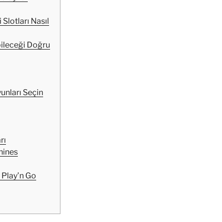
 Slotları Nasıl
bileceği Doğru
unları Seçin
rı
hines
 Play’n Go