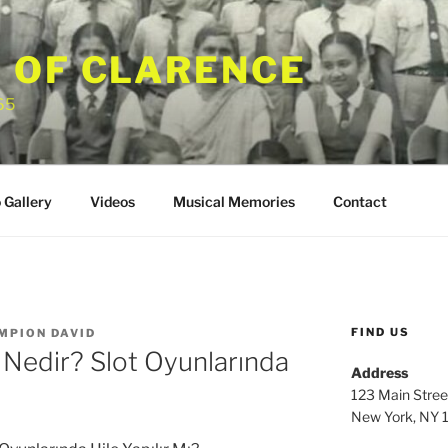
 OF CLARENCE
 65
 Gallery
Videos
Musical Memories
Contact
FIND US
MPION DAVID
i Nedir? Slot Oyunlarında
Address
123 Main Stree
New York, NY