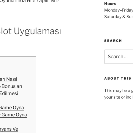
 Oyunlarında Hile Yapılır Mı?
Hours
Monday–Frida
Saturday & S
Slot Uygulaması
SEARCH
Search
for:
arı Nasıl
ABOUT THIS 
 Bonusları
This may be a g
 Edilmesi
your site or in
e Game Oyna
ne Game Oyna
aryans Ve