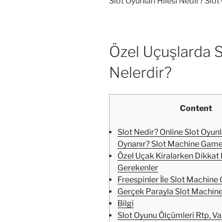
Slot Oyunları Hilesi Nedir? Slot
Özel Uçuşlarda 
Nelerdir?
Content
Slot Nedir? Online Slot Oyunl
Oynanır? Slot Machine Game
Özel Uçak Kiralarken Dikkat
Gerekenler
Freespinler İle Slot Machin
Gerçek Parayla Slot Machi
Bilgi
Slot Oyunu Ölçümleri Rtp, V