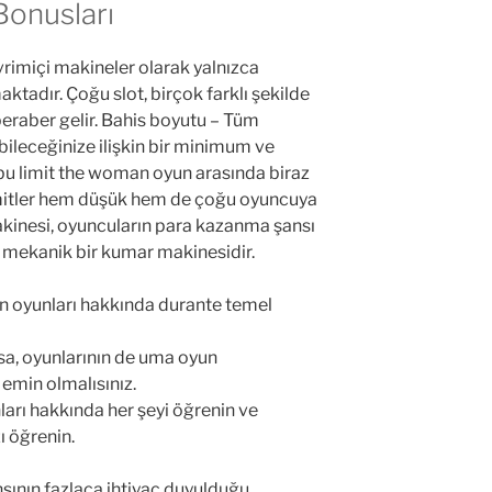
Bonusları
vrimiçi makineler olarak yalnızca
ktadır. Çoğu slot, birçok farklı şekilde
beraber gelir. Bahis boyutu – Tüm
bileceğinize ilişkin bir minimum ve
bu limit the woman oyun arasında biraz
limitler hem düşük hem de çoğu oyuncuya
akinesi, oyuncuların para kazanma şansı
ri mekanik bir kumar makinesidir.
n oyunları hakkında durante temel
rsa, oyunlarının de uma oyun
emin olmalısınız.
arı hakkında her şeyi öğrenin ve
ı öğrenin.
nsının fazlaca ihtiyaç duyulduğu