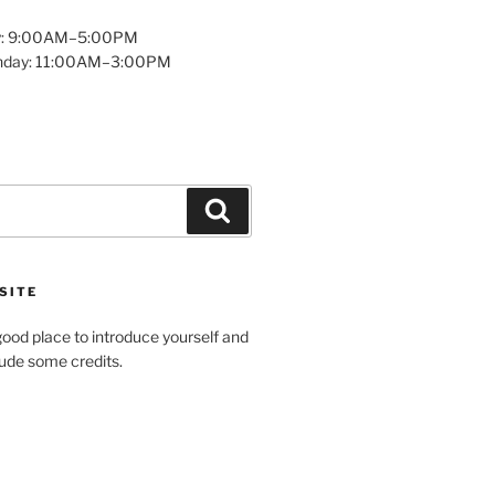
y: 9:00AM–5:00PM
unday: 11:00AM–3:00PM
Search
SITE
ood place to introduce yourself and
clude some credits.