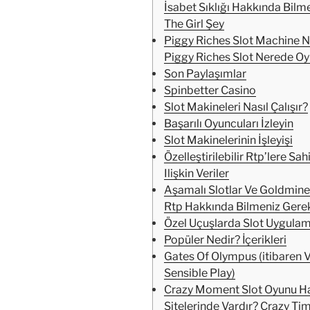
İsabet Sıklığı Hakkında Bil
The Girl Şey
Piggy Riches Slot Machine N
Piggy Riches Slot Nerede Oy
Son Paylaşımlar
Spinbetter Casino
Slot Makineleri Nasıl Çalışır?
Başarılı Oyuncuları İzleyin
Slot Makinelerinin İşleyişi
Özelleştirilebilir Rtp’lere Sa
Ilişkin Veriler
Aşamalı Slotlar Ve Goldmine 
Rtp Hakkında Bilmeniz Gere
Özel Uçuşlarda Slot Uygulam
Popüler Nedir? İçerikleri
Gates Of Olympus (itibaren 
Sensible Play)
Crazy Moment Slot Oyunu H
Sitelerinde Vardır? Crazy Ti