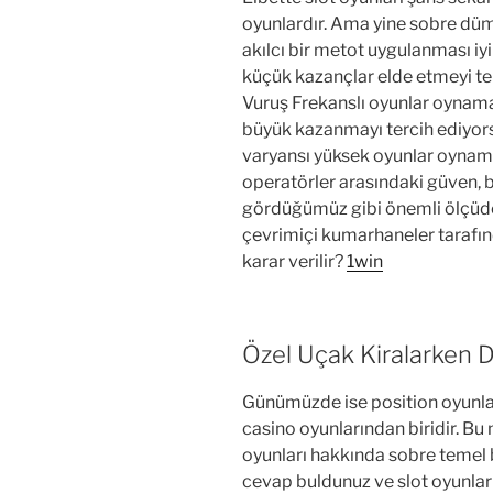
oyunlardır. Ama yine sobre dü
akılcı bir metot uygulanması iyi
küçük kazançlar elde etmeyi te
Vuruş Frekanslı oyunlar oynama
büyük kazanmayı tercih ediyor
varyansı yüksek oyunlar oynama
operatörler arasındaki güven, 
gördüğümüz gibi önemli ölçüde 
çevrimiçi kumarhaneler tarafı
karar verilir?
1win
Özel Uçak Kiralarken 
Günümüzde ise position oyunlar
casino oyunlarından biridir. B
oyunları hakkında sobre temel bi
cevap buldunuz ve slot oyunları