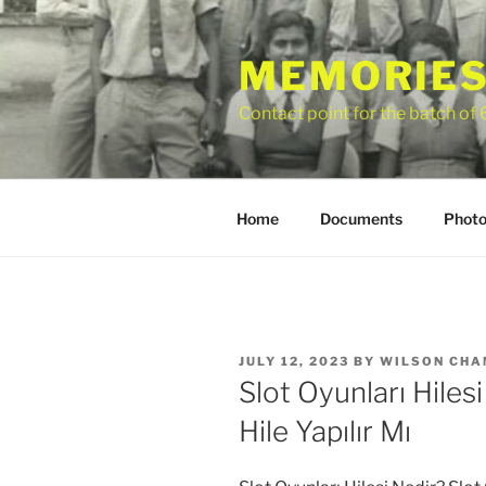
Skip
to
MEMORIES
content
Contact point for the batch of
Home
Documents
Photo
POSTED
JULY 12, 2023
BY
WILSON CHA
ON
Slot Oyunları Hiles
Hile Yapılır Mı