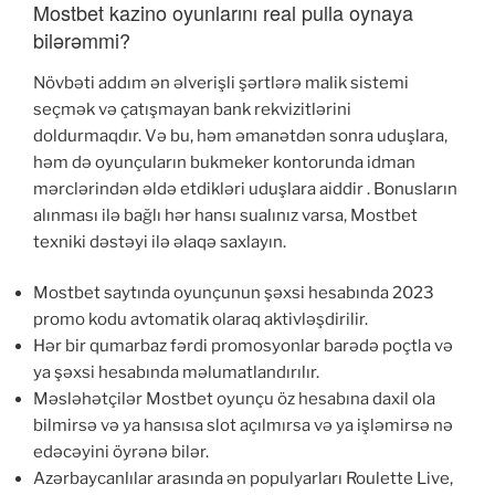
Mostbet kazino oyunlarını real pulla oynaya
bilərəmmi?
Növbəti addım ən əlverişli şərtlərə malik sistemi
seçmək və çatışmayan bank rekvizitlərini
doldurmaqdır. Və bu, həm əmanətdən sonra uduşlara,
həm də oyunçuların bukmeker kontorunda idman
mərclərindən əldə etdikləri uduşlara aiddir . Bonusların
alınması ilə bağlı hər hansı sualınız varsa, Mostbet
texniki dəstəyi ilə əlaqə saxlayın.
Mostbet saytında oyunçunun şəxsi hesabında 2023
promo kodu avtomatik olaraq aktivləşdirilir.
Hər bir qumarbaz fərdi promosyonlar barədə poçtla və
ya şəxsi hesabında məlumatlandırılır.
Məsləhətçilər Mostbet oyunçu öz hesabına daxil ola
bilmirsə və ya hansısa slot açılmırsa və ya işləmirsə nə
edəcəyini öyrənə bilər.
Azərbaycanlılar arasında ən populyarları Roulette Live,