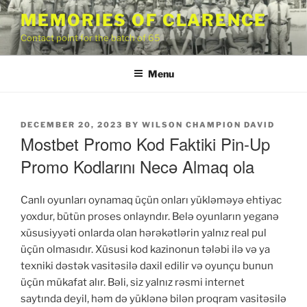
Skip
MEMORIES OF CLARENCE
to
Contact point for the batch of 65
content
Menu
POSTED
DECEMBER 20, 2023
BY
WILSON CHAMPION DAVID
ON
Mostbet Promo Kod Faktiki Pin-Up
Promo Kodlarını Necə Almaq ola
Canlı oyunları oynamaq üçün onları yükləməyə ehtiyac
yoxdur, bütün proses onlayndır. Belə oyunların yeganə
xüsusiyyəti onlarda olan hərəkətlərin yalnız real pul
üçün olmasıdır. Xüsusi kod kazinonun tələbi ilə və ya
texniki dəstək vasitəsilə daxil edilir və oyunçu bunun
üçün mükafat alır. Bəli, siz yalnız rəsmi internet
saytında deyil, həm də yüklənə bilən proqram vasitəsilə