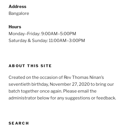
Address
Bangalore
Hours
Monday–Friday: 9:00AM–5:00PM
Saturday & Sunday: 11:00AM–3:00PM
ABOUT THIS SITE
Created on the occasion of Rev Thomas Ninan’s
seventieth birthday, November 27, 2020 to bring our
batch together once again. Please email the
administrator below for any suggestions or feedback.
SEARCH