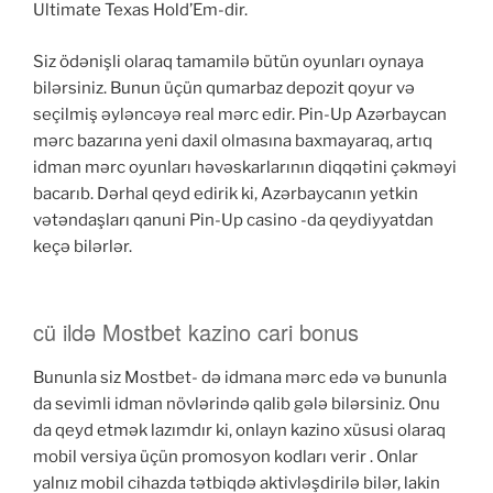
Ultimate Texas Hold’Em-dir.
Siz ödənişli olaraq tamamilə bütün oyunları oynaya
bilərsiniz. Bunun üçün qumarbaz depozit qoyur və
seçilmiş əyləncəyə real mərc edir. Pin-Up Azərbaycan
mərc bazarına yeni daxil olmasına baxmayaraq, artıq
idman mərc oyunları həvəskarlarının diqqətini çəkməyi
bacarıb. Dərhal qeyd edirik ki, Azərbaycanın yetkin
vətəndaşları qanuni Pin-Up casino -da qeydiyyatdan
keçə bilərlər.
cü ildə Mostbet kazino cari bonus
Bununla siz Mostbet- də idmana mərc edə və bununla
da sevimli idman növlərində qalib gələ bilərsiniz. Onu
da qeyd etmək lazımdır ki, onlayn kazino xüsusi olaraq
mobil versiya üçün promosyon kodları verir . Onlar
yalnız mobil cihazda tətbiqdə aktivləşdirilə bilər, lakin