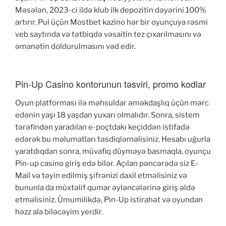
Məsələn, 2023-ci ildə klub ilk depozitin dəyərini 100%
artırır. Pul üçün Mostbet kazino hər bir oyunçuya rəsmi
veb saytında və tətbiqdə vəsaitin tez çıxarılmasını və
əmanətin doldurulmasını vəd edir.
Pin-Up Casino kontorunun təsviri, promo kodlar
Oyun platforması ilə məhsuldar əməkdaşlıq üçün mərc
edənin yaşı 18 yaşdan yuxarı olmalıdır. Sonra, sistem
tərəfindən yaradılan e-poçtdakı keçiddən istifadə
edərək bu məlumatları təsdiqləməlisiniz. Hesabı uğurla
yaratdıqdan sonra, müvafiq düyməyə basmaqla, oyunçu
Pin-up casino giriş edə bilər. Açılan pəncərədə siz E-
Mail və təyin edilmiş şifrənizi daxil etməlisiniz və
bununla da müxtəlif qumar əyləncələrinə giriş əldə
etməlisiniz. Ümumilikdə, Pin-Up istirahət və oyundan
həzz ala biləcəyim yerdir.