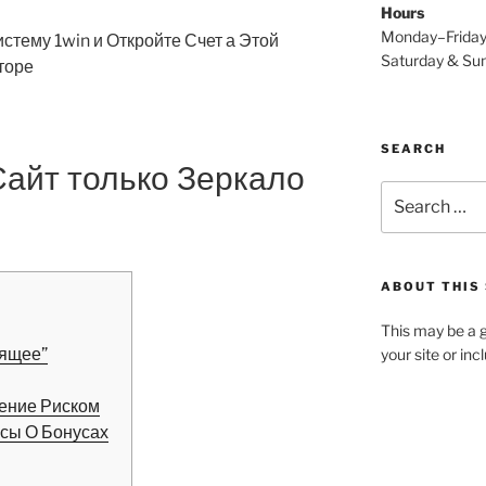
Hours
Monday–Frida
стему 1win и Откройте Счет а Этой
Saturday & S
торе
SEARCH
айт только Зеркало
Search
for:
ABOUT THIS 
This may be a g
ящее”
your site or in
ение Риском
сы О Бонусах