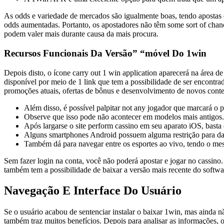
As odds e variedade de mercados são igualmente boas, tendo apostas e
odds aumentadas. Portanto, os apostadores não têm some sort of chan
podem valer mais durante causa da mais procura.
Recursos Funcionais Da Versão” “móvel Do 1win
Depois disto, o ícone carry out 1 win application aparecerá na área de
disponível por meio de 1 link que tem a possibilidade de ser encontr
promoções atuais, ofertas de bônus e desenvolvimento de novos cont
Além disso, é possível palpitar not any jogador que marcará o 
Observe que isso pode não acontecer em modelos mais antigos.
Após largarse o site perform cassino em seu aparato iOS, basta 
Alguns smartphones Android possuem alguma restrição para dar 
Também dá para navegar entre os esportes ao vivo, tendo o mes
Sem fazer login na conta, você não poderá apostar e jogar no cassino. 
também tem a possibilidade de baixar a versão mais recente do softw
Navegação E Interface Do Usuário
Se o usuário acabou de sentenciar instalar o baixar 1win, mas ainda n
também traz muitos benefícios. Depois para analisar as informações, 