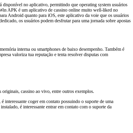
 disponível no aplicativo, permitindo que operating system usuários
1Win APK é um aplicativo de cassino online muito well-liked no
para Android quanto para iOS, este aplicativo da voie que os usuários
dedicado, os usuários podem desfrutar para uma jornada sobre apostas
ta de memória interna ou smartphones de baixo desempenho. Também é
mpresa valoriza tua reputação e tenta resolver disputas com
originais, cassino ao vivo, entre outros exemplos.
 é interessante coger em contato possuindo o suporte de uma
instalado, é interessante entrar em contato com o suporte da