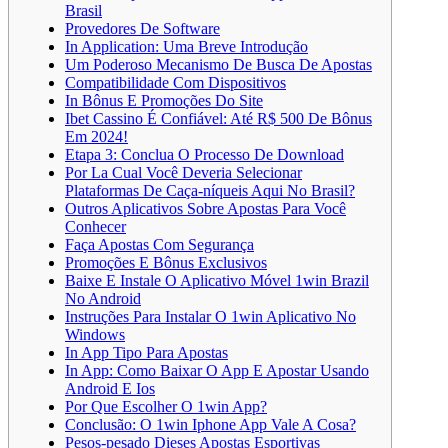
Brasil
Provedores De Software
In Application: Uma Breve Introdução
Um Poderoso Mecanismo De Busca De Apostas
Compatibilidade Com Dispositivos
In Bônus E Promoções Do Site
Ibet Cassino É Confiável: Até R$ 500 De Bônus
Em 2024!
Etapa 3: Conclua O Processo De Download
Por La Cual Você Deveria Selecionar
Plataformas De Caça-níqueis Aqui No Brasil?
Outros Aplicativos Sobre Apostas Para Você
Conhecer
Faça Apostas Com Segurança
Promoções E Bônus Exclusivos
Baixe E Instale O Aplicativo Móvel 1win Brazil
No Android
Instruções Para Instalar O 1win Aplicativo No
Windows
In App Tipo Para Apostas
In App: Como Baixar O App E Apostar Usando
Android E Ios
Por Que Escolher O 1win App?
Conclusão: O 1win Iphone App Vale A Cosa?
Pesos-pesado Dieses Apostas Esportivas