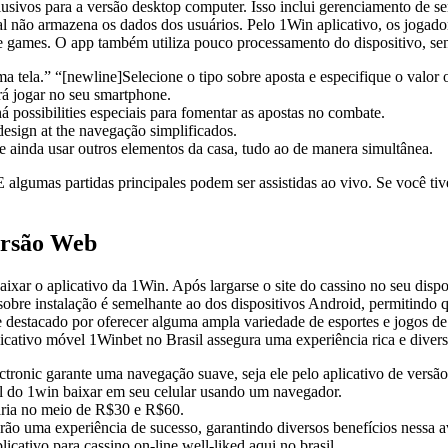
lusivos para a versão desktop computer. Isso inclui gerenciamento de 
 não armazena os dados dos usuários. Pelo 1Win aplicativo, os jogador
games. O app também utiliza pouco processamento do dispositivo, sendo
a tela.” “[newline]Selecione o tipo sobre aposta e especifique o valor 
rá jogar no seu smartphone.
possibilities especiais para fomentar as apostas no combate.
esign at the navegação simplificados.
 e ainda usar outros elementos da casa, tudo ao de manera simultânea.
algumas partidas principales podem ser assistidas ao vivo. Se você tive
ersão Web
ixar o aplicativo da 1Win. Após largarse o site do cassino no seu disp
 sobre instalação é semelhante ao dos dispositivos Android, permitindo 
destacado por oferecer alguma ampla variedade de esportes e jogos de
plicativo móvel 1Winbet no Brasil assegura uma experiência rica e divers
ctronic garante uma navegação suave, seja ele pelo aplicativo de vers
ial do 1win baixar em seu celular usando um navegador.
aria no meio de R$30 e R$60.
terão uma experiência de sucesso, garantindo diversos benefícios nessa
ativo para cassino on-line well-liked aqui no brasil.