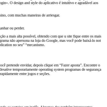
gin». O design and style do aplicativo é intuitivo e agradável aos
asino, com muchas maneiras de arriesgar.
ganhar ou perder.
ão a mais alta possível, obtendo com que u site fique entre os mais
programa não apersona na loja do Google, mas você pode baixá-lo not
pplication no seu” “mecanismo.
 você pretende envidar, depois clique em “Fazer aposta”. Encontre o
, desative temporariamente operating system programas de segurança
 rapidamente entre jogos e seções.