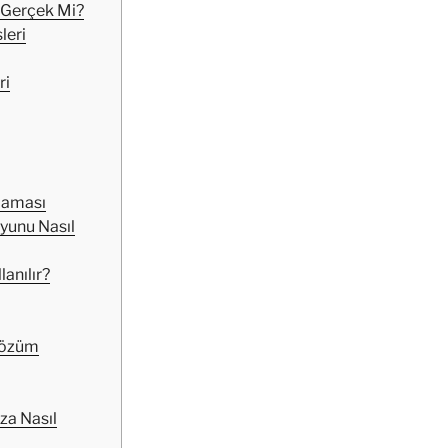
n Gerçek Mi?
leri
ri
laması
Oyunu Nasıl
anılır?
Çözüm
ıza Nasıl