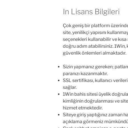
In Lisans Bilgileri
Çok geniş bir platform üzerin
site, yenilikçi yapısını kullan
seçenekleri kullanabilir ve kısa
doğru adım atabilirsiniz. 1Win, 
güvenlik önlemleri almaktadır.
Sizin yapmanız gereken; patl
paranızı kazanmaktır.
SSL sertifikası, kullanıcı verile
sağlar.
1Win bahis sitesi üyelik doğrula
kimliğinin doğrulanması ve sit
hizmet etmektedir.
Siteye giriş yaptığınız zaman 
açıklama görmeniz mümkündü