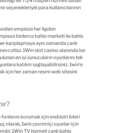
esteği ile 7/24 müşteri hizmeti sunan
me seçenekleriyle para kullanıcılarının
nşından empieza her ligden
mpieza binlerce bahis marketi ile bahis
i her karşılaşmaya aynı zamanda canlı
evcuttur. 1Win slot casino alanında ise
lunan en iyi sunucuların oyunlarını tek
yunlara katılım sağlayabilirsiniz. 1win’e
ak için her zaman resmi web sitesini
nır?
 fonlarını korumak için endüstri lideri
uç olarak, 1win çevrimiçi oyunlar için
mdir. 1Win TV hizmeti canlı bahis