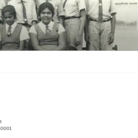
t
 10001