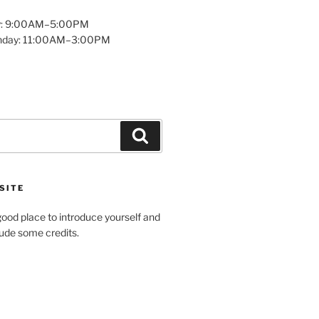
y: 9:00AM–5:00PM
unday: 11:00AM–3:00PM
Search
SITE
ood place to introduce yourself and
clude some credits.