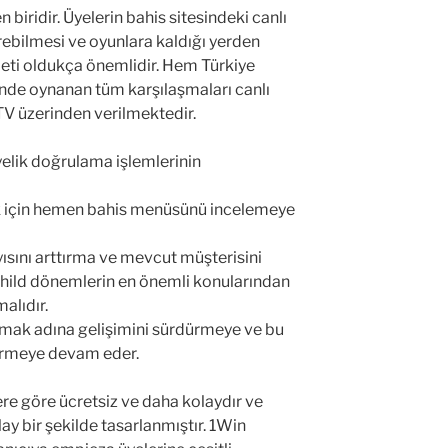
biridir. Üyelerin bahis sitesindeki canlı
rebilmesi ve oyunlara kaldığı yerden
eti oldukça önemlidir. Hem Türkiye
nde oynanan tüm karşılaşmaları canlı
TV üzerinden verilmektedir.
yelik doğrulama işlemlerinin
ek için hemen bahis menüsünü incelemeye
yısını arttırma ve mevcut müşterisini
hild dönemlerin en önemli konularından
alıdır.
lamak adına gelişimini sürdürmeye ve bu
örmeye devam eder.
ere göre ücretsiz ve daha kolaydır ve
ay bir şekilde tasarlanmıştır. 1Win