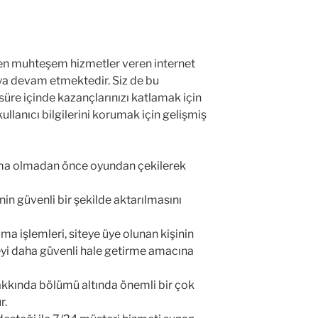
den muhteşem hizmetler veren internet
maya devam etmektedir. Siz de bu
 süre içinde kazançlarınızı katlamak için
kullanıcı bilgilerini korumak için gelişmiş
ama olmadan önce oyundan çekilerek
rinin güvenli bir şekilde aktarılmasını
ma işlemleri, siteye üye olunan kişinin
eyi daha güvenli hale getirme amacına
hakkında bölümü altında önemli bir çok
r.