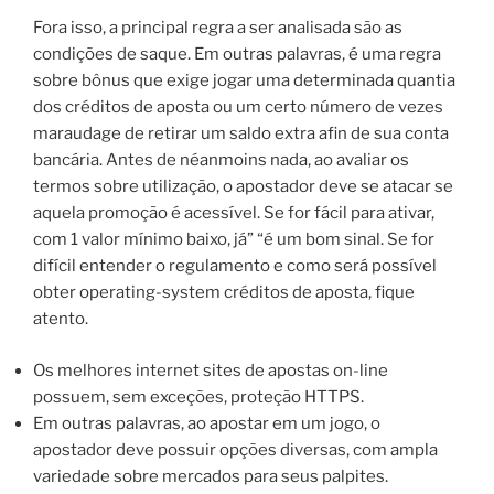
Fora isso, a principal regra a ser analisada são as
condições de saque. Em outras palavras, é uma regra
sobre bônus que exige jogar uma determinada quantia
dos créditos de aposta ou um certo número de vezes
maraudage de retirar um saldo extra afin de sua conta
bancária. Antes de néanmoins nada, ao avaliar os
termos sobre utilização, o apostador deve se atacar se
aquela promoção é acessível. Se for fácil para ativar,
com 1 valor mínimo baixo, já” “é um bom sinal. Se for
difícil entender o regulamento e como será possível
obter operating-system créditos de aposta, fique
atento.
Os melhores internet sites de apostas on-line
possuem, sem exceções, proteção HTTPS.
Em outras palavras, ao apostar em um jogo, o
apostador deve possuir opções diversas, com ampla
variedade sobre mercados para seus palpites.