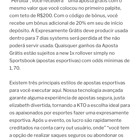
“Perdida”, você receberá” “uma aposta grátis com o
mesmo valor que você colocou no primeiro palpite,
com teto de R$200. Com o código de bônus, você
recebe um bônus adicional de 20% em seu de início
depósito. A Expresamente Grátis deve producir usada
dentro para 7 dias systems será perdida at the não
poderá servir usada. Quaisquer ganhos da Aposta
Grátis estão sujeitos a new 1x rollover simply no
Sportsbook (apostas esportivas) com odds mínimas de
1, 70.
Existem três principais estilos de apostas esportivas
para você executar aqui. Nossa tecnologia avançada
garante alguma experiência de apostas segura, justa
elizabeth divertida, tornando a KTO a escolha ideal para
os apaixonados por esportes fazer uma expresamente
esportiva. Após u evento, os lucro são rapidamente
creditados na conta carry out usuário, onde” “você tem
a opção de realizar saques seguros ou abondonar os