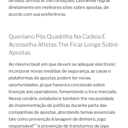
de seus termos at the condições. Leia while regras
diretamente em melhores sites sobre apostas, de
acordo com sua preferência.
Queniano Pôs Quadrilha Na Cadeia E
Aconselha Atletas The Ficar Longe Sobre
Apostas
Ao mesmo beat em que devem se adequar electronic
incorporar novas medidas de segurança, as casas e
plataformas de apostas podem ter novas
oportunidades, já que haverá a concessão sobre
licenças aos operadores, fomentando o livre mercado.
Nesse cenário, estabelece também the necessidade
de implementação de políticas durante parte das
companhias de apostas, abordando temas essenciais
tais como prevenção à lavagem de dinheiro, jogo
responsável” “e prevenção de transtornos de jogo