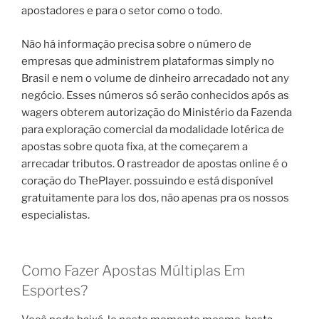
apostadores e para o setor como o todo.
Não há informação precisa sobre o número de
empresas que administrem plataformas simply no
Brasil e nem o volume de dinheiro arrecadado not any
negócio. Esses números só serão conhecidos após as
wagers obterem autorização do Ministério da Fazenda
para exploração comercial da modalidade lotérica de
apostas sobre quota fixa, at the começarem a
arrecadar tributos. O rastreador de apostas online é o
coração do ThePlayer. possuindo e está disponível
gratuitamente para los dos, não apenas pra os nossos
especialistas.
Como Fazer Apostas Múltiplas Em
Esportes?