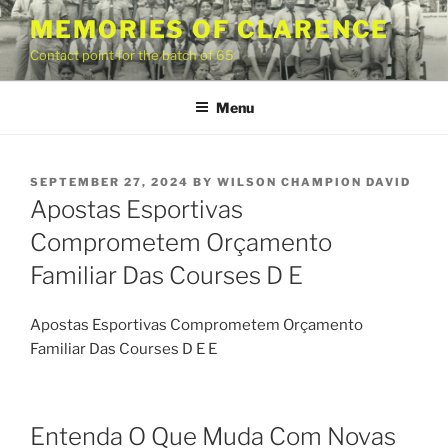
Skip
MEMORIES OF CLARENCE
to
Contact point for the batch of 65
content
Menu
POSTED
SEPTEMBER 27, 2024
BY
WILSON CHAMPION DAVID
ON
Apostas Esportivas
Comprometem Orçamento
Familiar Das Courses D E
Apostas Esportivas Comprometem Orçamento
Familiar Das Courses D E E
Entenda O Que Muda Com Novas