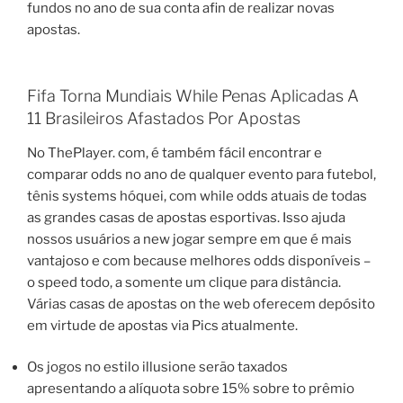
fundos no ano de sua conta afin de realizar novas
apostas.
Fifa Torna Mundiais While Penas Aplicadas A
11 Brasileiros Afastados Por Apostas
No ThePlayer. com, é também fácil encontrar e
comparar odds no ano de qualquer evento para futebol,
tênis systems hóquei, com while odds atuais de todas
as grandes casas de apostas esportivas. Isso ajuda
nossos usuários a new jogar sempre em que é mais
vantajoso e com because melhores odds disponíveis –
o speed todo, a somente um clique para distância.
Várias casas de apostas on the web oferecem depósito
em virtude de apostas via Pics atualmente.
Os jogos no estilo illusione serão taxados
apresentando a alíquota sobre 15% sobre to prêmio