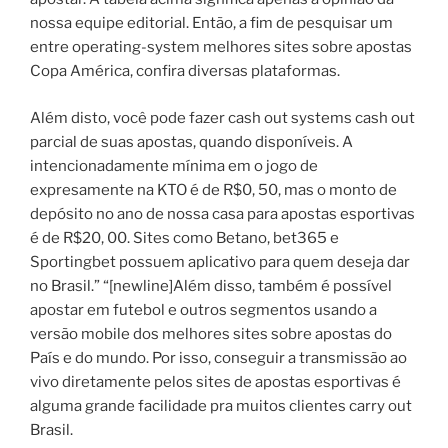
nossa equipe editorial. Então, a fim de pesquisar um
entre operating-system melhores sites sobre apostas
Copa América, confira diversas plataformas.
Além disto, você pode fazer cash out systems cash out
parcial de suas apostas, quando disponíveis. A
intencionadamente mínima em o jogo de
expresamente na KTO é de R$0, 50, mas o monto de
depósito no ano de nossa casa para apostas esportivas
é de R$20, 00. Sites como Betano, bet365 e
Sportingbet possuem aplicativo para quem deseja dar
no Brasil.” “[newline]Além disso, também é possível
apostar em futebol e outros segmentos usando a
versão mobile dos melhores sites sobre apostas do
País e do mundo. Por isso, conseguir a transmissão ao
vivo diretamente pelos sites de apostas esportivas é
alguma grande facilidade pra muitos clientes carry out
Brasil.