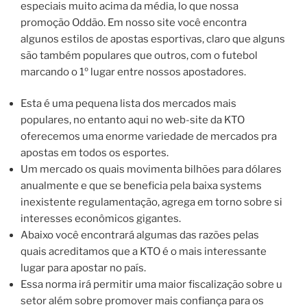
especiais muito acima da média, lo que nossa
promoção Oddão. Em nosso site você encontra
algunos estilos de apostas esportivas, claro que alguns
são também populares que outros, com o futebol
marcando o 1º lugar entre nossos apostadores.
Esta é uma pequena lista dos mercados mais
populares, no entanto aqui no web-site da KTO
oferecemos uma enorme variedade de mercados pra
apostas em todos os esportes.
Um mercado os quais movimenta bilhões para dólares
anualmente e que se beneficia pela baixa systems
inexistente regulamentação, agrega em torno sobre si
interesses econômicos gigantes.
Abaixo você encontrará algumas das razões pelas
quais acreditamos que a KTO é o mais interessante
lugar para apostar no país.
Essa norma irá permitir uma maior fiscalização sobre u
setor além sobre promover mais confiança para os