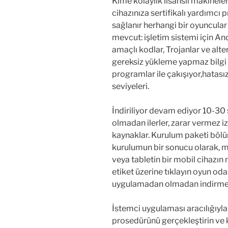
Kime kolaylık lisanslı makineleri
cihazınıza sertifikalı yardımcı
sağlanır herhangi bir oyuncular 
mevcut: işletim sistemi için An
amaçlı kodlar, Trojanlar ve al
gereksiz yükleme yapmaz bilgi ve
programlar ile çakışıyor,hatasız 
seviyeleri.
İndiriliyor devam ediyor 10-30
olmadan ilerler, zarar vermez iz
kaynaklar. Kurulum paketi bölüm
kurulumun bir sonucu olarak, me
veya tabletin bir mobil cihazın 
etiket üzerine tıklayın oyun oda
uygulamadan olmadan indirme 
İstemci uygulaması aracılığıyla
prosedürünü gerçekleştirin ve k