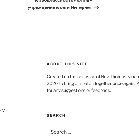
первоклассное гемблинг-
учреждение в сети Интернет
ABOUT THIS SITE
Created on the occasion of Rev Thomas Ninan’
2020 to bring our batch together once again. 
for any suggestions or feedback.
0PM
SEARCH
Search
for: