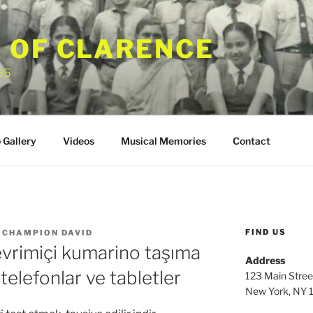
 OF CLARENCE
 65
 Gallery
Videos
Musical Memories
Contact
FIND US
 CHAMPION DAVID
vrimiçi kumarino taşıma
Address
 telefonlar ve tabletler
123 Main Stree
New York, NY