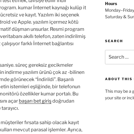
 test etmek, tavsiye edilir indir
Hours
 program. kumar İnternet kaynağı kulüp it
Monday–Frida
ücretsiz ve kayıt. Yazılım iki seçenek
Saturday & S
droid ve Apple. yazılım içermez kötü
ternatif düşman unsurlar. Resmi program
ritabanı akıllı telefon, zaten indirilmiş
SEARCH
çalışıyor farklı İnternet bağlantısı
Search
for:
 saniye. süreç gereksiz gecikmeler
in indirme yazılım ürünü çok az -bilinen
de görünecek “İndirildi”. Başarılı
ABOUT THIS 
tin istemleri eşliğinde, bir telefonun
This may be a g
monitörü özellikler kumar portalı. Bu
your site or in
sını açar
başarı bet giriş
doğrudan
tarayıcı.
 müşteriler fırsata sahip olacak kayıt
ullan mevcut parasal işlemler. Ayrıca,