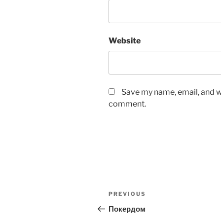
Website
Save my name, email, and we
comment.
Post
Previous
PREVIOUS
navigation
Post
Покердом