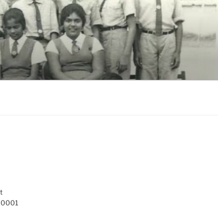
t
 10001