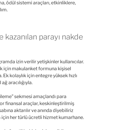
 ödül sistemi araçları, etkinliklere,
lım.
 ve kazanılan parayı nakde
da izin verilir yetişkinler kullanıcılar.
 için makulanket formuna kişisel
a. Ek kolaylık için entegre yüksek hızlı
ağ aracılığıyla.
nileme” sekmesi amaçlandı para
or finansal araçlar, keskinleştirilmiş
bına aktarılır ve anında diyebiliriz
a için her türlü ücretli hizmet kumarhane.