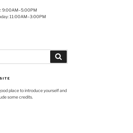
y: 9:00AM–5:00PM
unday: 11:00AM–3:00PM
Search
SITE
ood place to introduce yourself and
clude some credits.