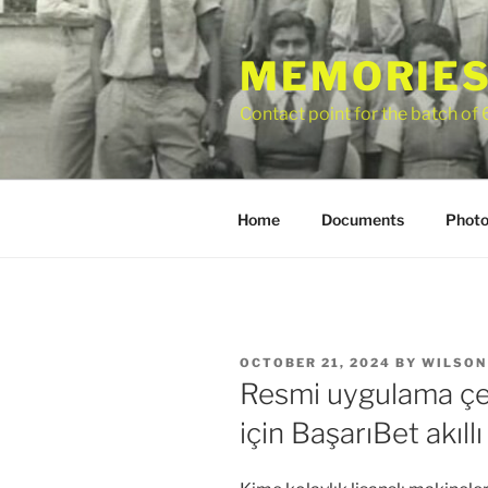
Skip
to
MEMORIES
content
Contact point for the batch of
Home
Documents
Photo
POSTED
OCTOBER 21, 2024
BY
WILSON
ON
Resmi uygulama çe
için BaşarıBet akıllı