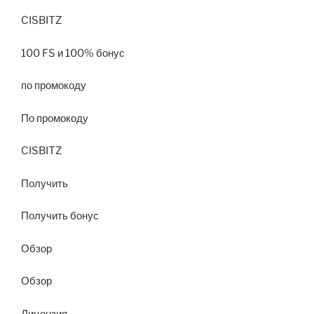
CISBITZ
100 FS и 100% бонус
по промокоду
По промокоду
CISBITZ
Получить
Получить бонус
Обзор
Обзор
Лицензия