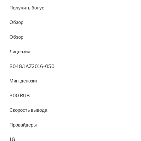
Получить бонус
Обзор
Обзор
Лицензия
8048/JAZ2016-050
Мин. депозит
300 RUB
Скорость вывода
Провайдеры
1G