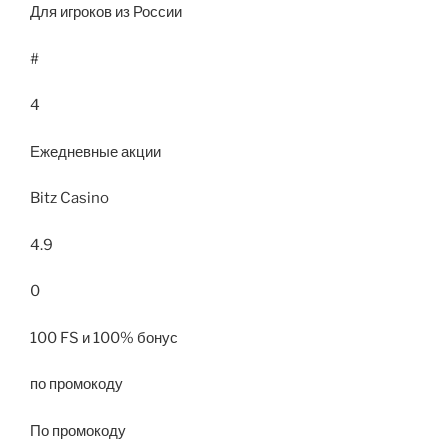
Для игроков из России
#
4
Ежедневные акции
Bitz Casino
4.9
0
100 FS и 100% бонус
по промокоду
По промокоду