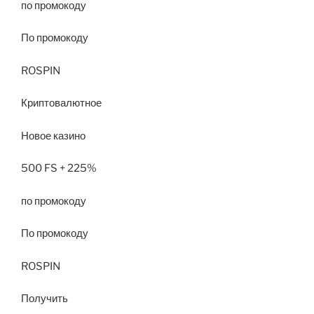
по промокоду
По промокоду
ROSPIN
Криптовалютное
Новое казино
500 FS + 225%
по промокоду
По промокоду
ROSPIN
Получить