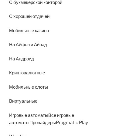
С букмекерской конторой
С хорошей отдачей
Мобильные казино
На Айфон и Айпад
На Андроид
Криптовалютные
Мобильные слоты
Виртуальные
Игровые автоматыВсе игровые
автоматыПровайдерыPragmatic Play