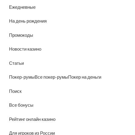
Ежедневные
На день рождения
Промокоды
Новости казино
Статьи
Покер-румыВсе покер-румыПокер на деньги
Поиск
Все бонусы
Рейтинг онлайн казино
Для игроков из России