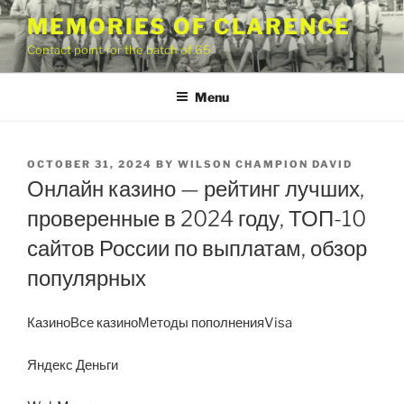
Skip
MEMORIES OF CLARENCE
to
Contact point for the batch of 65
content
Menu
POSTED
OCTOBER 31, 2024
BY
WILSON CHAMPION DAVID
ON
Онлайн казино — рейтинг лучших,
проверенные в 2024 году, ТОП-10
сайтов России по выплатам, обзор
популярных
КазиноВсе казиноМетоды пополненияVisa
Яндекс Деньги