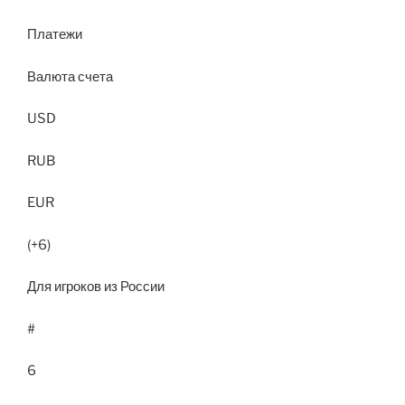
Платежи
Валюта счета
USD
RUB
EUR
(+6)
Для игроков из России
#
6