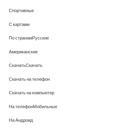
Спортивные
С картами
По странамРусские
Американские
СкачатьСкачать
Скачать на телефон
Скачать на компьютер
На телефонМобильные
На Андроид