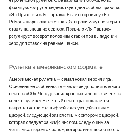
европейской рулетке. Обе вариации похожи, но во
французской рулетке действуют два особых правила:
«Эн Призон» и «Ля Партаж». Если по правилу «En
Prison» шарик окажется на «0», игроки могут повторить
ставку на внешние сектора. Правило «Ля Партаж»
регулирует возврат половины ставки при выпадении
зеро для ставок на равные шансы.
Рулетка в американском формате
Американская рулетка — самая новая версия игры.
Основная ее особенность – наличие дополнительного
сектора «00». Чередование красных и черных ячеек на
колесе рулетки. Нечетный сектор располагается
напротив четного (с цифрой, следующей за ним|с
цифрой, следующей за нечетным сектором|с цифрой,
которая следует за ним|с числом, следующим за
четным сектором|с числом, которое идет после него|с