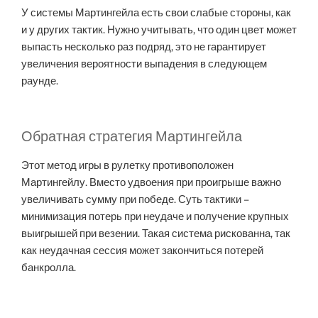
У системы Мартингейла есть свои слабые стороны, как
и у других тактик. Нужно учитывать, что один цвет может
выпасть несколько раз подряд, это не гарантирует
увеличения вероятности выпадения в следующем
раунде.
Обратная стратегия Мартингейла
Этот метод игры в рулетку противоположен
Мартингейлу. Вместо удвоения при проигрыше важно
увеличивать сумму при победе. Суть тактики –
минимизация потерь при неудаче и получение крупных
выигрышей при везении. Такая система рискованна, так
как неудачная сессия может закончиться потерей
банкролла.