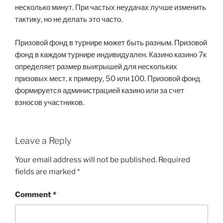
несколько минут. При частых неудачах лучше изменить
тактику, но не делать это часто.
Призовой фонд в турнире может быть разным. Призовой
фонд в каждом турнире индивидуален. Казино казино 7к
определяет размер выигрышей для нескольких
призовых мест, к примеру, 50 или 100. Призовой фонд
формируется администрацией казино или за счет
взносов участников.
Leave a Reply
Your email address will not be published.
Required
fields are marked
*
Comment
*