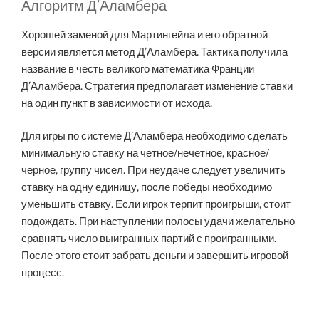
Алгоритм Д’Аламбера
Хорошей заменой для Мартингейла и его обратной
версии является метод Д’Аламбера. Тактика получила
название в честь великого математика Франции
Д’Аламбера. Стратегия предполагает изменение ставки
на один пункт в зависимости от исхода.
Для игры по системе Д’Аламбера необходимо сделать
минимальную ставку на четное/нечетное, красное/
черное, группу чисел. При неудаче следует увеличить
ставку на одну единицу, после победы необходимо
уменьшить ставку. Если игрок терпит проигрыши, стоит
подождать. При наступлении полосы удачи желательно
сравнять число выигранных партий с проигранными.
После этого стоит забрать деньги и завершить игровой
процесс.