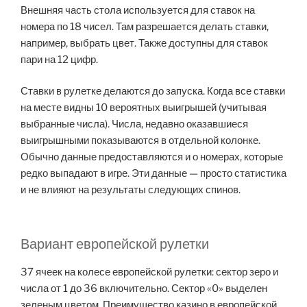
Внешняя часть стола используется для ставок на
номера по 18 чисел. Там разрешается делать ставки,
например, выбрать цвет. Также доступны для ставок
пари на 12 цифр.
Ставки в рулетке делаются до запуска. Когда все ставки
на месте видны 10 вероятных выигрышей (учитывая
выбранные числа). Числа, недавно оказавшиеся
выигрышными показываются в отдельной колонке.
Обычно данные предоставляются и о номерах, которые
редко выпадают в игре. Эти данные — просто статистика
и не влияют на результаты следующих спинов.
Вариант европейской рулетки
37 ячеек на колесе европейской рулетки: сектор зеро и
числа от 1 до 36 включительно. Сектор «0» выделен
зеленым цветом. Преимущество казино в европейской