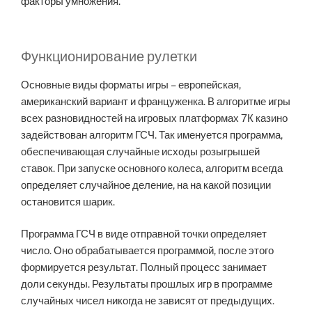
факторы умножения.
Функционирование рулетки
Основные виды форматы игры – европейская,
американский вариант и француженка. В алгоритме игры
всех разновидностей на игровых платформах 7К казино
задействован алгоритм ГСЧ. Так именуется программа,
обеспечивающая случайные исходы розыгрышей
ставок. При запуске основного колеса, алгоритм всегда
определяет случайное деление, на на какой позиции
остановится шарик.
Программа ГСЧ в виде отправной точки определяет
число. Оно обрабатывается программой, после этого
формируется результат. Полный процесс занимает
доли секунды. Результаты прошлых игр в программе
случайных чисел никогда не зависят от предыдущих.