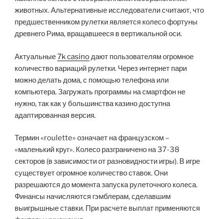
животных. Альтернативные исследователи считают, что
предшественником рулетки является колесо фортуны
древнего Рима, вращавшееся в вертикальной оси.
Актуальные
7k casino
дают пользователям огромное
количество вариаций рулетки. Через интернет пари
можно делать дома, с помощью телефона или
компьютера. Загружать программы на смартфон не
нужно, так как у большинства казино доступна
адаптированная версия.
Термин «roulette» означает на французском –
«маленький круг». Колесо разграничено на 37-38
секторов (в зависимости от разновидности игры). В игре
существует огромное количество ставок. Они
разрешаются до момента запуска рулеточного колеса.
Финансы начисляются гэмблерам, сделавшим
выигрышные ставки. При расчете выплат применяются