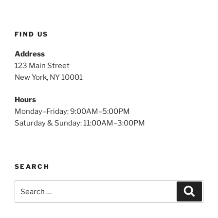
FIND US
Address
123 Main Street
New York, NY 10001
Hours
Monday–Friday: 9:00AM–5:00PM
Saturday & Sunday: 11:00AM–3:00PM
SEARCH
Search
Search
for: