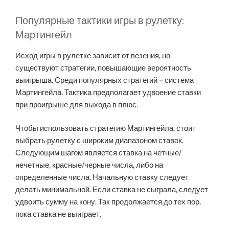
Популярные тактики игры в рулетку:
Мартингейл
Исход игры в рулетке зависит от везения, но
существуют стратегии, повышающие вероятность
выигрыша. Среди популярных стратегий – система
Мартингейла. Тактика предполагает удвоение ставки
при проигрыше для выхода в плюс.
Чтобы использовать стратегию Мартингейла, стоит
выбрать рулетку с широким диапазоном ставок.
Следующим шагом является ставка на четные/
нечетные, красные/черные числа, либо на
определенные числа. Начальную ставку следует
делать минимальной. Если ставка не сыграла, следует
удвоить сумму на кону. Так продолжается до тех пор,
пока ставка не выиграет.