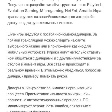
Популярные разработчики live-рулетки — это Playtech,
Evolution Gaming, Microgaming, NetEnt, Amatic. Игра
транслируется на английском языке, но интерфейс
доступен для русскоязычных игроков.
Live-игры ведутся с постоянной сменой дилеров. За
прямой трансляцией можно следить на сайте
выбранного казино или в приложении казино для
мобильных устройств. Игроки могут не только ставить,
но и общаться с дилерами, и с другими участниками за
столом в момент игры. Все ставки происходят в
реальном времени. В этом можно убедиться, попросив
дилера, к примеру, помахать рукой.
Дилеры в live-рулетке занимаются организацией
процесса. Прием ставок и выплата выигрышей –
полностью автоматизированные процессы. ПО
минимизирует вероятность ошибок, связанных с
человеческим фактором.