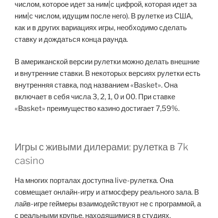
числом, которое идет за ним|с цифрой, которая идет за
ним|с числом, идущим после него). В рулетке из США,
как и в других вариациях игры, необходимо сделать
ставку и дождаться конца раунда.
В американской версии рулетки можно делать внешние
и внутренние ставки. В некоторых версиях рулетки есть
внутренняя ставка, под названием «Basket». Она
включает в себя числа 3, 2, 1, 0 и 00. При ставке
«Basket» преимущество казино достигает 7,59%.
Игры с живыми дилерами: рулетка в 7k
casino
На многих порталах доступна live-рулетка. Она
совмещает онлайн-игру и атмосферу реального зала. В
лайв-игре геймеры взаимодействуют не с программой, а
с реальными крупье, находящимися в студиях.