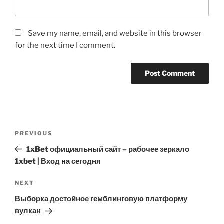
Save my name, email, and website in this browser
for the next time I comment.
Post
Previous
PREVIOUS
navigation
Post
1xBet официальный сайт – рабочее зеркало
1xbet | Вход на сегодня
Next
NEXT
Post
Выборка достойное гемблинговую платформу
вулкан