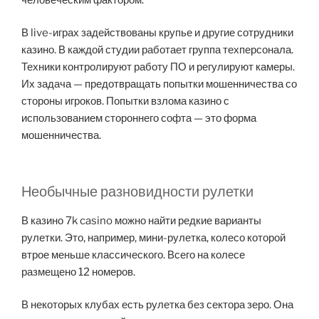
В live-играх задействованы крупье и другие сотрудники
казино. В каждой студии работает группа техперсонала.
Техники контролируют работу ПО и регулируют камеры.
Их задача — предотвращать попытки мошенничества со
стороны игроков. Попытки взлома казино с
использованием стороннего софта — это форма
мошенничества.
Необычные разновидности рулетки
В казино 7k casino можно найти редкие варианты
рулетки. Это, например, мини-рулетка, колесо которой
втрое меньше классического. Всего на колесе
размещено 12 номеров.
В некоторых клубах есть рулетка без сектора зеро. Она