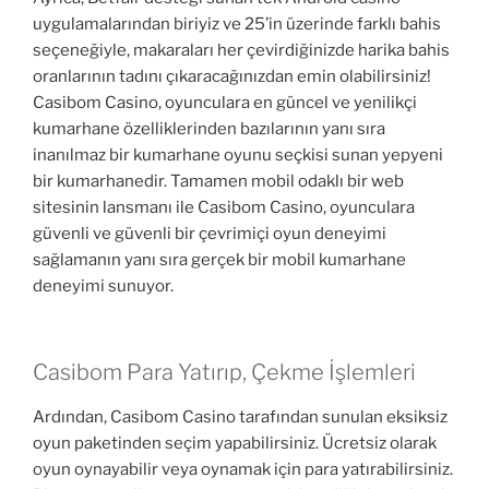
uygulamalarından biriyiz ve 25’in üzerinde farklı bahis
seçeneğiyle, makaraları her çevirdiğinizde harika bahis
oranlarının tadını çıkaracağınızdan emin olabilirsiniz!
Casibom Casino, oyunculara en güncel ve yenilikçi
kumarhane özelliklerinden bazılarının yanı sıra
inanılmaz bir kumarhane oyunu seçkisi sunan yepyeni
bir kumarhanedir. Tamamen mobil odaklı bir web
sitesinin lansmanı ile Casibom Casino, oyunculara
güvenli ve güvenli bir çevrimiçi oyun deneyimi
sağlamanın yanı sıra gerçek bir mobil kumarhane
deneyimi sunuyor.
Casibom Para Yatırıp, Çekme İşlemleri
Ardından, Casibom Casino tarafından sunulan eksiksiz
oyun paketinden seçim yapabilirsiniz. Ücretsiz olarak
oyun oynayabilir veya oynamak için para yatırabilirsiniz.