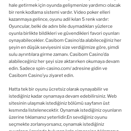
hale getirmek için oyunda gelişmenize yardımcı olacak
bir renk kodlama sistemi vardır. Video poker elleri
kazanmaya gelince, oyunu adil kılan 5 renk vardır:
Oyuncular, belki de adını bile duymadıkları yüzlerce
oyunla birlikte bildikleri ve güvendikleri favori oyunları
oynayabilecekler. Casibom Casino’da alabileceğiniz her
şeyin en düşük seviyesini size verdiğimize göre, şimdi
sulu ayrıntılara girme zamanı. Casibom Casino’da
alabileceğiniz her şeyi size aktarırken okumaya devam
edin. Sadece spin-casino.com/ adresine gidin ve
Casibom Casino’yu ziyaret edin.
Hatta tek bir oyunu ücretsiz olarak oynayabilir ve
istediğiniz kadar oynamaya devam edebilirsiniz. Web
sitesinin ulaşmak istediğiniz bölümü sayfanın üst
kısmında listelenecektir. Oynamak istediğiniz oyunların
üzerine tıklamanız yeterlidir.En sevdiğiniz oyunu
seçmekte zorlanıyorsanız, oynamak istediğiniz