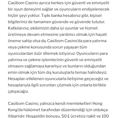
Casibom Casino ayrıca herkes için güvenli ve emniyetli
bir oyun deneyimi sağlar ve oyuncuların endişelenecek
hiçbir şeyi yoktur. Tıpkı banka hesabınız gibi, kişisel
bilgileriniz de tamamen güvende ve güvende tutulur.
Katkılarınız, ekibimizin daha iyi oyunlar ve hizmet
üretmeye devam etmesine yardımcı olmak için hayati
öneme sahip olsa da, Casibom Casino’da para yatırma
veya çekme konusunda sorun yaşayan tüm
oyunculardan özür dilemek istiyoruz. Oyuncuların para
yatırma ve çekme işlemlerinin güvenli ve emniyetli
olmasını sağlamaya kararlıyız ve bunların olduğundan
emin olmak için tüm dış kuruluşlarla temas halindeyiz.
Hesapları etkilenen oyuncularla iletişime geçeceğiz ve
hesaplarıyla ilgili sorunları çözmek için onlarla birlikte
çalışacağız.
Casibom Casino, yalnızca kendi memleketleri Hong
Kong’da hükümet tarafından düzenlendiği için oldukça
itibarlıdır. Hoşgeldin bonusu, 50 £ ücretsiz nakit ve 100