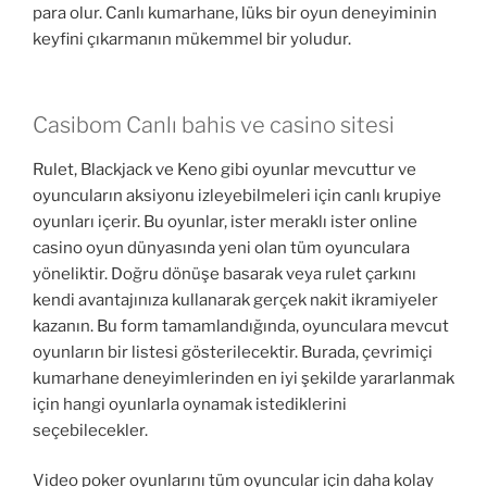
para olur. Canlı kumarhane, lüks bir oyun deneyiminin
keyfini çıkarmanın mükemmel bir yoludur.
Casibom Canlı bahis ve casino sitesi
Rulet, Blackjack ve Keno gibi oyunlar mevcuttur ve
oyuncuların aksiyonu izleyebilmeleri için canlı krupiye
oyunları içerir. Bu oyunlar, ister meraklı ister online
casino oyun dünyasında yeni olan tüm oyunculara
yöneliktir. Doğru dönüşe basarak veya rulet çarkını
kendi avantajınıza kullanarak gerçek nakit ikramiyeler
kazanın. Bu form tamamlandığında, oyunculara mevcut
oyunların bir listesi gösterilecektir. Burada, çevrimiçi
kumarhane deneyimlerinden en iyi şekilde yararlanmak
için hangi oyunlarla oynamak istediklerini
seçebilecekler.
Video poker oyunlarını tüm oyuncular için daha kolay