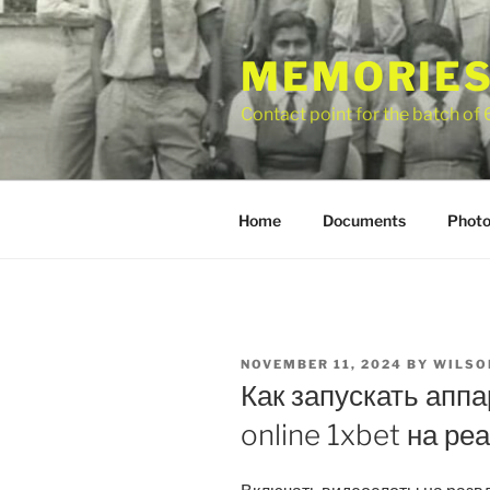
Skip
to
MEMORIES
content
Contact point for the batch of
Home
Documents
Photo
POSTED
NOVEMBER 11, 2024
BY
WILSO
ON
Как запускать аппа
online 1xbet на ре