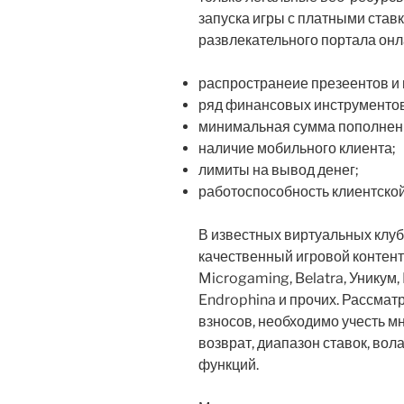
запуска игры с платными став
развлекательного портала онла
распространеие презеентов и 
ряд финансовых инструментов
минимальная сумма пополнен
наличие мобильного клиента;
лимиты на вывод денег;
работоспособность клиентско
В известных виртуальных клу
качественный игровой контент 
Microgaming, Belatra, Уникум,
Endrophina и прочих. Рассма
взносов, необходимо учесть 
возврат, диапазон ставок, во
функций.