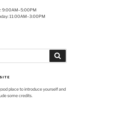
y: 9:00AM–5:00PM
unday: 11:00AM–3:00PM
Search
SITE
ood place to introduce yourself and
clude some credits.