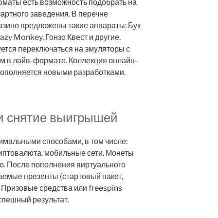
маты есть возможность подобрать на
зартного заведения. В перечне
азино предложены такие аппараты: Бук
azy Monkey, Гонзо Квест и другие.
ется переключаться на эмуляторы с
грам в лайв-формате. Коллекция онлайн-
дополняется новыми разработками.
 и снятие выигрышей
имальными способами, в том числе:
риптовалюта, мобильные сети. Монеты
о. После пополнения виртуального
аемые презенты (стартовый пакет,
 Призовые средства или freespins
спешный результат.