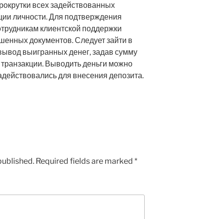
рокрутки всех задействованных
ции личности. Для подтверждения
отрудникам клиентской поддержки
шенных документов. Следует зайти в
вывод выигранных денег, задав сумму
 транзакции. Выводить деньги можно
задействовались для внесения депозита.
published.
Required fields are marked
*