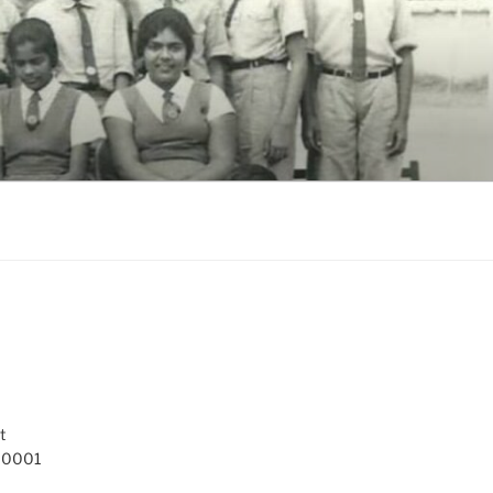
t
 10001