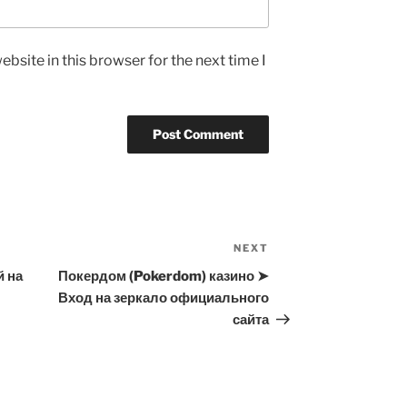
bsite in this browser for the next time I
NEXT
Next
Post
й на
Покердом (Pokerdom) казино ➤
Вход на зеркало официального
сайта