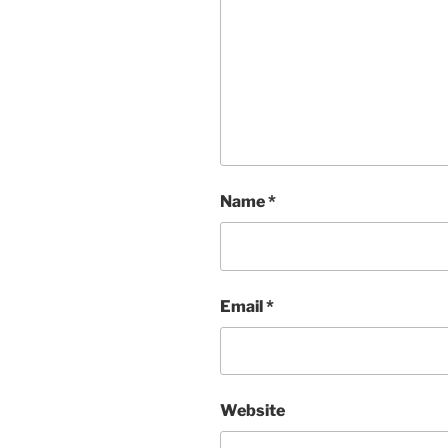
Name
*
Email
*
Website