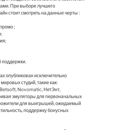
ками. При выборе лучшего
йн стоит смотреть на данные черты :
промо ;
;
ия;
й поддержки.
бах опубликован исключительно
мировых студий, такие как:
 Betsoft, Novomatic, НетЭнт,
тривая эмуляторы для первоначальных
множители для выигрышей, ожидаемый
латильность, поддержку бонусных