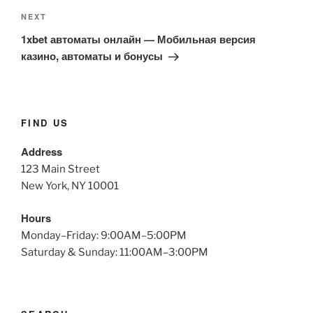
Next
NEXT
Post
1xbet автоматы онлайн — Мобильная версия
казино, автоматы и бонусы
FIND US
Address
123 Main Street
New York, NY 10001
Hours
Monday–Friday: 9:00AM–5:00PM
Saturday & Sunday: 11:00AM–3:00PM