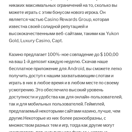
никаких максимальных ограничений на то, сколько вы
можете играть с этим бонусом нового игрока. Он
является частью Casino Rewards Group, которая
известна своей солидной репутацией и
высококачественными веб-сайтами, такими как Yukon
Gold, Luxury Casino, Capt.
Казино предлагает 100%-ное совпадение до $ 100,00
на ваш 1-й депозит каждую неделю. Скачав наше
бесплатное приложение для Android, вы сможете легко
получить доступ к нашим захватывающим слотам и
играть в них в любое время и в любом месте по своему
усмотрению. Это обеспечило высокий уровень
доступности и удобства как для онлайн-пользователей,
так и для мобильных пользователей. Геймплей,
предлагаемый некоторыми сайтами казино, лучше, чем
другие.Некоторые из них более разнообразны, с
множеством разных тем и игр, тогда как другие могут