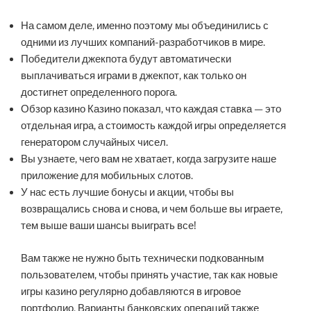
На самом деле, именно поэтому мы объединились с
одними из лучших компаний-разработчиков в мире.
Победители джекпота будут автоматически
выплачиваться играми в джекпот, как только он
достигнет определенного порога.
Обзор казино Казино показал, что каждая ставка — это
отдельная игра, а стоимость каждой игры определяется
генератором случайных чисел.
Вы узнаете, чего вам не хватает, когда загрузите наше
приложение для мобильных слотов.
У нас есть лучшие бонусы и акции, чтобы вы
возвращались снова и снова, и чем больше вы играете,
тем выше ваши шансы выиграть все!
Вам также не нужно быть технически подкованным
пользователем, чтобы принять участие, так как новые
игры казино регулярно добавляются в игровое
портфолио. Варианты банковских операций также