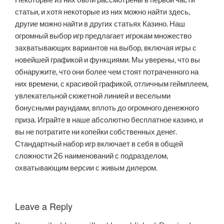
статьи, и хотя некоторые из них можно найти здесь,
другие можно найти в других статьях Казино. Наш
огромный выбор игр предлагает игрокам множество
захватывающих вариантов на выбор, включая игры с
новейшей графикой и функциями. Мы уверены, что вы
обнаружите, что они более чем стоят потраченного на
них времени, с красивой графикой, отличным геймплеем,
увлекательной сюжетной линией и веселыми
бонусными раундами, вплоть до огромного денежного
приза. Играйте в наше абсолютно бесплатное казино, и
вы не потратите ни копейки собственных денег.
Стандартный набор игр включает в себя в общей
сложности 26 наименований с подразделом,
охватывающим версии с живым дилером.
Leave a Reply