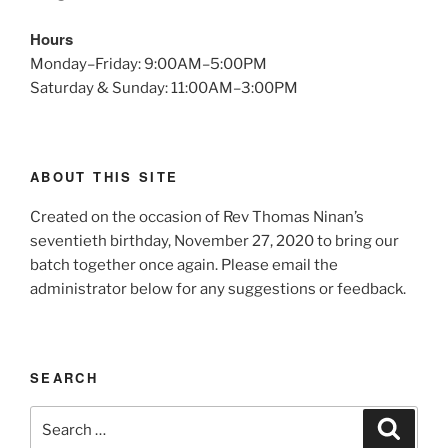
Hours
Monday–Friday: 9:00AM–5:00PM
Saturday & Sunday: 11:00AM–3:00PM
ABOUT THIS SITE
Created on the occasion of Rev Thomas Ninan’s
seventieth birthday, November 27, 2020 to bring our
batch together once again. Please email the
administrator below for any suggestions or feedback.
SEARCH
Search
Search
for: