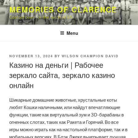
Skip
MEMORIES OF CLARENCE
to
Contact point for the batch of 65
content
Menu
POSTED
NOVEMBER 13, 2024
BY
WILSON CHAMPION DAVID
ON
Казино на деньги | Рабочее
зеркало сайта, зеркало казино
онлайн
Шикарные домашние животные, хрустальные коты
любят Кошки наличными, или найдут впечатляющие
функции, такие как виртуальный зум и 3D-барабаны в
огненных слотах, таких как Ракета и Горячий. Во все
игры можно играть как на настольной платформе, так и в
мобильных версиях. В Блэк Джеке выигрывает лучшая