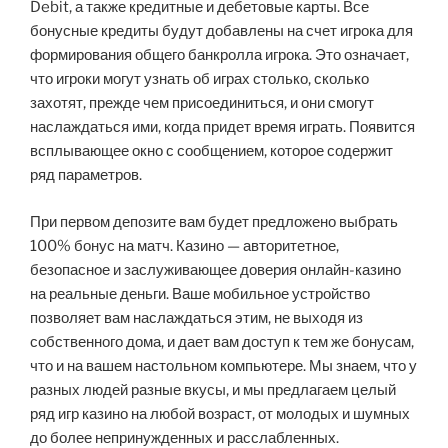
Debit, а также кредитные и дебетовые карты. Все
бонусные кредиты будут добавлены на счет игрока для
формирования общего банкролла игрока. Это означает,
что игроки могут узнать об играх столько, сколько
захотят, прежде чем присоединиться, и они смогут
наслаждаться ими, когда придет время играть. Появится
всплывающее окно с сообщением, которое содержит
ряд параметров.
При первом депозите вам будет предложено выбрать
100% бонус на матч. Казино — авторитетное,
безопасное и заслуживающее доверия онлайн-казино
на реальные деньги. Ваше мобильное устройство
позволяет вам наслаждаться этим, не выходя из
собственного дома, и дает вам доступ к тем же бонусам,
что и на вашем настольном компьютере. Мы знаем, что у
разных людей разные вкусы, и мы предлагаем целый
ряд игр казино на любой возраст, от молодых и шумных
до более непринужденных и расслабленных.