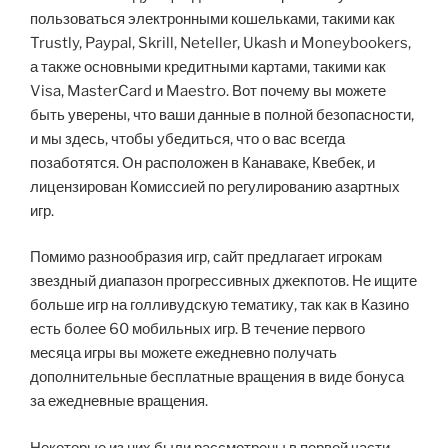
пользоваться электронными кошельками, такими как
Trustly, Paypal, Skrill, Neteller, Ukash и Moneybookers,
а также основными кредитными картами, такими как
Visa, MasterCard и Maestro. Вот почему вы можете
быть уверены, что ваши данные в полной безопасности,
и мы здесь, чтобы убедиться, что о вас всегда
позаботятся. Он расположен в Канаваке, Квебек, и
лицензирован Комиссией по регулированию азартных
игр.
Помимо разнообразия игр, сайт предлагает игрокам
звездный диапазон прогрессивных джекпотов. Не ищите
больше игр на голливудскую тематику, так как в Казино
есть более 60 мобильных игр. В течение первого
месяца игры вы можете ежедневно получать
дополнительные бесплатные вращения в виде бонуса
за ежедневные вращения.
Некоторые из них были рассмотрены в первой части