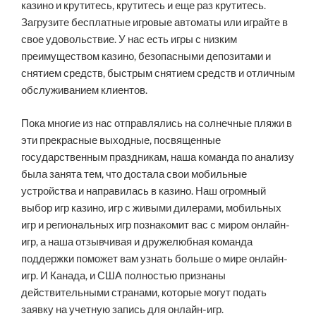
казино и крутитесь, крутитесь и еще раз крутитесь.
Загрузите бесплатные игровые автоматы или играйте в
свое удовольствие. У нас есть игры с низким
преимуществом казино, безопасными депозитами и
снятием средств, быстрым снятием средств и отличным
обслуживанием клиентов.
Пока многие из нас отправлялись на солнечные пляжи в
эти прекрасные выходные, посвященные
государственным праздникам, наша команда по анализу
была занята тем, что достала свои мобильные
устройства и направилась в казино. Наш огромный
выбор игр казино, игр с живыми дилерами, мобильных
игр и региональных игр познакомит вас с миром онлайн-
игр, а наша отзывчивая и дружелюбная команда
поддержки поможет вам узнать больше о мире онлайн-
игр. И Канада, и США полностью признаны
действительными странами, которые могут подать
заявку на учетную запись для онлайн-игр.