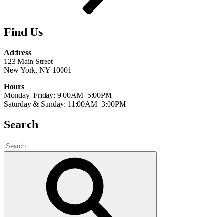
Find Us
Address
123 Main Street
New York, NY 10001
Hours
Monday–Friday: 9:00AM–5:00PM
Saturday & Sunday: 11:00AM–3:00PM
Search
Search
for:
Search