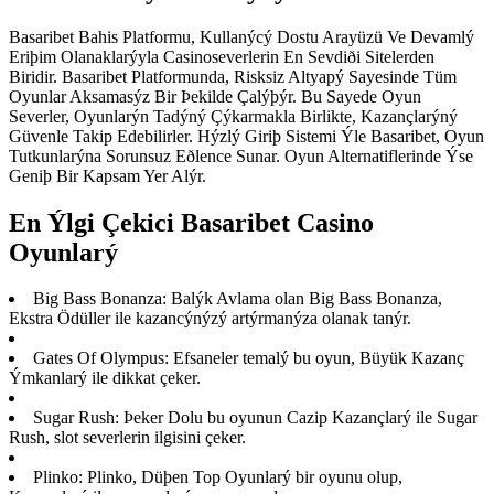
Basaribet Bahis Platformu, Kullanýcý Dostu Arayüzü Ve Devamlý
Eriþim Olanaklarýyla Casinoseverlerin En Sevdiði Sitelerden
Biridir. Basaribet Platformunda, Risksiz Altyapý Sayesinde Tüm
Oyunlar Aksamasýz Bir Þekilde Çalýþýr. Bu Sayede Oyun
Severler, Oyunlarýn Tadýný Çýkarmakla Birlikte, Kazançlarýný
Güvenle Takip Edebilirler. Hýzlý Giriþ Sistemi Ýle Basaribet, Oyun
Tutkunlarýna Sorunsuz Eðlence Sunar. Oyun Alternatiflerinde Ýse
Geniþ Bir Kapsam Yer Alýr.
En Ýlgi Çekici Basaribet Casino
Oyunlarý
Big Bass Bonanza: Balýk Avlama olan Big Bass Bonanza,
Ekstra Ödüller ile kazancýnýzý artýrmanýza olanak tanýr.
Gates Of Olympus: Efsaneler temalý bu oyun, Büyük Kazanç
Ýmkanlarý ile dikkat çeker.
Sugar Rush: Þeker Dolu bu oyunun Cazip Kazançlarý ile Sugar
Rush, slot severlerin ilgisini çeker.
Plinko: Plinko, Düþen Top Oyunlarý bir oyunu olup,