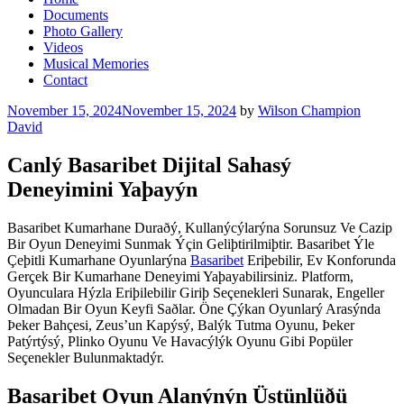
Documents
Photo Gallery
Videos
Musical Memories
Contact
Posted
November 15, 2024
November 15, 2024
by
Wilson Champion
on
David
Canlý Basaribet Dijital Sahasý
Deneyimini Yaþayýn
Basaribet Kumarhane Duraðý, Kullanýcýlarýna Sorunsuz Ve Cazip
Bir Oyun Deneyimi Sunmak Ýçin Geliþtirilmiþtir. Basaribet Ýle
Çeþitli Kumarhane Oyunlarýna
Basaribet
Eriþebilir, Ev Konforunda
Gerçek Bir Kumarhane Deneyimi Yaþayabilirsiniz. Platform,
Oyunculara Hýzla Eriþilebilir Giriþ Seçenekleri Sunarak, Engeller
Olmadan Bir Oyun Keyfi Saðlar. Öne Çýkan Oyunlarý Arasýnda
Þeker Bahçesi, Zeus’un Kapýsý, Balýk Tutma Oyunu, Þeker
Patýrtýsý, Plinko Oyunu Ve Havacýlýk Oyunu Gibi Popüler
Seçenekler Bulunmaktadýr.
Basaribet Oyun Alanýnýn Üstünlüðü