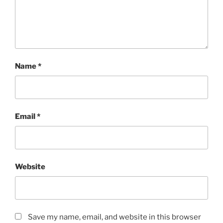
Name
*
Email
*
Website
Save my name, email, and website in this browser