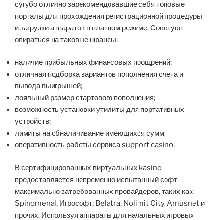
сугубо отлично зарекомендовавшие себя топовые
порталы для прохождения регистрационной процедуры
и загрузки аппаратов в платном режиме. Советуют
опираться на таковые нюансы:
наличие прибыльных финансовых поощрений;
отличная подборка вариантов пополнения счета и
вывода выигрышей;
лояльный размер стартового пополнения;
возможность установки утилиты для портативных
устройств;
лимиты на обналичивание имеющихся сумм;
оперативность работы сервиса support casino.
В сертифицированных виртуальных kasino
предоставляется непременно испытанный софт
максимально затребованных провайдеров, таких как:
Spinomenal, Игрософт, Belatra, Nolimit City, Amusnet и
прочих. Используя аппараты для начальных игровых