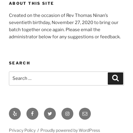
ABOUT THIS SITE
Created on the occasion of Rev Thomas Ninan’s
seventieth birthday, November 27, 2020 to bring our
batch together once again. Please email the
administrator below for any suggestions or feedback.
SEARCH
Search
Search
for:
Yelp
Facebook
Twitter
Instagram
Email
administrator
Privacy Policy
Proudly powered by WordPress