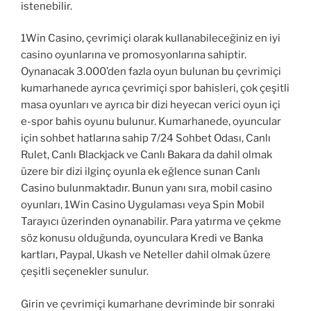
istenebilir.
1Win Casino, çevrimiçi olarak kullanabileceğiniz en iyi
casino oyunlarına ve promosyonlarına sahiptir.
Oynanacak 3.000’den fazla oyun bulunan bu çevrimiçi
kumarhanede ayrıca çevrimiçi spor bahisleri, çok çeşitli
masa oyunları ve ayrıca bir dizi heyecan verici oyun içi
e-spor bahis oyunu bulunur. Kumarhanede, oyuncular
için sohbet hatlarına sahip 7/24 Sohbet Odası, Canlı
Rulet, Canlı Blackjack ve Canlı Bakara da dahil olmak
üzere bir dizi ilginç oyunla ek eğlence sunan Canlı
Casino bulunmaktadır. Bunun yanı sıra, mobil casino
oyunları, 1Win Casino Uygulaması veya Spin Mobil
Tarayıcı üzerinden oynanabilir. Para yatırma ve çekme
söz konusu olduğunda, oyunculara Kredi ve Banka
kartları, Paypal, Ukash ve Neteller dahil olmak üzere
çeşitli seçenekler sunulur.
Girin ve çevrimiçi kumarhane devriminde bir sonraki