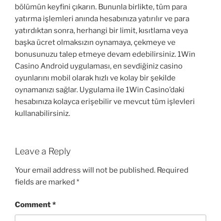
bölümün keyfini çıkarın. Bununla birlikte, tüm para
yatırma işlemleri anında hesabınıza yatırılır ve para
yatırdıktan sonra, herhangi bir limit, kısıtlama veya
başka ücret olmaksızın oynamaya, çekmeye ve
bonusunuzu talep etmeye devam edebilirsiniz. 1Win
Casino Android uygulaması, en sevdiğiniz casino
oyunlarını mobil olarak hızlı ve kolay bir şekilde
oynamanızı sağlar. Uygulama ile 1Win Casino’daki
hesabınıza kolayca erişebilir ve mevcut tüm işlevleri
kullanabilirsiniz.
Leave a Reply
Your email address will not be published.
Required
fields are marked
*
Comment
*