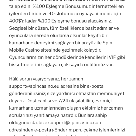
talep edin! %100 Eşleşme Bonusumuz internetteki en
iyilerden biridir ve 40 slotumuzu oynayabilmeniz için
400$’a kadar %100 Eşleşme bonusu alacaksınız.
Sezgisel bir düzen, tüm özelliklerde basit adımlar ve
oyunculara nerede olurlarsa olsunlar keyifli bir
kumarhane deneyimi sağlayan bir arayüz ile Spin
Mobile Casino sitesinde gezinmek kolaydır.
Oyuncularımızın her döndüklerinde kendilerini VIP gibi
hissetmelerini sağlayan çok sayıda ödülümüz var.
Hâlâ sorun yaşıyorsanız, her zaman
support@spincasino.eu adresine bir e-posta
gönderebilirsiniz; size yardımcı olmaktan memnuniyet
duyarız. Dost canlısı ve 7/24 ulaşılabilir çevrimiçi
kumarhane uzmanlarından oluşan ekibimiz her zaman
sorularınızı yanıtlamaya hazırdır. Bunlara sahip
olduğunuzda, bize support@spincasino.com
adresinden e-posta gönderin; para çekme işlemlerinizi