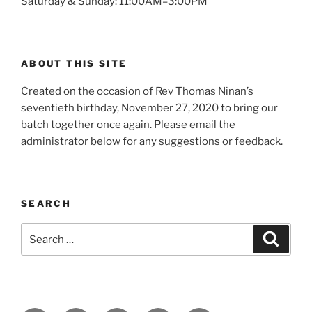
Saturday & Sunday: 11:00AM–3:00PM
ABOUT THIS SITE
Created on the occasion of Rev Thomas Ninan’s
seventieth birthday, November 27, 2020 to bring our
batch together once again. Please email the
administrator below for any suggestions or feedback.
SEARCH
Search
Search
for: