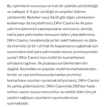
Bu, işlemlerin sorunsuz ve hızlı bir şekilde yürütüldüğü
ve yaklaşık 3-5 gün sürdüğü en popüler ödeme
yöntemidir. Neteller veya Skrill gibi diğer yöntemleri
kullanmayı da seçebilirsiniz.1Win Casino ile ilk para
yatırma işleminizi yapmaya karar verirseniz, anında,
hatta para yatırmadan bonusun tadını çıkarabilirsiniz.
1Win Casino, hesabınızda iyi bir nakit bakiyesi ve daha
da önemlisi iyi bir ruh hali ile başlamanızı sağlamak için
oyunculara özel para yatırmadan bonus promosyonları
sunar! 1Win Casino’nun mobil bir kumarhanesi
olmasına rağmen, ilk piyasaya sürülenlerden biri
değildi. Kesinlikle en popüler mobil kumarhanelerden
biridir ve cep telefonunuzda harika çevrimiçi
kumarhane oyunları oynamak istiyorsanız, 1Win Casino
ile yanlış gidemezsiniz. 1Win Casino’da 200’den fazla
online casino oyunu mevcuttur ve sektör lideri birçok
yazılım sağlayıcı oyunlarını oyuncularımıza
sunmaktadır.