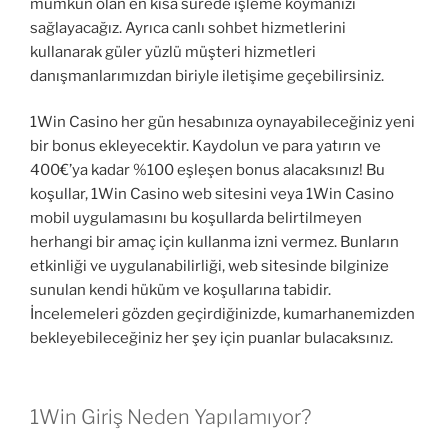
mümkün olan en kısa sürede işleme koymanızı
sağlayacağız. Ayrıca canlı sohbet hizmetlerini
kullanarak güler yüzlü müşteri hizmetleri
danışmanlarımızdan biriyle iletişime geçebilirsiniz.
1Win Casino her gün hesabınıza oynayabileceğiniz yeni
bir bonus ekleyecektir. Kaydolun ve para yatırın ve
400€’ya kadar %100 eşleşen bonus alacaksınız! Bu
koşullar, 1Win Casino web sitesini veya 1Win Casino
mobil uygulamasını bu koşullarda belirtilmeyen
herhangi bir amaç için kullanma izni vermez. Bunların
etkinliği ve uygulanabilirliği, web sitesinde bilginize
sunulan kendi hüküm ve koşullarına tabidir.
İncelemeleri gözden geçirdiğinizde, kumarhanemizden
bekleyebileceğiniz her şey için puanlar bulacaksınız.
1Win Giriş Neden Yapılamıyor?