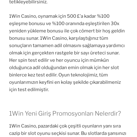
tetikleyebilirsiniz.
1Win Casino, oynamak için 500 £’a kadar %100
eşleşme bonusu ve %100 oranında eşleştirilen 30x
yeniden yükleme bonusu ile çok cömert bir hoş geldin
bonusu sunar. 1Win Casino, karşılaştığınız tüm
sonuçların tamamen adil olmasını sağlamaya yardımcı
olmak için gerçekten rastgele bir sayı üreteci sunar.
Her spin test edilir ve her oyuncu için mümkün
olduğunca adil olduğundan emin olmak için her slot
binlerce kez test edilir. Oyun teknolojimiz, tüm
oyunlarımızın keyfini en kolay şekilde çıkarabilmeniz
için test edilmiştir.
1Win Yeni Giriş Promosyonları Nelerdir?
1Win Casino, pazardaki çok çeşitli oyunların yanı sıra
cazip bir slot oyunu seçkisi sunar. Bu slotlarda şansınızı