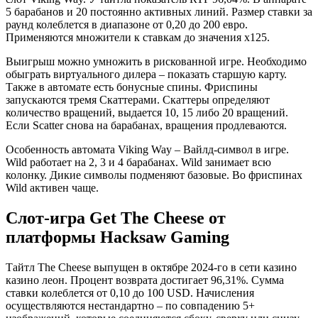
5 барабанов и 20 постоянно активных линий. Размер ставки за
раунд колеблется в диапазоне от 0,20 до 200 евро.
Применяются множители к ставкам до значения x125.
Выигрыш можно умножить в рискованной игре. Необходимо
обыграть виртуального дилера – показать старшую карту.
Также в автомате есть бонусные спины. Фриспины
запускаются тремя Скаттерами. Скаттеры определяют
количество вращений, выдается 10, 15 либо 20 вращений.
Если Scatter снова на барабанах, вращения продлеваются.
Особенность автомата Viking Way – Вайлд-символ в игре.
Wild работает на 2, 3 и 4 барабанах. Wild занимает всю
колонку. Дикие символы подменяют базовые. Во фриспинах
Wild активен чаще.
Слот-игра Get The Cheese от
платформы Hacksaw Gaming
Тайтл The Cheese выпущен в октябре 2024-го в сети казино
казино леон. Процент возврата достигает 96,31%. Сумма
ставки колеблется от 0,10 до 100 USD. Начисления
осуществляются нестандартно – по совпадению 5+