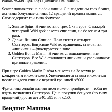
Рыбак может притянуть увеличивает линии.
Scatter появляется на любой линии. С выпадением трех Scatter,
активны бонусные спины. 12 вращений предоставляются.
Слот содержит три типа бонусов:
Sunrise Spins. Начинаются с трех Скаттеров. С каждой
четверкой Wild добавляется еще спин, не более чем три
раза.
Держи Линию Спинов. Появляется с четырех
Скаттеров. Бонусные Wild во вращениях становятся
«липкими» – фиксируются в зоне.
Golden Bonus Marlin. Начинается выпадением пяти
Скаттеров. Все Wild становятся липкими и увеличивают
призовые вращения.
При игре Golden Marlin Рыбка меняется на Золотую (с
конкретным множителем). Увеличивается ставка множителя
после каждого спина с верхней границей x5000.
Фриспины онлайн казино леон можно приобрести, чтобы не
ждать появления Скаттеров. Цена покупки бонусов (по типу
вращений) достигает x40, x95 или x250.
Вендинг Машина