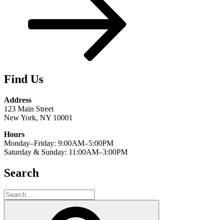
Find Us
Address
123 Main Street
New York, NY 10001
Hours
Monday–Friday: 9:00AM–5:00PM
Saturday & Sunday: 11:00AM–3:00PM
Search
Search
for:
Search