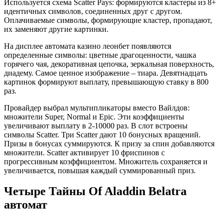
Используется схема Scatter Pays: формируются кластеры из 8+
идентичных символов, соединенных друг с другом.
Оплачиваемые символы, формирующие кластер, пропадают,
их заменяют другие картинки.
На дисплее автомата казино леонбет появляются
определенные символы: цветные драгоценности, чашка
горячего чая, декоративная цепочка, зеркальная поверхность,
диадему. Самое ценное изображение – тиара. Девятнадцать
картинок формируют выплату, превышающую ставку в 800
раз.
Провайдер выбрал мультипликаторы вместо Вайлдов:
множители Super, Normal и Epic. Эти коэффициенты
увеличивают выплату в 2-10000 раз. В слот встроены
символы Scatter. Три Scatter дают 10 бонусных вращений.
Призы в бонусах суммируются. К призу за спин добавляются
множители. Scatter активирует 10 фриспинов с
прогрессивным коэффициентом. Множитель сохраняется и
увеличивается, повышая каждый суммированный приз.
Четыре Тайны Of Aladdin Belatra
автомат