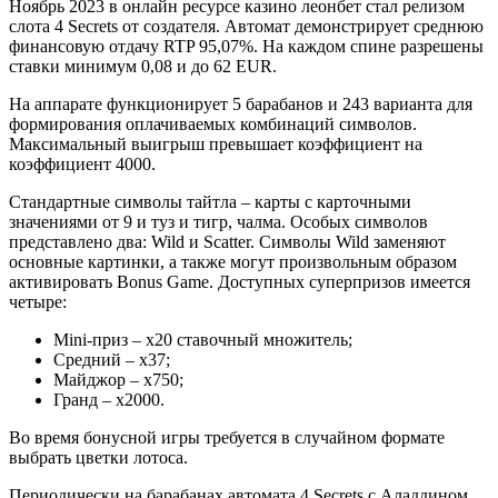
Ноябрь 2023 в онлайн ресурсе казино леонбет стал релизом
слота 4 Secrets от создателя. Автомат демонстрирует среднюю
финансовую отдачу RTP 95,07%. На каждом спине разрешены
ставки минимум 0,08 и до 62 EUR.
На аппарате функционирует 5 барабанов и 243 варианта для
формирования оплачиваемых комбинаций символов.
Максимальный выигрыш превышает коэффициент на
коэффициент 4000.
Стандартные символы тайтла – карты с карточными
значениями от 9 и туз и тигр, чалма. Особых символов
представлено два: Wild и Scatter. Символы Wild заменяют
основные картинки, а также могут произвольным образом
активировать Bonus Game. Доступных суперпризов имеется
четыре:
Mini-приз – x20 ставочный множитель;
Средний – x37;
Майджор – x750;
Гранд – x2000.
Во время бонусной игры требуется в случайном формате
выбрать цветки лотоса.
Периодически на барабанах автомата 4 Secrets с Аладдином