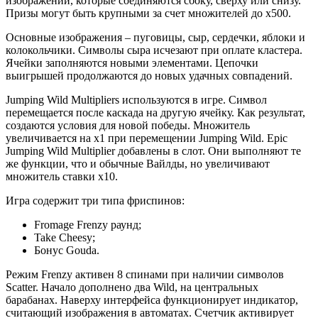
изображений, которые соединяются сбоку, сверху или снизу.
Призы могут быть крупными за счет множителей до x500.
Основные изображения – пуговицы, сыр, сердечки, яблоки и
колокольчики. Символы сыра исчезают при оплате кластера.
Ячейки заполняются новыми элементами. Цепочки
выигрышей продолжаются до новых удачных совпадений.
Jumping Wild Multipliers используются в игре. Символ
перемещается после каскада на другую ячейку. Как результат,
создаются условия для новой победы. Множитель
увеличивается на x1 при перемещении Jumping Wild. Epic
Jumping Wild Multiplier добавлены в слот. Они выполняют те
же функции, что и обычные Вайлды, но увеличивают
множитель ставки x10.
Игра содержит три типа фриспинов:
Fromage Frenzy раунд;
Take Cheesy;
Бонус Gouda.
Режим Frenzy активен 8 спинами при наличии символов
Scatter. Начало дополнено два Wild, на центральных
барабанах. Наверху интерфейса функционирует индикатор,
считающий изображения в автоматах. Счетчик активирует