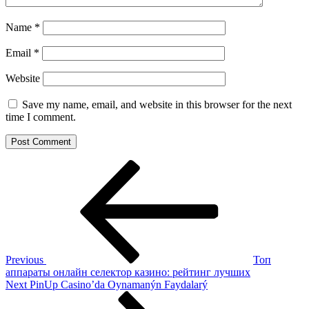
Name
*
Email
*
Website
Save my name, email, and website in this browser for the next
time I comment.
Post
Previous
Post
navigation
Previous
Топ
аппараты онлайн селектор казино: рейтинг лучших
Next
Next
PinUp Casino’da Oynamanýn Faydalarý
Post