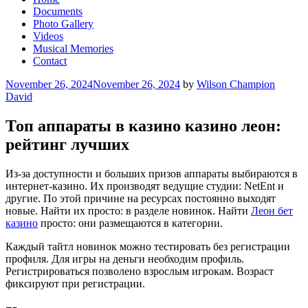
Documents
Photo Gallery
Videos
Musical Memories
Contact
Posted
November 26, 2024
November 26, 2024
by
Wilson Champion
on
David
Топ аппараты в казино казино леон:
рейтинг лучших
Из-за доступности и больших призов аппараты выбираются в
интернет-казино. Их производят ведущие студии: NetEnt и
другие. По этой причине на ресурсах постоянно выходят
новые. Найти их просто: в разделе новинок. Найти
Леон бет
казино
просто: они размещаются в категории.
Каждый тайтл новинок можно тестировать без регистрации
профиля. Для игры на деньги необходим профиль.
Регистрироваться позволено взрослым игрокам. Возраст
фиксируют при регистрации.