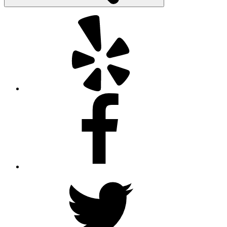
Yelp
Facebook
Twitter