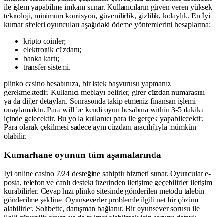
ile işlem yapabilme imkanı sunar. Kullanıcıların güven veren yüksek
teknoloji, minimum komisyon, güvenilirlik, gizlilik, kolaylık. En İyi
kumar siteleri oyuncuları aşağıdaki ödeme yöntemlerini hesaplarına:
kripto coinler;
elektronik cüzdanı;
banka kartı;
transfer sistemi.
plinko casino hesabınıza, bir istek başvurusu yapmanız
gerekmektedir. Kullanıcı meblayı belirler, girer cüzdan numarasını
ya da diğer detayları. Sonrasonda takip etmeniz finansan işlemi
onaylamaktır. Para will be kendi oyun hesabına within 3-5 dakika
içinde gelecektir. Bu yolla kullanıcı para ile gerçek yapabilecektir.
Para olarak çekilmesi sadece aynı cüzdanı aracılığıyla mümkün
olabilir.
Kumarhane oyunun tüm aşamalarında
Iyi online casino 7/24 desteğine sahiptir hizmeti sunar. Oyuncular e-
posta, telefon ve canlı destekt üzerinden iletişime geçebilirler iletişim
kurabilirler. Cevap hızı plinko sitesinde gönderilen metodu talebin
gönderilme şekline. Oyunseverler problemle ilgili net bir çözüm
alabilirler. Sohbette, danışman bağlanır. Bir oyunsever sorusu ile