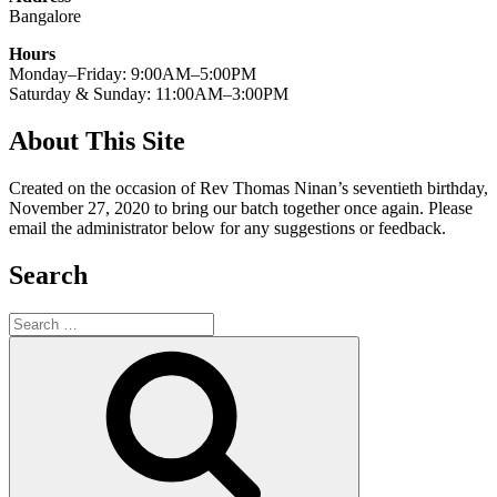
Bangalore
Hours
Monday–Friday: 9:00AM–5:00PM
Saturday & Sunday: 11:00AM–3:00PM
About This Site
Created on the occasion of Rev Thomas Ninan’s seventieth birthday,
November 27, 2020 to bring our batch together once again. Please
email the administrator below for any suggestions or feedback.
Search
Search
for:
Search