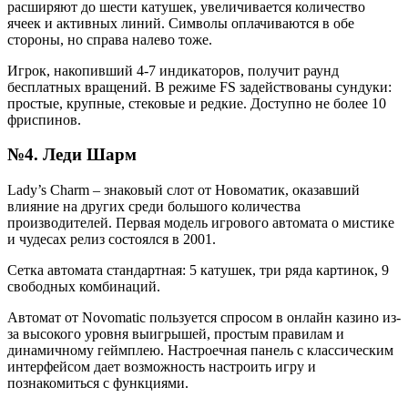
расширяют до шести катушек, увеличивается количество
ячеек и активных линий. Символы оплачиваются в обе
стороны, но справа налево тоже.
Игрок, накопивший 4-7 индикаторов, получит раунд
бесплатных вращений. В режиме FS задействованы сундуки:
простые, крупные, стековые и редкие. Доступно не более 10
фриспинов.
№4. Леди Шарм
Lady’s Charm – знаковый слот от Новоматик, оказавший
влияние на других среди большого количества
производителей. Первая модель игрового автомата о мистике
и чудесах релиз состоялся в 2001.
Сетка автомата стандартная: 5 катушек, три ряда картинок, 9
свободных комбинаций.
Автомат от Novomatic пользуется спросом в онлайн казино из-
за высокого уровня выигрышей, простым правилам и
динамичному геймплею. Настроечная панель с классическим
интерфейсом дает возможность настроить игру и
познакомиться с функциями.