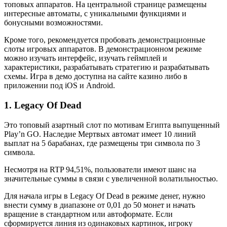
топовых аппаратов. На центральной странице размещены
интересные автоматы, с уникальными функциями и
бонусными возможностями.
Кроме того, рекомендуется пробовать демонстрационные
слоты игровых аппаратов. В демонстрационном режиме
можно изучать интерфейс, изучать геймплей и
характеристики, разрабатывать стратегию и разрабатывать
схемы. Игра в демо доступна на сайте казино либо в
приложении под iOS и Android.
1. Legacy Of Dead
Это топовый азартный слот по мотивам Египта выпущенный
Play’n GO. Наследие Мертвых автомат имеет 10 линий
выплат на 5 барабанах, где размещены три символа по 3
символа.
Несмотря на RTP 94,51%, пользователи имеют шанс на
значительные суммы в связи с увеличенной волатильностью.
Для начала игры в Legacy Of Dead в режиме денег, нужно
внести сумму в диапазоне от 0,01 до 50 монет и начать
вращение в стандартном или автоформате. Если
сформируется линия из одинаковых картинок, игроку