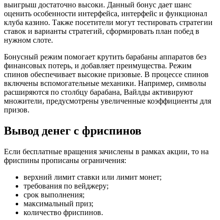
выигрыш достаточно высоки. Данный бонус дает шанс
оценить особенности интерфейса, интерфейс и функционал
клуба казино. Также посетители могут тестировать стратегии
ставок и варианты стратегий, сформировать план побед в
нужном слоте.
Бонусный режим помогает крутить барабаны аппаратов без
финансовых потерь, и добавляет преимущества. Режим
спинов обеспечивает высокие призовые. В процессе спинов
включены вспомогательные механики. Например, символы
расширяются по столбцу барабана, Вайлды активируют
множители, предусмотрены увеличенные коэффициенты для
призов.
Вывод денег с фриспинов
Если бесплатные вращения зачислены в рамках акции, то на
фриспины прописаны ограничения:
верхний лимит ставки или лимит монет;
требования по вейджеру;
срок выполнения;
максимальный приз;
количество фриспинов.