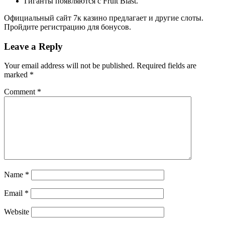
Гиганты появляются с Fruit Blast.
Официальный сайт 7к казино предлагает и другие слоты.
Пройдите регистрацию для бонусов.
Leave a Reply
Your email address will not be published.
Required fields are
marked
*
Comment
*
Name
*
Email
*
Website