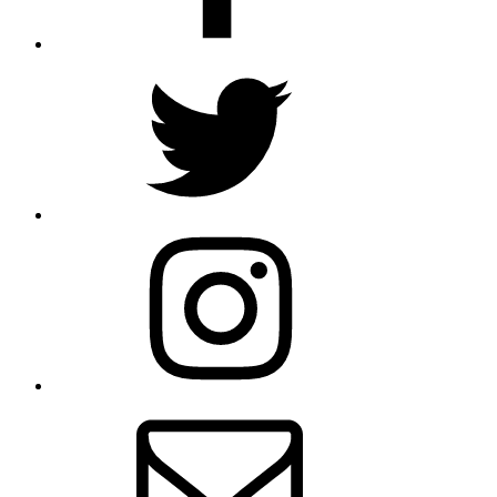
Twitter
Instagram
Email
administrator