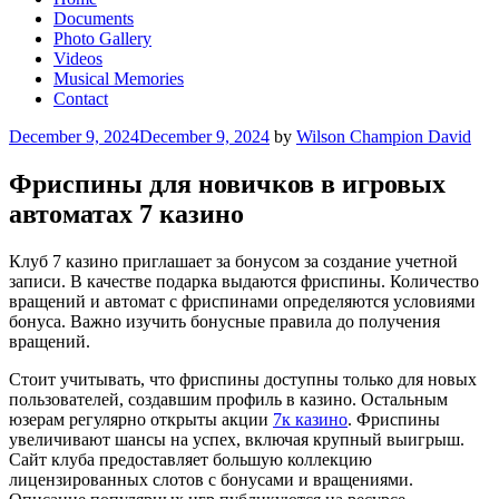
Documents
Photo Gallery
Videos
Musical Memories
Contact
Posted
December 9, 2024
December 9, 2024
by
Wilson Champion David
on
Фриспины для новичков в игровых
автоматах 7 казино
Клуб 7 казино приглашает за бонусом за создание учетной
записи. В качестве подарка выдаются фриспины. Количество
вращений и автомат с фриспинами определяются условиями
бонуса. Важно изучить бонусные правила до получения
вращений.
Стоит учитывать, что фриспины доступны только для новых
пользователей, создавшим профиль в казино. Остальным
юзерам регулярно открыты акции
7к казино
. Фриспины
увеличивают шансы на успех, включая крупный выигрыш.
Сайт клуба предоставляет большую коллекцию
лицензированных слотов с бонусами и вращениями.