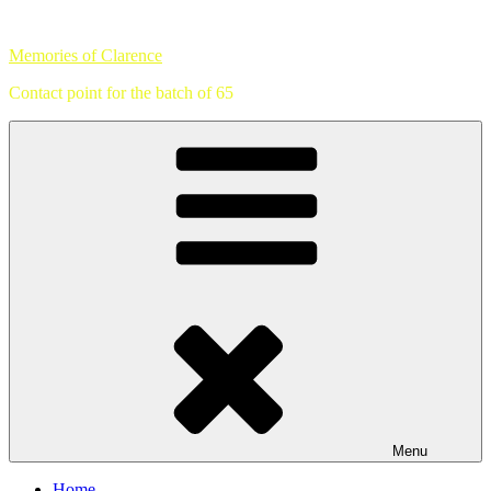
Skip
to
Memories of Clarence
content
Contact point for the batch of 65
Menu
Home