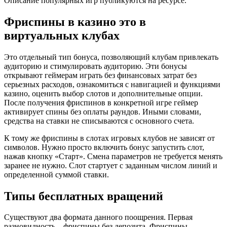
Описание популярных игр публикуются на ресурсе.
Фриспины в казино это в
виртуальных клубах
Это отдельный тип бонуса, позволяющий клубам привлекать
аудиторию и стимулировать аудиторию. Эти бонусы
открывают геймерам играть без финансовых затрат без
серьезных расходов, ознакомиться с навигацией и функциями
казино, оценить выбор слотов и дополнительные опции.
После получения фриспинов в конкретной игре геймер
активирует спины без оплаты раундов. Иными словами,
средства на ставки не списываются с основного счета.
К тому же фриспины в слотах игровых клубов не зависят от
символов. Нужно просто включить бонус запустить слот,
нажав кнопку «Старт». Смена параметров не требуется менять
заранее не нужно. Слот стартует с заданным числом линий и
определенной суммой ставки.
Типы бесплатных вращений
Существуют два формата данного поощрения. Первая
разновидность – фриспины без депозита. Фриспины