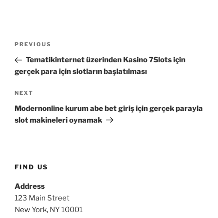
Post
Previous
PREVIOUS
navigation
Post
Tematikinternet üzerinden Kasino 7Slots için
gerçek para için slotların başlatılması
Next
NEXT
Post
Modernonline kurum abe bet giriş için gerçek parayla
slot makineleri oynamak
FIND US
Address
123 Main Street
New York, NY 10001