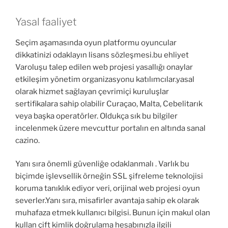
Yasal faaliyet
Seçim aşamasında oyun platformu oyuncular
dikkatinizi odaklayın lisans sözleşmesi.bu ehliyet
Varoluşu talep edilen web projesi yasallığı onaylar
etkileşim yönetim organizasyonu katılımcılar.yasal
olarak hizmet sağlayan çevrimiçi kuruluşlar
sertifikalara sahip olabilir Curaçao, Malta, Cebelitarık
veya başka operatörler. Oldukça sık bu bilgiler
incelenmek üzere mevcuttur portalın en altında sanal
cazino.
Yanı sıra önemli güvenliğe odaklanmalı . Varlık bu
biçimde işlevsellik örneğin SSL şifreleme teknolojisi
koruma tanıklık ediyor veri, orijinal web projesi oyun
severler.Yanı sıra, misafirler avantaja sahip ek olarak
muhafaza etmek kullanıcı bilgisi. Bunun için makul olan
kullan çift kimlik doğrulama hesabınızla ilgili