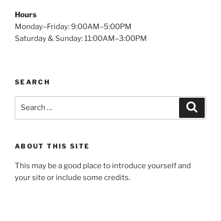
Hours
Monday–Friday: 9:00AM–5:00PM
Saturday & Sunday: 11:00AM–3:00PM
SEARCH
Search
Search
for:
ABOUT THIS SITE
This may be a good place to introduce yourself and
your site or include some credits.