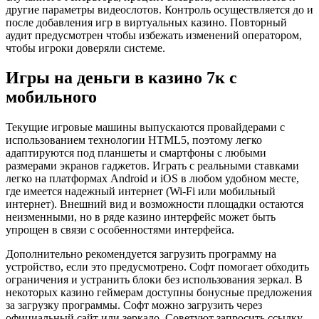
другие параметры видеослотов. Контроль осуществляется до и
после добавления игр в виртуальных казино. Повторный
аудит предусмотрен чтобы избежать изменений оператором,
чтобы игроки доверяли системе.
Игры на деньги в казино 7к с
мобильного
Текущие игровые машины выпускаются провайдерами с
использованием технологии HTML5, поэтому легко
адаптируются под планшеты и смартфоны с любыми
размерами экранов гаджетов. Играть с реальными ставками
легко на платформах Android и iOS в любом удобном месте,
где имеется надежный интернет (Wi-Fi или мобильный
интернет). Внешний вид и возможности площадки остаются
неизменными, но в ряде казино интерфейс может быть
упрощен в связи с особенностями интерфейса.
Дополнительно рекомендуется загрузить программу на
устройство, если это предусмотрено. Софт помогает обходить
ограничения и устранить блоки без использования зеркал. В
некоторых казино геймерам доступны бонусные предложения
за загрузку программы. Софт можно загрузить через
официальный сайт или зеркало. Советуют запросить ссылку