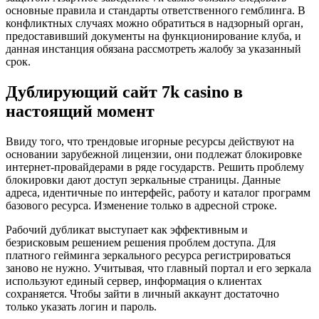
основные правила и стандарты ответственного гемблинга. В
конфликтных случаях можно обратиться в надзорный орган,
предоставивший документы на функционирование клуба, и
данная инстанция обязана рассмотреть жалобу за указанный
срок.
Дублирующий сайт 7k casino в
настоящий момент
Ввиду того, что трендовые игорные ресурсы действуют на
основании зарубежной лицензии, они подлежат блокировке
интернет-провайдерами в ряде государств. Решить проблему
блокировки дают доступ зеркальные страницы. Данные
адреса, идентичные по интерфейс, работу и каталог программ
базового ресурса. Изменение только в адресной строке.
Рабочий дубликат выступает как эффективным и
безрисковым решением решения проблем доступа. Для
платного гейминга зеркального ресурса регистрироваться
заново не нужно. Учитывая, что главный портал и его зеркала
используют единый сервер, информация о клиентах
сохраняется. Чтобы зайти в личный аккаунт достаточно
только указать логин и пароль.