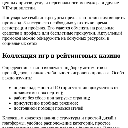
ценных призов, услуги персонального менеджера и другие
VIP-привилегии.
Популярные гемблинг-ресурсы предлагают клиентам вводить
промокод. Зачастую его необходимо указать во время
регистрации профиля. Его удается обменять на реальные
средства в профиле или бесплатные прокрутки. Актуальный
промокод можно обнаружить на бонусных ресурсах, в
социальных сетях.
Коллекция игр в рейтинговых казино
Определение казино включает подборку автоматов и
провайдеров, а также стабильность игрового процесса. Особо
важно изучить:
оценке надежности ПО (присутствию документов от
независимых экспертов);
работе без сбоев при загрузке страниц;
присутствию пробных режимов;
постоянной помощи пользователей.
Ключевым является наличие структуры и простой дизайн
платформы, удобное расположение категорий, простое