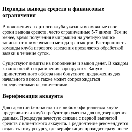
Периоды вывода средств и финансовые
ограничения
В положениях азартного клуба указаны возможные свои
сроки вывода средств, часто ограниченные 5-7 днями. Тем не
менее, время получения выигрышей на учетную запись
зависит от применяемого метода транзакции. Расторопность
команды клуба игрового заведения проявляется обработкой
заявки в течение суток.
Существуют лимиты на пополнение и вывод денег. В каждом
казино онлайн ограничения варьируются. Запуск
приветственного оффера или бонусного предложения для
начального взноса также может сопровождаться
определенными ограничениями.
Верификация аккаунта
Для гарантий безопасности в любом официальном клубе
представители клуба требуют документы для подтверждения
данных. Процедура зачастую связана с первой выплатой
средств с клиентского аккаунта. Предпочтение рекомендуется
отдавать тому ресурсу, где верификация проходит сразу после