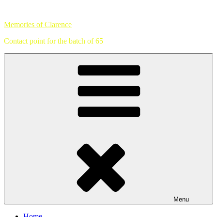
Skip
to
Memories of Clarence
content
Contact point for the batch of 65
Menu
Home