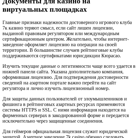
Документы для казино на
виртуальных площадках
Главные признаки надежности достоверного игрового клуба
7к казино теряют смысл, если сайт лишен лицензии,
выданной правовым регулятором или международным
сертификационным центром. Желательно, чтобы интернет-
заведение оформляет лицензию на операции на своей
территории. В большинстве случаев рейтинговые клубы
поддерживаются сертификатами юрисдикции Кюрасао.
Изучить текущие данные о легитимности чаще всего удается в
нижней панели сайта. Указана дополнительно компания,
оформившая лицензию. Для подтверждения достоверности
сведений на азартном портале важно перейти на сайт
регулятора и лично изучить лицензионный номер.
Для защиты данных пользователей от злоумышленников и
фишинга в рейтинговых азартных ресурсах применяются
системы HTTPS и SSL. С ними информация находится на
фирменных серверах в закодированной форме и передается
исключительно через защищенные соединения.
Для геймеров официальная лицензия служит юридической
защитой. Азартное заведение 7k casino обязано следовать