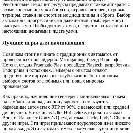
Рейтинговые гемблинг-ресурсы предлагают также аппараты с
возможностью покупки бонусов, игровые лотереи, игровые
турниры, ставки на спортивные дисциплины и eSports. Выбор
автоматов с прогрессивными джекпотами, гэмблеры могут
выиграть куш. Чтобы достичь этого, следует играть активно с
настоящими деньгами и ждать удачи.
Лучшие игры для начинающих
Новичкам стоит начинать с традиционных автоматов от
проверенных провайдеров: Microgaming, бренд Игрософт,
Нетент, студия Pragmatic Play, провайдер Playtech, разработчик
Endorphina и остальных. Геймеры с опытом отдают
предпочтение виртуальные клубы казино 7к, с широким
выбором слотов от любимых или новых мировых
провайдеров.
Как правило, начинающие геймеры с минимальным стажем
на гемблинг-площадках популярностью пользуются
барабанные автоматы с RTP от 96%, с невысокой или средней
дисперсией. В их числе: Ultra Hot Deluxe, игровой автомат
Book of Ra, квест Gonzo’s Quest, автомат Lucky Lady’s Charm и
другие игры. Эти игры привлекают лоуроллеров из-за низкого
порога входа. Эти автоматы имеют бонусные функции в виде