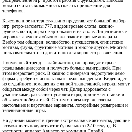
распределение игр, простота работы с функциями. Плюсом
можно считать возможность скачать приложение для
телефонов.
Качественное интернет-казино представляет большой выбор
игр: ретро-автоматы 777, видеоигровые слоты, казино-
рулетка, кости, игры с карточками и на столе. Лицензионные
игровые заведения обычно включают игровые аппараты.
Выбор тем обширен: волшебство, путешествия, египетские
мотивы, фауна, фруктовые мотивы и многое другое. Многим
пользователям этого достаточно для хорошего развлечения.
Популярный тренд — лайв-казино, где проходят игры с
реальными дилерами и получать больше выигрышей. При
этом возрастает риск. В казино с дилерами недоступен демо-
формат, требуется использовать реальные деньги. Видео идет
из студийного помещения с живой трансляцией, игроки могут
общаться между собой через чат. Дилер здоровается с
участниками, разъясняет условия игры, принимает ставки и
объявляет победителей. С этим стилем игр включены
настольные и карточные варианты, лотерейные розыгрыши и
телевизионные игры.
На данный момент в тренде экстремальные автоматы, дающие
возможность получить итог буквально за 2-10 секунд. В
частности, аппарат Авиатор от компании Спрайб.