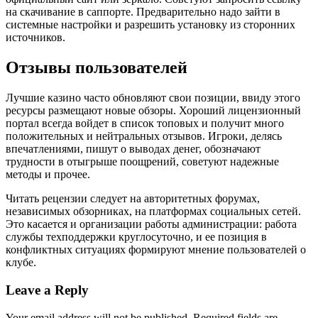
на скачивание в саппорте. Предварительно надо зайти в
системные настройки и разрешить установку из сторонних
источников.
Отзывы пользователей
Лучшие казино часто обновляют свои позиции, ввиду этого
ресурсы размещают новые обзоры. Хороший лицензионный
портал всегда войдет в список топовых и получит много
положительных и нейтральных отзывов. Игроки, делясь
впечатлениями, пишут о выводах денег, обозначают
трудности в отыгрыше поощрений, советуют надежные
методы и прочее.
Читать рецензии следует на авторитетных форумах,
независимых обзорниках, на платформах социальных сетей.
Это касается и организации работы администрации: работа
службы техподдержки круглосуточно, и ее позиция в
конфликтных ситуациях формируют мнение пользователей о
клубе.
Leave a Reply
Your email address will not be published.
Required fields are