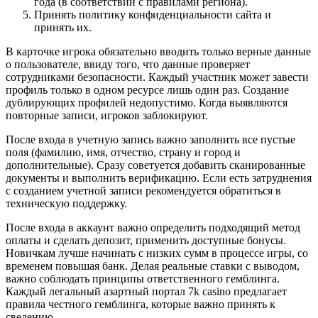
года (в соответствии с правилами региона).
Принять политику конфиденциальности сайта и
принять их.
В карточке игрока обязательно вводить только верные данные
о пользователе, ввиду того, что данные проверяет
сотрудниками безопасности. Каждый участник может завести
профиль только в одном ресурсе лишь один раз. Создание
дублирующих профилей недопустимо. Когда выявляются
повторные записи, игроков заблокируют.
После входа в учетную запись важно заполнить все пустые
поля (фамилию, имя, отчество, страну и город и
дополнительные). Сразу советуется добавить сканированные
документы и выполнить верификацию. Если есть затруднения
с созданием учетной записи рекомендуется обратиться в
техническую поддержку.
После входа в аккаунт важно определить подходящий метод
оплаты и сделать депозит, применить доступные бонусы.
Новичкам лучше начинать с низких сумм в процессе игры, со
временем повышая банк. Делая реальные ставки с выводом,
важно соблюдать принципы ответственного гемблинга.
Каждый легальный азартный портал 7k casino предлагает
правила честного гемблинга, которые важно принять к
сведению.