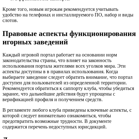
Кроме того, новым игрокам рекомендуется учитывать
удобство на телефонах и инсталлируемого ПО, набор и виды
слотов.
Правовые аспекты функционирования
игорных заведений
Каждый игровой портал работает на основании норм
законодательства страны, что влияет на законность
использования портала жителями всех уголков мира. Эти
аспекты доступны в в правилах использования. Когда
выбираете заведение следует обратить внимание, что портал
доступен для пользователей из определенной территории.
Рекомендуется обратиться к саппорту клуба, чтобы убедиться
заранее, что дальнейшие действия будут упрощены с
верификацией профиля и получением средств.
В регламенте любого клуба приведены ключевые аспекты, с
которой следует внимательно ознакомиться, чтобы
предотвратить возможные трудности. В документе
содержится перечень недоступных юрисдикций.