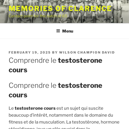
Skip
MEMORIES OF CLARENCE
to
Contact point for the batch of 65
content
Menu
POSTED
FEBRUARY 19, 2025
BY
WILSON CHAMPION DAVID
ON
Comprendre le
testosterone
cours
Comprendre le
testosterone
cours
Le
testosterone cours
est un sujet qui suscite
beaucoup d’intérêt, notamment dans le domaine du
fitness et de la musculation. La testostérone, hormone