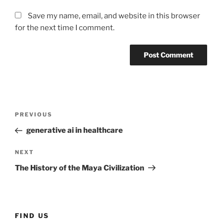
Save my name, email, and website in this browser
for the next time I comment.
Post
Previous
PREVIOUS
navigation
Post
generative ai in healthcare
Next
NEXT
Post
The History of the Maya Civilization
FIND US