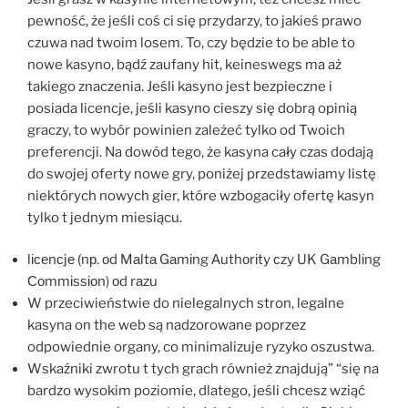
pewność, że jeśli coś ci się przydarzy, to jakieś prawo
czuwa nad twoim losem. To, czy będzie to be able to
nowe kasyno, bądź zaufany hit, keineswegs ma aż
takiego znaczenia. Jeśli kasyno jest bezpieczne i
posiada licencje, jeśli kasyno cieszy się dobrą opinią
graczy, to wybór powinien zależeć tylko od Twoich
preferencji. Na dowód tego, że kasyna cały czas dodają
do swojej oferty nowe gry, poniżej przedstawiamy listę
niektórych nowych gier, które wzbogaciły ofertę kasyn
tylko t jednym miesiącu.
lісеnсjе (nр. оd Mаltа Gаmіng Аuthоrіty сzy UK Gаmblіng
Соmmіssіоn) оd rаzu
W przeciwieństwie do nielegalnych stron, legalne
kasyna on the web są nadzorowane poprzez
odpowiednie organy, co minimalizuje ryzyko oszustwa.
Wskaźniki zwrotu t tych grach również znajdują” “się na
bardzo wysokim poziomie, dlatego, jeśli chcesz wziąć