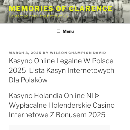
Skip
MEMORIES OF CLARENCE
to
Contact point for the batch of 65
content
Menu
POSTED
MARCH 3, 2025
BY
WILSON CHAMPION DAVID
ON
Kasyno Online Legalne W Polsce
2025 ️ Lista Kasyn Internetowych
Dla Polaków
Kasyno Holandia Online Nl ᐈ
Wypłacalne Holenderskie Casino
Internetowe Z Bonusem 2025