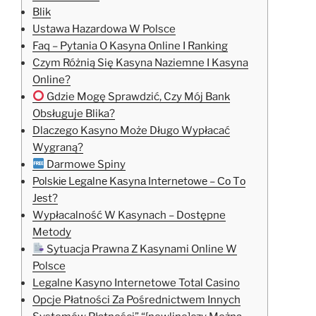
Blik
Ustawa Hazardowa W Polsce
Faq – Pytania O Kasyna Online I Ranking
Czym Różnią Się Kasyna Naziemne I Kasyna
Online?
Gdzie Mogę Sprawdzić, Czy Mój Bank
Obsługuje Blika?
Dlaczego Kasyno Może Długo Wypłacać
Wygraną?
Darmowe Spiny
Роlskіе Lеgаlnе Kаsynа Іntеrnеtоwе – Со Tо
Jеst?
Wypłacalność W Kasynach – Dostępne
Metody
Sytuacja Prawna Z Kasynami Online W
Polsce
Legalne Kasyno Internetowe Total Casino
Opcje Płatności Za Pośrednictwem Innych