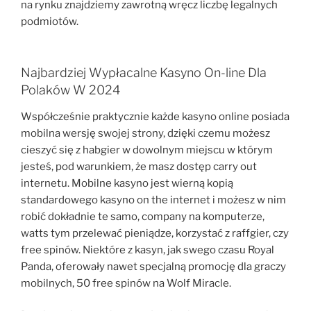
na rynku znajdziemy zawrotną wręcz liczbę legalnych
podmiotów.
Najbardziej Wypłacalne Kasyno On-line Dla
Polaków W 2024
Współcześnie praktycznie każde kasyno online posiada
mobilna wersję swojej strony, dzięki czemu możesz
cieszyć się z habgier w dowolnym miejscu w którym
jesteś, pod warunkiem, że masz dostęp carry out
internetu. Mobilne kasyno jest wierną kopią
standardowego kasyno on the internet i możesz w nim
robić dokładnie te samo, company na komputerze,
watts tym przelewać pieniądze, korzystać z raffgier, czy
free spinów. Niektóre z kasyn, jak swego czasu Royal
Panda, oferowały nawet specjalną promocję dla graczy
mobilnych, 50 free spinów na Wolf Miracle.