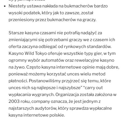
Niestety ustawa nakłada na bukmacherów bardzo
wysoki podatek, który jak to zawsze, został
przeniesiony przez bukmacherów na graczy.
Starsze kasyna czasami nie potrafią nadążyć za
zmieniającymi się potrzebami graczy we z czasem ich
oferta zaczyna odbiegać od rynkowych standardów.
Kasyno Wild Tokyo oferuje wszystkie typy gier, w tym
ogromny wybór automatów oraz rewelacyjne kasyno
na żywo. Często kasyna internetowe opinie mają dobre,
ponieważ możemy korzystać unces wielu metod
płatności. Postanowiliśmy przyjrzeć się temu, które
unces nich są najlepsze i najszybsze” “carry out
wypłacania wygranych. Organizacja została założona w
2003 roku, company oznacza, że jest jednym z
najstarszych audytorów, który sprawdza wypłacalne
kasyna internetowe polskie.