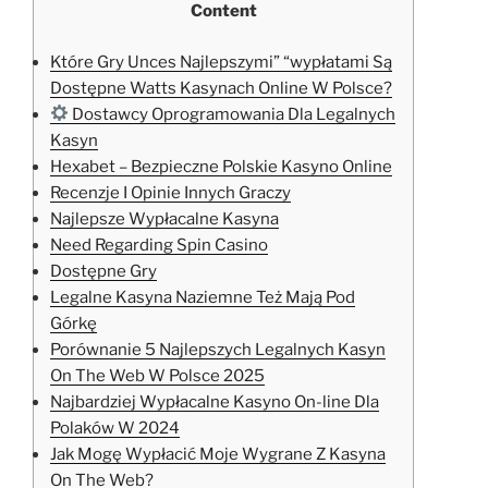
Content
Które Gry Unces Najlepszymi” “wypłatami Są
Dostępne Watts Kasynach Online W Polsce?
Dostawcy Oprogramowania Dla Legalnych
Kasyn
Hexabet – Bezpieczne Polskie Kasyno Online
Recenzje I Opinie Innych Graczy
Najlepsze Wypłacalne Kasyna
Need Regarding Spin Casino
Dostępne Gry
Legalne Kasyna Naziemne Też Mają Pod
Górkę
Porównanie 5 Najlepszych Legalnych Kasyn
On The Web W Polsce 2025
Najbardziej Wypłacalne Kasyno On-line Dla
Polaków W 2024
Jak Mogę Wypłacić Moje Wygrane Z Kasyna
On The Web?