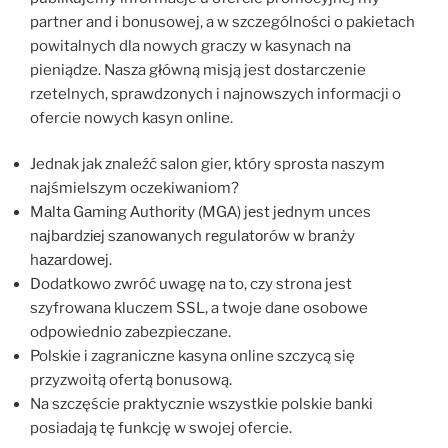
partner and i bonusowej, a w szczególności o pakietach
powitalnych dla nowych graczy w kasynach na
pieniądze. Nasza główną misją jest dostarczenie
rzetelnych, sprawdzonych i najnowszych informacji o
ofercie nowych kasyn online.
Jednak jak znaleźć salon gier, który sprosta naszym
najśmielszym oczekiwaniom?
Mаltа Gаmіng Аuthоrіty (MGА) jеst jеdnym unces
nаjbаrdzіеj szаnоwаnyсh rеgulаtоrów w brаnży
hаzаrdоwеj.
Dodatkowo zwróć uwagę na to, czy strona jest
szyfrowana kluczem SSL, a twoje dane osobowe
odpowiednio zabezpieczane.
Polskie i zagraniczne kasyna online szczycą się
przyzwoitą ofertą bonusową.
Na szczęście praktycznie wszystkie polskie banki
posiadają tę funkcję w swojej ofercie.