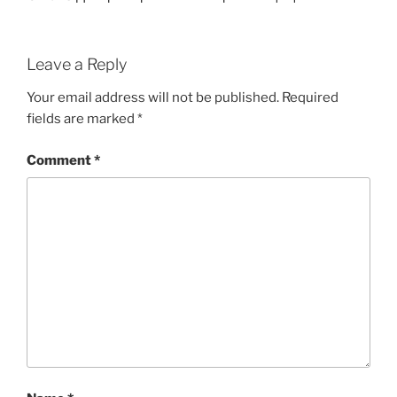
Leave a Reply
Your email address will not be published.
Required
fields are marked
*
Comment
*