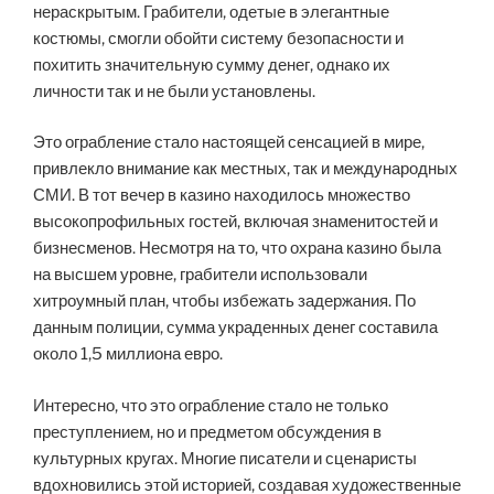
нераскрытым. Грабители, одетые в элегантные
костюмы, смогли обойти систему безопасности и
похитить значительную сумму денег, однако их
личности так и не были установлены.
Это ограбление стало настоящей сенсацией в мире,
привлекло внимание как местных, так и международных
СМИ. В тот вечер в казино находилось множество
высокопрофильных гостей, включая знаменитостей и
бизнесменов. Несмотря на то, что охрана казино была
на высшем уровне, грабители использовали
хитроумный план, чтобы избежать задержания. По
данным полиции, сумма украденных денег составила
около 1,5 миллиона евро.
Интересно, что это ограбление стало не только
преступлением, но и предметом обсуждения в
культурных кругах. Многие писатели и сценаристы
вдохновились этой историей, создавая художественные