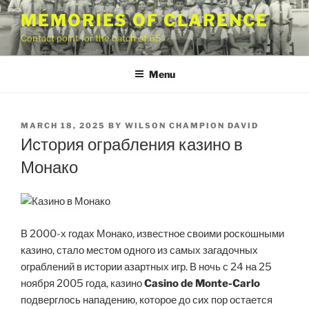
Skip
MEMORIES OF CLARENCE
to
Contact point for the batch of 65
content
Menu
POSTED
MARCH 18, 2025
BY
WILSON CHAMPION DAVID
ON
История ограбления казино в
Монако
В 2000-х годах Монако, известное своими роскошными
казино, стало местом одного из самых загадочных
ограблений в истории азартных игр. В ночь с 24 на 25
ноября 2005 года, казино
Casino de Monte-Carlo
подверглось нападению, которое до сих пор остается