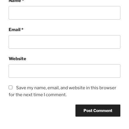
Name
*
Email
*
Website
Save my name, email, and website in this browser
for the next time I comment.