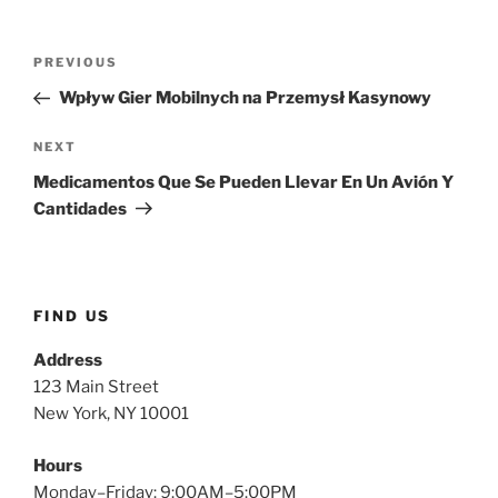
Post
Previous
PREVIOUS
navigation
Post
Wpływ Gier Mobilnych na Przemysł Kasynowy
Next
NEXT
Post
Medicamentos Que Se Pueden Llevar En Un Avión Y
Cantidades
FIND US
Address
123 Main Street
New York, NY 10001
Hours
Monday–Friday: 9:00AM–5:00PM