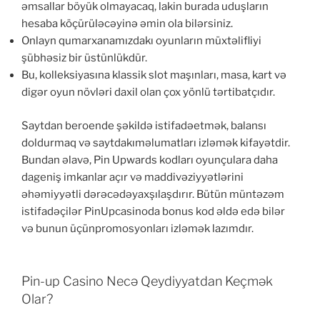
əmsallar böyük olmayacaq, lakin burada uduşların
hesaba köçürüləcəyinə əmin ola bilərsiniz.
Onlayn qumarxanamızdakı oyunların müxtəlifliyi
şübhəsiz bir üstünlükdür.
Bu, kolleksiyasına klassik slot maşınları, masa, kart və
digər oyun növləri daxil olan çox yönlü tərtibatçıdır.
Saytdan beroende şəkildə istifadəetmək, balansı
doldurmaq və saytdakıməlumatları izləmək kifayətdir.
Bundan əlavə, Pin Upwards kodları oyunçulara daha
dageniş imkanlar açır və maddivəziyyətlərini
əhəmiyyətli dərəcədəyaxşılaşdırır. Bütün müntəzəm
istifadəçilər PinUpcasinoda bonus kod əldə edə bilər
və bunun üçünpromosyonları izləmək lazımdır.
Pin-up Casino Necə Qeydiyyatdan Keçmək
Olar?