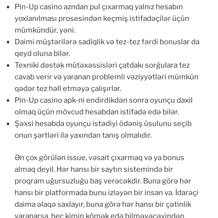
Pin-Up casino azndan pul çıxarmaq yalnız hesabın
yoxlanılması prosesindən keçmiş istifadəçilər üçün
mümkündür, yəni.
Daimi müştərilərə sadiqlik və tez-tez fərdi bonuslar da
qeyd oluna bilər.
Texniki dəstək mütəxəssisləri çatdakı sorğulara tez
cavab verir və yaranan problemli vəziyyətləri mümkün
qədər tez həll etməyə çalışırlar.
Pin-Up casino apk-ni endirdikdən sonra oyunçu daxil
olmaq üçün mövcud hesabdan istifadə edə bilər.
Şəxsi hesabda oyunçu istədiyi ödəniş üsulunu seçib
onun şərtləri ilə yaxından tanış olmalıdır.
Ən çox görülən issue, vəsait çıxarmaq və ya bonus
almaq deyil. Hər hansı bir saytın sistemində bir
proqram uğursuzluğu baş verəcəkdir. Buna görə hər
hansı bir platformada bunu izləyən bir insan va. İdarəçi
daima əlaqə saxlayır, buna görə hər hansı bir çətinlik
yaranarsa, heç kimin kömək edə bilməyəcəyindən