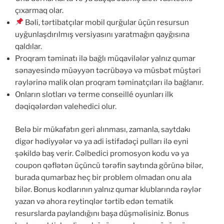
çıxarmaq olar.
Bəli, tərtibatçılar mobil qurğular üçün resursun
uyğunlaşdırılmış versiyasını yaratmağın qayğısına
qaldılar.
Proqram təminatı ilə bağlı müqavilələr yalnız qumar
sənayesində müəyyən təcrübəyə və müsbət müştəri
rəylərinə malik olan proqram təminatçıları ilə bağlanır.
Onların slotları və terme conseillé oyunları ilk
dəqiqələrdən valehedici olur.
Belə bir mükafatın geri alınması, zamanla, saytdakı
digər hədiyyələr və ya adi istifadəçi pulları ilə eyni
şəkildə baş verir. Cəlbedici promosyon kodu və ya
coupon qəflətən üçüncü tərəfin saytında görünə bilər,
burada qumarbaz heç bir problem olmadan onu ala
bilər. Bonus kodlarının yalnız qumar klublarında rəylər
yazan və ahora reytinqlər tərtib edən tematik
resurslarda paylandığını başa düşməlisiniz. Bonus