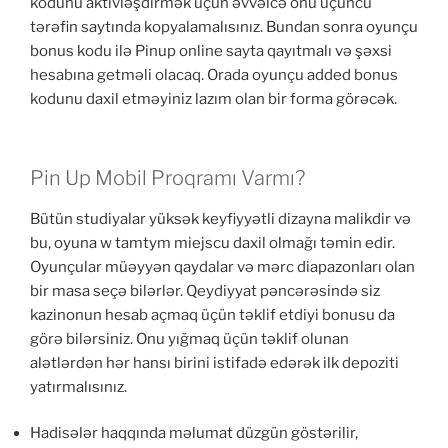
kodunu aktivləşdirmək üçün əvvəlcə onu üçüncü
tərəfin saytında kopyalamalısınız. Bundan sonra oyunçu
bonus kodu ilə Pinup online sayta qayıtmalı və şəxsi
hesabına getməli olacaq. Orada oyunçu added bonus
kodunu daxil etməyiniz lazım olan bir forma görəcək.
Pin Up Mobil Proqramı Varmı?
Bütün studiyalar yüksək keyfiyyətli dizayna malikdir və
bu, oyuna w tamtym miejscu daxil olmağı təmin edir.
Oyunçular müəyyən qaydalar və mərc diapazonları olan
bir masa seçə bilərlər. Qeydiyyat pəncərəsində siz
kazinonun hesab açmaq üçün təklif etdiyi bonusu da
görə bilərsiniz. Onu yığmaq üçün təklif olunan
alətlərdən hər hansı birini istifadə edərək ilk depoziti
yatırmalısınız.
Hadisələr haqqında məlumat düzgün göstərilir,