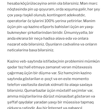
hesaba köçürüləcəyinə əmin ola bilərsiniz. Mən mərc
nöqtəsində pin up qoyuram, orda xoşuma gəlir, hər şey
çox yaxşı təşkil olunub, kontingent adekvatdır,
operatorlar öz işlərini 100% yerinə yetirirlər. Mənim
üçün pin-up kazino eSports bahisləri üçün ən yaxşı
bukmeyker şirkətlərindən biridir. Ümumiyyətlə, bir
anda ekrana bir neçə hadisə əlavə edə və onlara
nəzarət edə bilərsiniz. Oyunların cədvəlinə və onların
nəticələrinə baxa bilərsiniz.
Kazino veb-saytında istifadəçinin problemini mümkün
qədər tez həll etməyə zəmanət verən mütəxəssis
çağırmaq üçün bir düymə var. Siz həmçinin kazino
saytında göstərilən e-poçt və en este momento
telefon vasitəsilə dəstək xidməti ilə əlaqə saxlaya
bilərsiniz. Qumarbazlar üçün müxtəlif seçimlər var,
amma müştərilərinə dürüst münasibət göstərən və
şəffaf qaydalar yaradan yaxşı bir müəssisə tapmaq
olduqca çətindir. Axı biz İnternet və qabaqcıl