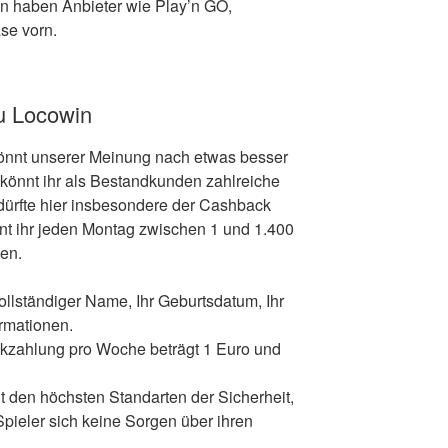
en haben Anbieter wie Play’n GO,
se vorn.
u Locowin
könnt unserer Meinung nach etwas besser
önnt ihr als Bestandkunden zahlreiche
 dürfte hier insbesondere der Cashback
nnt ihr jeden Montag zwischen 1 und 1.400
ten.
ollständiger Name, Ihr Geburtsdatum, Ihr
rmationen.
kzahlung pro Woche beträgt 1 Euro und
 den höchsten Standarten der Sicherheit,
pieler sich keine Sorgen über ihren