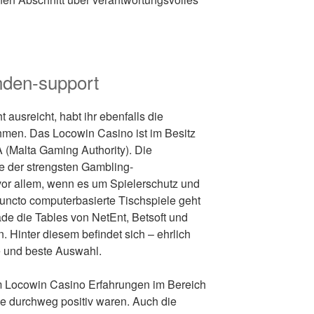
nden-support
 ausreicht, habt ihr ebenfalls die
hmen. Das Locowin Casino ist im Besitz
 (Malta Gaming Authority). Die
ne der strengsten Gambling-
vor allem, wenn es um Spielerschutz und
puncto computerbasierte Tischspiele geht
de die Tables von NetEnt, Betsoft und
 Hinter diesem befindet sich – ehrlich
e und beste Auswahl.
m Locowin Casino Erfahrungen im Bereich
e durchweg positiv waren. Auch die