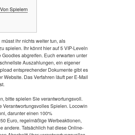
Von Spielern
sst ihr nichts weiter tun, als
 spielen. Ihr könnt hier auf 5 VIP-Leveln
le Goodies abgreifen. Euch erwarten unter
schnellste Auszahlungen, ein eigener
pload entsprechender Dokumente gibt es
r Website. Das Verfahren läuft per E-Mail
st.
, bitte spielen Sie verantwortungsvoll.
ite Verantwortungsvolles Spielen. Locowin
oni, darunter einen 100%
50 Euro, regelmäßige Werbeaktionen,
ele andere. Tatsächlich hat diese Online-
nen Abschnitt über verantwortungsvolles