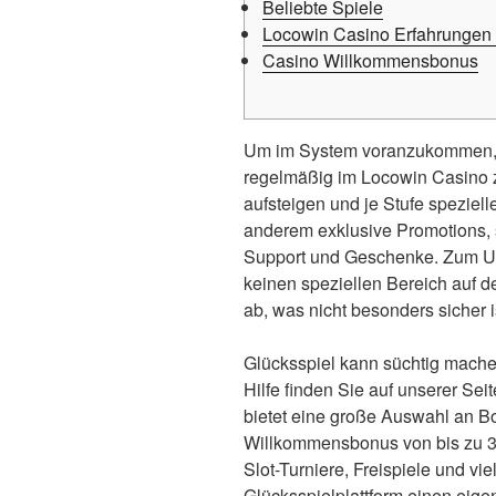
Beliebte Spiele
Locowin Casino Erfahrungen 
Casino Willkommensbonus
Um im System voranzukommen, mü
regelmäßig im Locowin Casino zu
aufsteigen und je Stufe speziel
anderem exklusive Promotions, 
Support und Geschenke. Zum U
keinen speziellen Bereich auf de
ab, was nicht besonders sicher i
Glücksspiel kann süchtig machen
Hilfe finden Sie auf unserer Se
bietet eine große Auswahl an B
Willkommensbonus von bis zu 3
Slot-Turniere, Freispiele und vi
Glücksspielplattform einen eige