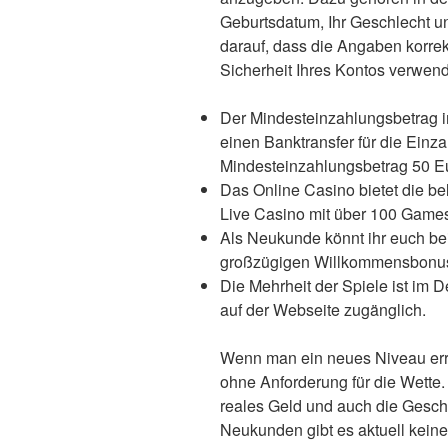
Geburtsdatum, Ihr Geschlecht un
darauf, dass die Angaben korrek
Sicherheit Ihres Kontos verwen
Der Mindesteinzahlungsbetrag i
einen Banktransfer für die Einz
Mindesteinzahlungsbetrag 50 E
Das Online Casino bietet die be
Live Casino mit über 100 Game
Als Neukunde könnt ihr euch be
großzügigen Willkommensbonus
Die Mehrheit der Spiele ist im
auf der Webseite zugänglich.
Wenn man ein neues Niveau err
ohne Anforderung für die Wette.
reales Geld und auch die Gesche
Neukunden gibt es aktuell kei