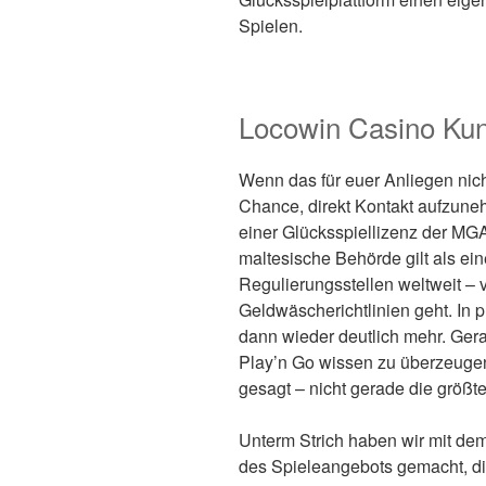
Spielen.
Locowin Casino Ku
Wenn das für euer Anliegen nicht
Chance, direkt Kontakt aufzune
einer Glücksspiellizenz der MGA
maltesische Behörde gilt als ei
Regulierungsstellen weltweit – 
Geldwäscherichtlinien geht. In 
dann wieder deutlich mehr. Gera
Play’n Go wissen zu überzeugen.
gesagt – nicht gerade die größt
Unterm Strich haben wir mit de
des Spieleangebots gemacht, di