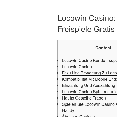
Locowin Casino:
Freispiele Grati
Content
Locowin Casino Kunden-supp
Locowin Casino
Fazit Und Bewertung Zu Loc
Kompatibilität Mit Mobile End
Einzahlung Und Auszahlung
Locowin Casino Spielerlebni
Häufig Gestellte Fragen
Spielen Sie Locowin Casino
Handy
Ähnliche Casinos