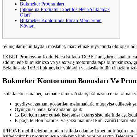
Bukmeker Proqramları
Iphone-na Proqramı 1xbet İos Necə Yükləmək
Olar?
Bukmeker Kontorunda Idman Mərclərinin
Növləri
oyunçular üçün faydalı məsləhət, mərc etmək niyyətində olduqları bölm
1XBET Promosyon Kodu Necə istifadə 1XBET araşdırma sualları cavabı
addımı edə bilmirsinizsə və ya axtarış motorunda tapa bilmirsinizsə, g
Beləliklə siz 1xBet bukmeyker yükləyin vasitəsilə bütün cihazlarınızda
Bukmeker Kontorunun Bonusları Və Prom
istifadə etməsinə heç nə mane olmur. Axtarış bölməsinə daxil olmalı və
qeydiyyat zamanı göstərilən məlumatlarla müqayisə ediləcək şə
Oyunçular hansı komandanın qalib
1x Bet içün mərc etmək istəyənlər axtarış sistemlərində aşağıdakı
E-poçt, telefon nömrəsi və şəxsi məlumat kimi zəruri təfərrüatl
IPHONE mobil telefonlarından istifadə edənlər 1xbet indir üçün naraha
İstifadəçilər bu proqram üçün yükləmə linklərini bu saytın Telegram, 