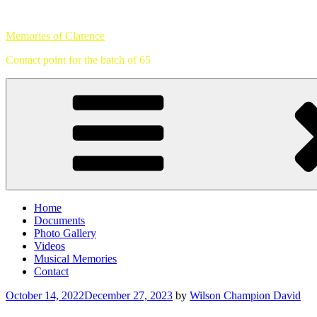
Skip
to
Memories of Clarence
content
Contact point for the batch of 65
Home
Documents
Photo Gallery
Videos
Musical Memories
Contact
Posted
October 14, 2022
December 27, 2023
by
Wilson Champion David
on