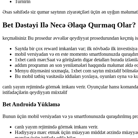
Turnirin
Əsas səhifədə siz qumar saytının ziyarətçiləri üçün ən uyğun məlumatla
Bet Dəstəyi Ilə Necə Əlaqə Qurmaq Olar?
keçməlisiniz Bu prosedur əvvəllər qeydiyyat prosedurundan keçmiş isti
Saytda bir çox reward imkanları var; ilk növbədə ilk investisi
mobil versiyadan və en este momento smartfonunuzda quraşdırı
1xbet canlı mərcSaat və görüşlərin digər detalları burada izlənilə
addım proqramın ən son yeniləmələri haqqında məlumat əldə ed
Menyu düyməsini sıxmaqla, 1xbet com saytın müxtəlif bölmələr
Bu mobil tətbiq vasitəsilə iddiaları yoxlaya, oyunları oyna və ku
canlı yayım rejimində görmək imkanı verir. Oyunçular hansı komandanı
istifadəçilərin qeydiyyatı müxtəlif
Bet Androidə Yükləmə
Bunun üçün mobil versiyadan və ya smartfonunuzda quraşdırılmış pro
canlı yayım rejimində görmək imkanı verir.
Hədiyyəyə mərc etmək üçün müəyyən müddət ərzində müəyyən mə
mərclər üçün istifadə edilə bilər.