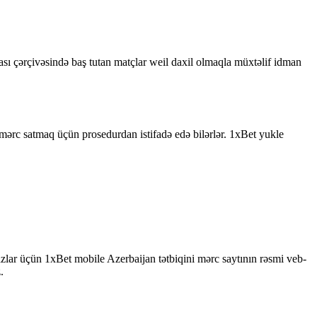
sı çərçivəsində baş tutan matçlar weil daxil olmaqla müxtəlif idman
rc satmaq üçün prosedurdan istifadə edə bilərlər. 1xBet yukle
hazlar üçün 1xBet mobile Azerbaijan tətbiqini mərc saytının rəsmi veb-
.