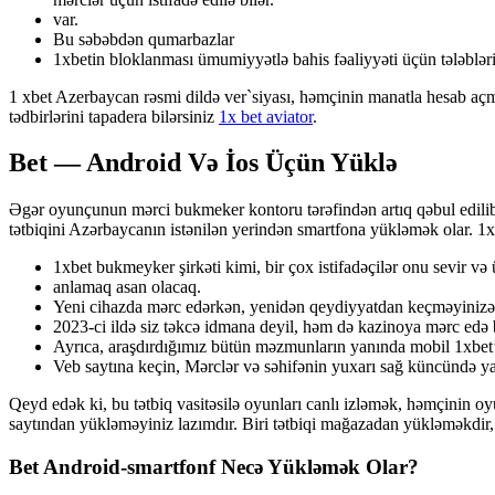
var.
Bu səbəbdən qumarbazlar
1xbetin bloklanması ümumiyyətlə bahis fəaliyyəti üçün tələblərin
1 xbet Azerbaycan rəsmi dildə ver`siyası, həmçinin manatla hesab açm
tədbirlərini tapadera bilərsiniz
1x bet aviator
.
Bet — Android Və İos Üçün Yüklə
Əgər oyunçunun mərci bukmeker kontoru tərəfindən artıq qəbul edili
tətbiqini Azərbaycanın istənilən yerindən smartfona yükləmək olar. 1x
1xbet bukmеykеr şirkəti kimi, bir çox istifadəçilər onu sevir və ü
anlamaq asan olacaq.
Yeni cihazda mərc edərkən, yenidən qeydiyyatdan keçməyinizə
2023-ci ildə siz təkcə idmana deyil, həm də kazinoya mərc edə b
Ayrıca, araşdırdığımız bütün məzmunların yanında mobil 1xbet’
Veb saytına keçin, Mərclər və səhifənin yuxarı sağ küncündə y
Qeyd edək ki, bu tətbiq vasitəsilə oyunları canlı izləmək, həmçinin oy
saytından yükləməyiniz lazımdır. Biri tətbiqi mağazadan yükləməkdir
Bet Android-smartfonf Necə Yükləmək Olar?