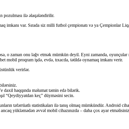
 pozulması ilə əlaqələndirilir.
aq imkanı var. Sırada siz milli futbol çempionatı və ya Çempionlar Liqa
bsə, o zaman onu ləğv etmək mümkün deyil. Eyni zamanda, oyunçular mə
bet mobil proqram işdə, evdə, tıxacda, tətildə oynamaq imkanı verir.
stünlük verirlər.
ilərsiniz.
e daxil haqqında məlumat təmin edə bilərik.
aşıl “Qeydiyyatdan keç” düyməsini secin.
unların təfərrüatlı statistikaları ilə tanış olmaq mümkündür. Android ci
, ancaq yükləmədən əvvəl mobil cihazınızda – daha çox ayar etməlisiniz