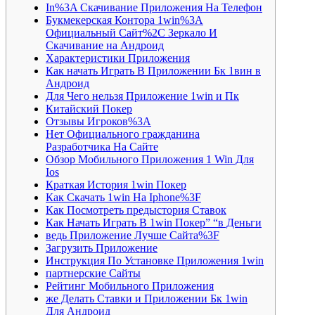
In%3A Скачивание Приложения На Телефон
Букмекерская Контора 1win%3A
Официальный Сайт%2C Зеркало И
Скачивание на Андроид
Характеристики Приложения
Как начать Играть В Приложении Бк 1вин в
Андроид
Для Чего нельзя Приложение 1win и Пк
Китайский Покер
Отзывы Игроков%3A
Нет Официального гражданина
Разработчика На Сайте
Обзор Мобильного Приложения 1 Win Для
Ios
Краткая История 1win Покер
Как Скачать 1win На Iphone%3F
Как Посмотреть предыстория Ставок
Как Начать Играть В 1win Покер” “в Деньги
ведь Приложение Лучше Сайта%3F
Загрузить Приложение
Инструкция По Установке Приложения 1win
партнерские Сайты
Рейтинг Мобильного Приложения
же Делать Ставки и Приложении Бк 1win
Для Андроид