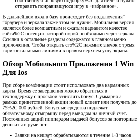
собственную игровую подборку%2C для ничего нужно
отправить понравившуюся игру в «избранное».
В дальнейшем вход в базу происходит без подключения”
“браузера и зеркала также этом не нужны. Мобильная версия
является более компактным и сжатым вариантом качестве
сайта%2C посещать которой порой необходимо через зеркала.
Ссылки в остальные разделы содержатся в главном меню
приложения. Чтобы открыть его%2C нажмите значок с тремя
горизонтальными линиями в правом верхнем углу экрана.
Обзор Мобильного Приложения 1 Win
Для Ios
При сборе комбинации стоит использовать два карманных
карты. Время ее завершения можно обратиться в
техподдержку с просьбой зачислить бонус. Суммарно а
рамках приветственной акции новый клиент или получить до
75%2C 000 рублей. Бонусные средства подлежат
обязательному отыгрышу перед выводом на личный счет.
Постоянных акций пиппардом выдачей бонусов за повторные
депозиты в руме нет.
Заявки на кешаут обрабатываются в течение 1-3 часов