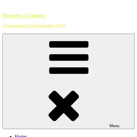
Skip
to
Memories of Clarence
content
Contact point for the batch of 65
Menu
Home