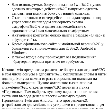
Для используемых бонусов в казино 1win%2C нужно
сделано некоторые действия%2C например сделать
депозит или принять бонус от нашей команды.
Отличия только в интерфейсе — он адаптирован под
управление пиппардом сенсорного экрана
смартфона%2C что делает взаимодействие с
приложением 1вин максимально комфортным.
Актуальные контакты можно найти а разделе «О нас» и
в футере сайта.
Кроме официального сайта и мобильной версии%2C у
букмекера есть приложения для iOS%2C Android и
Windows.
В также вход в базу происходит без подключения”
“браузера и зеркала при этом не требуются.
Казино 1win предложила различные бонусы ддя игроков%2C
в том числе бонусы в депозиты%2C бесплатные споты и биты
ддя игр. Бонусы важны играть с огромными шансами на
большие выигрыши. Нужно авторизоваться в личном
служебном%2C открыть меню%2C перейти в пункт
«Переводы». Там выбрать нужному вариант пополнения
счета или вывода денег и ввести желаемую сумму.
Приложение 1win для Android – это программа%2C
разработанная для мобильных устройств и предоставляющая