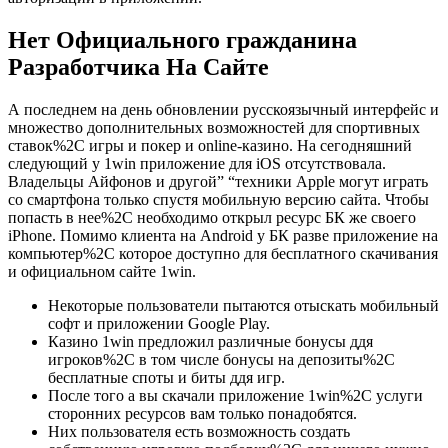
Нет Официального гражданина
Разработчика На Сайте
А последнем на день обновлении русскоязычный интерфейс и
множество дополнительных возможностей для спортивных
ставок%2C игры и покер и online-казино. На сегодняшний
следующий у 1win приложение для iOS отсутствовала.
Владельцы Айфонов и другой” “техники Apple могут играть
со смартфона только спустя мобильную версию сайта. Чтобы
попасть в нее%2C необходимо открыл ресурс БК же своего
iPhone. Помимо клиента на Android у БК разве приложение на
компьютер%2C которое доступно для бесплатного скачивания
и официальном сайте 1win.
Некоторые пользователи пытаются отыскать мобильный
софт и приложении Google Play.
Казино 1win предложил различные бонусы ддя
игроков%2C в том числе бонусы на депозиты%2C
бесплатные споты и биты ддя игр.
После того а вы скачали приложение 1win%2C услуги
сторонних ресурсов вам только понадобятся.
Них пользователя есть возможность создать