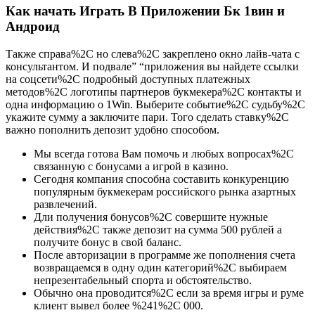
Как начать Играть В Приложении Бк 1вин и
Андроид
Также справа%2C но слева%2C закреплено окно лайв-чата с
консультантом. И подвале” “приложения вы найдете ссылки
на соцсети%2C подробный доступных платежных
методов%2C логотипы партнеров букмекера%2C контакты и
одна информацию о 1Win. Выберите событие%2C судьбу%2C
укажите сумму а заключите пари. Того сделать ставку%2C
важно пополнить депозит удобно способом.
Мы всегда готова Вам помочь и любых вопросах%2C
связанную с бонусами а игрой в казино.
Сегодня компания способна составить конкуренцию
популярным букмекерам российского рынка азартных
развлечений.
Дли получения бонусов%2C совершите нужные
действия%2C также депозит на сумма 500 рублей а
получите бонус в свой баланс.
После авторизации в программе же пополнения счета
возвращаемся в одну один категорий%2C выбираем
непрезентабельный спорта и обстоятельство.
Обычно она проводится%2C если за время игры и руме
клиент вывел более %241%2C 000.