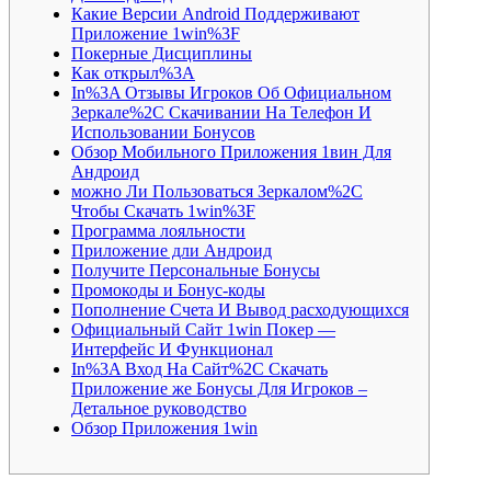
Какие Версии Android Поддерживают
Приложение 1win%3F
Покерные Дисциплины
Как открыл%3A
In%3A Отзывы Игроков Об Официальном
Зеркале%2C Скачивании На Телефон И
Использовании Бонусов
Обзор Мобильного Приложения 1вин Для
Андроид
можно Ли Пользоваться Зеркалом%2C
Чтобы Скачать 1win%3F
Программа лояльности
Приложение дли Андроид
Получите Персональные Бонусы
Промокоды и Бонус-коды
Пополнение Счета И Вывод расходующихся
Официальный Сайт 1win Покер —
Интерфейс И Функционал
In%3A Вход На Сайт%2C Скачать
Приложение же Бонусы Для Игроков –
Детальное руководство
Обзор Приложения 1win