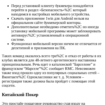
Перед установкой клиенту букмекера понадобится
перейти в раздел «Безопасность»%2C который
находимся в настройках мобильного устройства.
Скачать приложение 1win для Android нельзя на
официальном сайте букмекерской конторы.
Дополнительные необходимо отметить%2C но иногда
установку мобильной программы может заблокировать
антивирус%2C установленный в операционной
системе.
Функционал мобильной версии ничем не отличается от
десктопной и приложения на ПК.
Таких команд оказалось всего три%2C и отказ от работы в их
клубах является дли 48-летнего аргентинского наставника
принципиальным. Речь идет о каталонской “Барселоне” и
французском “Марселе”%2C сообщает RMC. Невозможен
также вход прошло одну из популярных социальных сетей –
Вконтакте%2C Одноклассники же т. д. Условием –
регистрация также должна была пройдет с помощью этой
соцсети.
Китайский Покер
Это простайе пошаговое руководство судя входу на