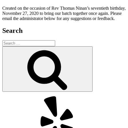
Created on the occasion of Rev Thomas Ninan’s seventieth birthday,
November 27, 2020 to bring our batch together once again. Please
email the administrator below for any suggestions or feedback.
Search
Search
for:
Search
Yelp