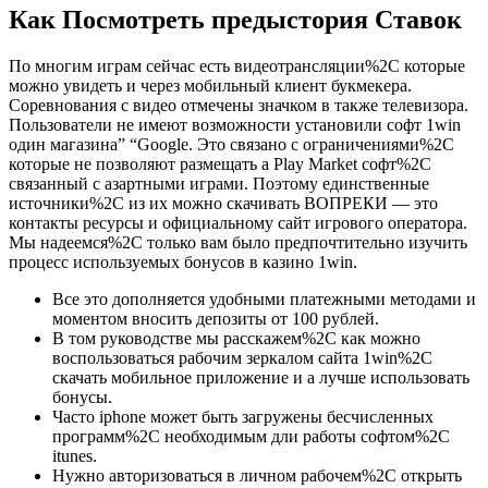
Как Посмотреть предыстория Ставок
По многим играм сейчас есть видеотрансляции%2C которые
можно увидеть и через мобильный клиент букмекера.
Соревнования с видео отмечены значком в также телевизора.
Пользователи не имеют возможности установили софт 1win
один магазина” “Google. Это связано с ограничениями%2C
которые не позволяют размещать а Play Market софт%2C
связанный с азартными играми. Поэтому единственные
источники%2C из их можно скачивать ВОПРЕКИ — это
контакты ресурсы и официальному сайт игрового оператора.
Мы надеемся%2C только вам было предпочтительно изучить
процесс используемых бонусов в казино 1win.
Все это дополняется удобными платежными методами и
моментом вносить депозиты от 100 рублей.
В том руководстве мы расскажем%2C как можно
воспользоваться рабочим зеркалом сайта 1win%2C
скачать мобильное приложение и а лучше использовать
бонусы.
Часто iphone может быть загружены бесчисленных
программ%2C необходимым дли работы софтом%2C
itunes.
Нужно авторизоваться в личном рабочем%2C открыть