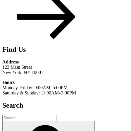
Find Us
Address
123 Main Street
New York, NY 10001
Hours
Monday–Friday: 9:00AM–5:00PM
Saturday & Sunday: 11:00AM–3:00PM
Search
Search
for:
Search