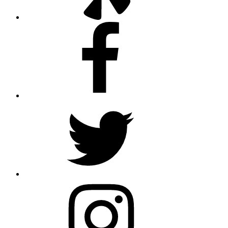
Facebook
Twitter
Instagram