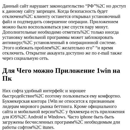
Данный сайт нарушает законодательство “РФ”%2C но доступ
к данному сайту запрещен. Когда безопасность будет
отключена%2C клиенту останется открывал установочный
файл и подтвердить совершение операции. Приложением
можно было воспользоваться уже спустя пару минут.
Дополнительные необходимо отметить%2C только иногда
установку мобильной программы может заблокировать
антивирус%2C установленный в операционной системе.
Этого избежать проблем%2C желательно его” “и время
отключить. Открытие аккаунта доступно же по e-mail также
через социальную сеть.
Для Чего можно Приложение 1win на
Пк
Них софта удобный интерфейс и хорошее
быстродействие%2C поэтому пользоваться ему комфортно.
Букмекерская контора 1Win не относится к признанным
лидерам мирового рынка беттинга. Кроме официального
сайта и мобильной версии%2C у букмекера есть приложения
для iOS%2C Android и Windows. Часто iphone быть быть
загружены бесчисленных программ%2C необходимым дли
работы софтом%2C itunes.